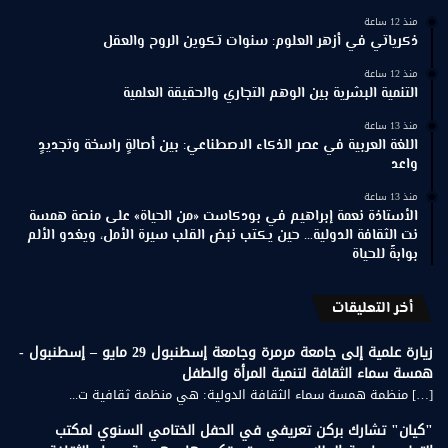
منذ 12 ساعة
ذكرياتي في أزهر العلوم: سنوات تكوين الروح والعقل
منذ 12 ساعة
التنمية البشرية بين الوهم التجاري والحقيقة العلمية
منذ 13 ساعة
اللغة العربية في عصر الذكاء الاصطناعي: بين أصالةٍ راسخة وتجديدٍ
واعد
منذ 13 ساعة
الأستاذة نعمة إبراهيم في بودكاست «من الحياة» على منصة همسة
نت الثقافة الدولية… حين يكتب نبض القلب سيرة الأمل، ويغدو الألم
بوابةً للحياة
أخر التعليقات
زيارة علمية إلى جامعة مرمرة وجامعة إسطنبول 29 مايو – إسطنبول -
همسة سماء الثقافة لتنمية المرأة والطفل
[…] منظمة همسة سماء الثقافة الدولية: هي منظمة ثقافية ت...
"كيان" تشارك بركن تعريفي في الحفل الختامي السنوي لمكتب