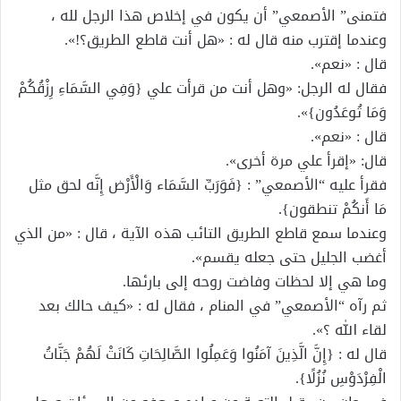
فتمنى” الأصمعي” أن يكون في إخلاص هذا الرجل لله ،
وعندما إقترب منه قال له : «هل أنت قاطع الطريق؟!».
قال : «نعم».
فقال له الرجل: «وهل أنت من قرأت علي {وَفِي السَّمَاءِ رِزْقُكُمْ
وَمَا تُوعَدُون}».
قال : «نعم».
قال: «إقرأ علي مرة أخرى».
فقرأ عليه “الأصمعي” : {فَوَرَبِّ السَّمَاء وَالْأَرْض إِنَّه لحق مثل
مَا أَنكُمْ تنطقون}.
وعندما سمع قاطع الطريق التائب هذه الآية ، قال : «من الذي
أغضب الجليل حتى جعله يقسم».
وما هي إلا لحظات وفاضت روحه إلى بارئها.
ثم رآه “الأصمعي” في المنام ، فقال له : «كيف حالك بعد
لقاء الله ؟».
قال له : {إِنَّ الَّذِينَ آمَنُوا وَعَمِلُوا الصَّالِحَاتِ كَانَتْ لَهُمْ جَنَّاتُ
الْفِرْدَوْسِ نُزُلًا}.