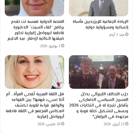
الإبادة الجماعية للإيزيديين مأساة
المنصة الدولية همسة نت تقدم
إنسانية ومسؤولية دولية
برنامج “لقاء السبت” الدكتورة
فاطمة ابوواصل إغبارية تحاور
منذ 3 أيام
ضيفتها الكاتبة ازدهار. عيد الحليم
2 يوليو، 2026
حزب التحالف الليبرالي يدخل
هل اللغة العربية تُقصي المرأة… أم
المسرح السياسي الدنماركي
أننا نسيء فهمها؟ بين القواعد
بأفضل نتيجة له في انتخابات 2026
والواقع: قراءة لغوية تكشف
ويسعى لتشكيل كتلة قوية و
انعكاس المجتمع في اللغة فاطمة
مجتهدة في البرلمان*
أبوواصل إغبارية
13 أبريل، 2026
30 مارس، 2026