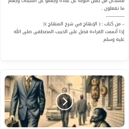
فسبحان من يقبل التوبة عن عباده ويعفو عن السيئات ويعلم
ما تفعلون .
————
– من كتاب : ( الإبهاج في شرح المنهاج ){
إذا أتممت القراءة فصل على الحبيب المصطفى صلى الله
عليه وسلم
من
أجمل
القصص
والله
متقسمة
بالعدل
وكما
تدين
تدان