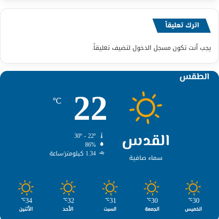
اترك تعليقاً
يجب أنت تكون
مسجل الدخول
لتضيف تعليقاً.
الطقس
22
℃
القدس
30º - 22º
86%
1.34 كيلومتر/ساعة
سماء صافية
34
32
31
30
30
℃
℃
℃
℃
℃
الخميس
الجمعة
السبت
الأحد
الأثنين