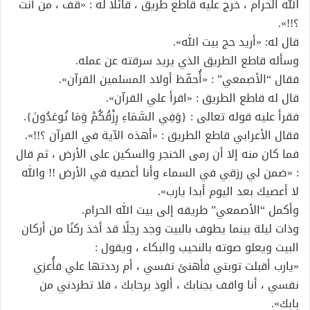
الله الحرام ، خرج عليه قاطع طريق ، قائلا له : «قف ، من أنت
؟!!».
قال له: «أريد حج بيت الله».
وسأله قاطع الطريق الذي يريد سرقته عن عمله.
فقال “الأصمعي” : «أُحفّظ أولاد المسلمين القرآن».
قال له قاطع الطريق : «اقرأ علي القرآن».
فقرأ عليه قوله تعالى : {وَفِي السَّمَاءِ رِزْقُكُمْ وَمَا تُوعَدُونَ}.
فقال الأعرابي قاطع الطريق : «أهذه الآية في القرآن ؟!!».
فما كان منه إلا أن رمى الخنجر والسكين على الأرض ، ثم قال
: «ضمن لي رزقي في السماء وأنا أعصيه في الأرض !! والله
لا أعصيك بعد اليوم أبدا يارب».
وأكمل “الأصمعي” طريقه إلى بيت الله الحرام.
وذات ليلة بينما يطوف بالبيت وجد رجلًا قد أخذ ركنًا من أركان
البيت ويعلو صوته بالنحيب والبكاء ، ويقول :
«يارب أقبلت توبتي فأهنئ نفسي ، أم رددتها علي فأُعزي
نفسي ، أنا واقف بجنابك ، ألوذ برحابك ، فلا تطردني من
بابك».