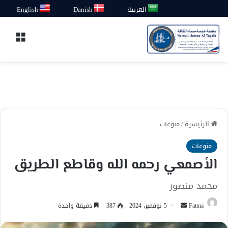
العربية
Danish
English
القائ
الرئيسية
/
منوعات
منوعات
الأصمعي رحمه الله وقاطع الطريق
محمد منصور
أرسل
Fatma
5 نوفمبر، 2024
387
دقيقة واحدة
بريدا