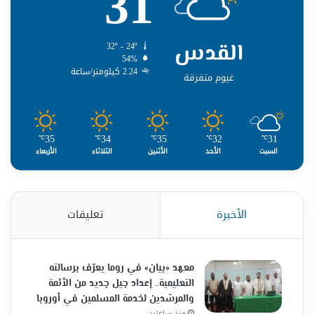
31
القدس
32º - 24º
54%
2.24 كيلومتر/ساعة
غيوم متفرقة
35
34
35
32
31
℃
℃
℃
℃
℃
السبت
الأحد
الأثنين
الثلاثاء
الأربعاء
الأخيرة
تعليقات
معهد «بيان» في روما يعرّف برسالته
التعليمية.. إعداد جيل جديد من الأئمة
والمرشدين لخدمة المسلمين في أوروبا
منذ ساعتين