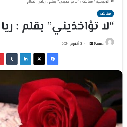
الرئيسية
/
مقالات
/
“لا تؤاخذيني” بقلم : رياض الصالح
مقالات
“لا تؤاخذيني” بقلم : ري
أرسل
Fatma
5 أكتوبر، 2024
بريدا
فيسبوك
‫X
لينكدإن
إلكترونيا