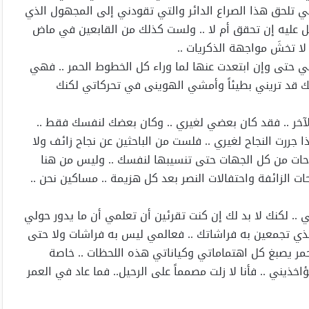
تي تلحق هذا الصراع الدائر والتي تقودني إلى المجهول الذي
عليه إن تحقق أم لا .. ولست كذلك من القابعين في ماض
ا تخشَ مواجهة الذكريات ..
عني حتى وإن ابتعدت عنها لما وراء كل الخطوط الحمر .. فهي
ذلك قد تريني بطيئاً وأمشي الهوينى في تحركاتي لكنك
الآخر .. فقد كان بعضي لغيري .. وكان بعضك لنفسك فقط ..
ذا جررت النجاح لغيري .. فلست من الباحثين عن نجاح زائف ولا
احات من كل الجهات حتى تنسيبها لنفسك .. وليس من هنا
احات الزائفة واحتفالات النصر بعد كل هزيمة .. مساكين نحن ..
 .. لكنك لا بد لك إن كنت تقرئين أن تعلمي أن ما يدور حولي
 الذي تجمعين به فراشاتك .. فعالمي ليس به فراشات ولا حتى
أحمر يصبغ كل اهتماماتي وكياناتي هذه اللحظات .. خاصة
ذيني .. فأنا لا زلت مصمماً على الرحيل.. فما عاد في العمر