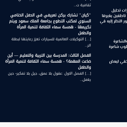
ثقافية ت...
ات تحليل
"كيان" تشارك بركن تعريفي في الحفل الختامي
 ناطقين بغيرها
السنوي لمكتب التطوع بجامعة الملك سعود ويتم
 النظر إليه في
تكريمها - همسة سماء الثقافة لتنمية المرأة
والطفل
[…] التوكيلات العالمية للسيارات تعزز رعايتها لبطلة
الشاعرة
الر...
لوب شاعرة
الفصل الثالث: المدرسة بين التربية والتعليم — أين
ضاعت المهمة؟ - همسة سماء الثقافة لتنمية المرأة
لخفي لبعض
والطفل
[…] الفصل الاول :عقول بلا عمق، جيل بلا تفكير- حين
يغفل...