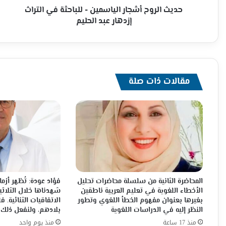
عبد
حديث الروح أشجار الياسمين - للباحثة في التراث
الحليم
إزدهار عبد الحليم
مقالات ذات صلة
المحاضرة الثانية من سلسلة محاضرات تحليل
فؤاد عودة: تُظهر أزما
الأخطاء اللغوية في تعليم العربية ناطقين
شهدناها خلال الثلاثي
بغيرها بعنوان مفهوم الخطأ اللغوي وتطور
الاتفاقيات الثنائية.
النظر إليه في الدراسات اللغوية
بلادهم، ولنفعل ذلك 
منذ 17 ساعة
منذ يوم واحد