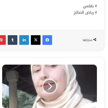
# بقلمي
# رياض الصالح
فيسبوك
‫X
لينكدإن
شاركها
حديث
الروح
أشجار
الياسمين
-
للباحثة
في
التراث
إزدهار