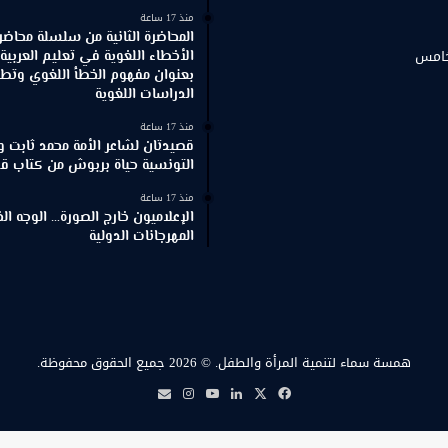
منذ 17 ساعة
المحاضرة الثانية من سلسلة محاضر
خامس
الأخطاء اللغوية في تعليم العربية
بعنوان مفهوم الخطأ اللغوي وتطور
الدراسات اللغوية
منذ 17 ساعة
قصيدتان لشاعر الأمة محمد ثابت و
التونسية حياة بربوش من كتاب ق
منذ 17 ساعة
الإعلاميون خارج الصورة… الوجه ا
المهرجانات الدولية
همسة سماء لتنمية المرأة والطفل.
© 2026 جميع الحقوق محفوظة.
‫X
فيسبوك
لينكدإن
‫YouTube
انستقرام
بريد
همسة