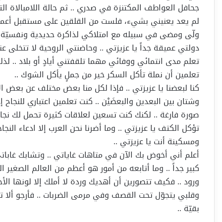
جحافل العواطف المكتنزة في صدري .. ثم حالة اللامبالاة ال
لم يعد يعنيني بشيء، فلست من القلقين على مستقبل أعمل 
ولّى ومضى في سبيله مع امتلاكي لذاكرة حديدية ونفسيّة ل
دولتي عميقة جداً يا عزيزتي .. وحاضنتي الروحية لا تتخلى 
تعلم مدى انتمائي ووفائي مهما تلقفتني أيادٍ أو بلاد .. ل
تعلمين أن نملة تأكل السكر خير من جملٍ يأكل الشوك ..
كنا لبعضنا يا عزيزتي .. فإذا لكل منا بعض مختلف عن بعض 
وشتان بين البعدين والبعضَيْن .. كنت تعلمين اعتباري للنجاح إ
صورة فارغة .. لكنك كنت تسعين لعلاقات كثيرة تحمل لك نج
تؤكل الكتف يا عزيزتي .. وما أضرنا نحن العرب إلا ادعاء النج
ومسكينة أنت يا عزيزتي ..
أعلم أني أخوض بك الآن في متاهات غاياتي .. وتشابك غاباتي
كبير جداً .. وما أتابعه من أمور هو أعظم من العالم الصغير
ورود .. فكيف تتصورين أن أهديك وردة لا أملك إلا لونها ال
وقلبي يتجوّل تحت القصف وفي مرمى الضربات .. فأرجو ألا تؤاخ
بقيّة ..