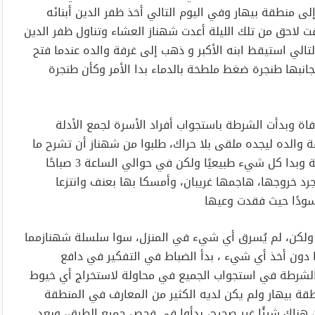
رحلة من دلهي إلى منطقة بيهار وفي اليوم التالي أخذ ظفر الدين أبنائه
ت لاحق من تلك الليلة أعدت شهناز العشاء وتناول ظفر الدين
الي استيقظ ابنه الأكبر و ذهب إلى غرفة والده عندما فتح
بجانبها طنجرة ضغط ملطخة بالدماء بدا الأمر وكأن طنجرة
اة وبدأت الشرطة باستجواب أفراد الأسرة لجمع الأدلة
ة والده ليجده ملقى بلا حراك، طلبوا من شهناز أن تشرح ما
حدث في تلك الليلة، بدأت بالقول إنهم تناولوا العشاء كعائلة وبدا كل شيء طبيعيًا ولكن في حوالي الساعة 3 صباحًا
 خروجها، هاجمها غريبان، وأمسكا بها بعنف وانتزعا
ودًا حيث فقدت وعيها
ولكن، لم يُسرق أي شيء في المنزل، سوا سلسلة شهناز‏مما
ون أخذ أي شيء ، بدأ الضباط في التفكير في دافع
الشرطة في استجواب الجميع في محاولة لاستخراج أي خيوط
ة بيهار ولم يكن لديه الكثير من المعارف في المنطقة
 هناك شيئًا غير صحيح، بدأوا في فحص جميع الطرق، وبعد