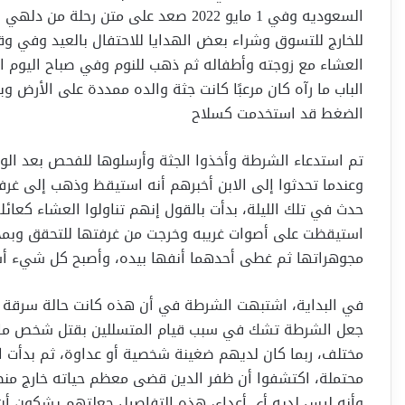
السعوديه وفي 1 مايو 2022 صعد على متن 
للخارج للتسوق وشراء بعض الهدايا للاحتفال بالعيد وفي وق
العشاء مع زوجته وأطفاله ثم ذهب للنوم وفي صباح اليوم الت
الباب ما رآه كان مرعبًا كانت جثة والده ممددة على الأرض و
الضغط قد استخدمت كسلاح‏
تم استدعاء الشرطة وأخذوا الجثة وأرسلوها للفحص بعد الوف
وعندما تحدثوا إلى الابن أخبرهم أنه استيقظ وذهب إلى غرف
استيقظت على أصوات غريبه وخرجت من غرفتها للتحقق وبمجرد
مجوهراتها ثم غطى أحدهما أنفها بيده، وأصبح كل شيء أس
في البداية، اشتبهت الشرطة في أن هذه كانت حالة سرقة 
جعل الشرطة تشك في سبب قيام المتسللين بقتل شخص ما د
مختلف، ربما كان لديهم ضغينة شخصية أو عداوة، ثم بدأت 
محتملة، اكتشفوا أن ظفر الدين قضى معظم حياته خارج منطق
وأنه ليس لديه أي أعداء، هذه التفاصيل جعلتهم يشكون أن