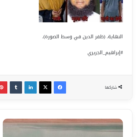
النهاية. (ظفر الدين في وسط الصورة).
#إبراهيم_الجريري
فيسبوك
‫X
لينكدإن
شاركها
فلسطين
حضارة
وتراث