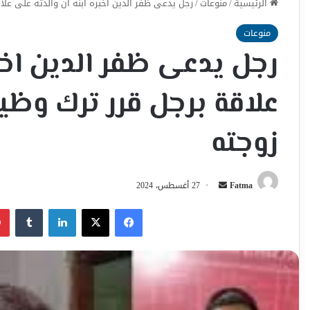
الرئيسية
/
منوعات
/
رجل يدعى ظفر الدين اخبره ابنه ان والدته على عل
منوعات
رجل يدعى ظفر الدين اخبر
علاقة برجل قرر ترك وظي
زوجته
أرسل
Fatma
27 أغسطس، 2024
بريدا
فيسبوك
‫X
لينكدإن
إلكترونيا