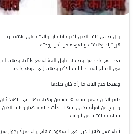
‏رجل يدعى ظفر الدين اخبره ابنه ان والدته على علاقة برجل
قرر ترك وظيفته والعوده من أجل زوجته
بعد يوم واحد من وصوله تناول العشاء مع عائلته وذهب للنو
في الصباح استيقظ ابنه الأكبر وذهب إلى غرفة والده
وعندما فتح الباب ما رآه كان صادما
ظفر الدين جعفر عمره 35 عام من ولاية بيهار
وتزوج من امرأة تدعى شهناز بدأت حياة شهناز وظفر الدين م
بسلاسة لفترة من الوقت‏
أثناء عمل ظفر الدين في السعوديه قام ببناء منزلًا بجوار من