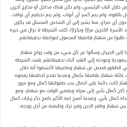
ن خلال الباب الرئيسي، ولم تكن هناك مداخل أو مخارج أخرى،
ل بالقوة، ولم يتم كسر أي أبواب، ولم يتم تحطيم أي نوافذ،
ك دون أي صراع، مما يشير إلى أن الشخص المتسلل قد يكون
أسرة الآخرين مرارًا وتكرارًا، كانت الشرطة لا تزال في حيرة
ك طلبوا من شهناز هاتفها المحمول لمواصلة تحقيقاتهم‏
وا إلى الجيران وسألوا عن كل شيء من وقت زواج شهناز
لسعودية وعودته إلى الهند أثناء تحقيقاتهم علمت الشرطة
يل في الظهور قصص عن شهناز وماضيها اكتشفوا أنه خلال
ائلة شهناز علاقتها بكمال وعندما تقدم لخطبتها رفضوه
ناز كانت دائما على اتصال بحب طفولتها كمال ومع مرور
 كان كمال يأتي إلى منزله ويقضي الوقت مع شهناز، ومع
داة كمال بأبي، وعندما أصبح ابنه الأكبر ناضج ذكر زيارات كمال
 بين شهناز وظفر الدين وقرر ترك وظيفته من أجل زوجته،