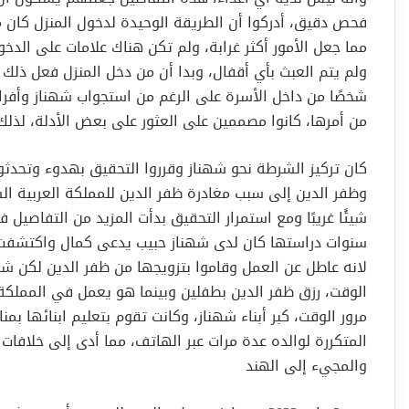
فحص دقيق، أدركوا أن الطريقة الوحيدة لدخول المنزل كان م
مما جعل الأمور أكثر غرابة، ولم تكن هناك علامات على الدخو
ولم يتم العبث بأي أقفال، وبدا أن من دخل المنزل فعل ذل
شخصًا من داخل الأسرة على الرغم من استجواب شهناز وأفراد ال
من أمرها، كانوا مصممين على العثور على بعض الأدلة، لذل
كان تركيز الشرطة نحو شهناز وقرروا التحقيق بهدوء وتحدث
وظفر الدين إلى سبب مغادرة ظفر الدين للمملكة العربية ا
شيئًا غريبًا ومع استمرار التحقيق بدأت المزيد من التفاص
سنوات دراستها كان لدى شهناز حبيب يدعى كمال واكتشفت ع
لانه عاطل عن العمل وقاموا بتزويجها من ظفر الدين لكن شه
الوقت، رزق ظفر الدين بطفلين وبينما هو يعمل في المملكة
مرور الوقت، كبر أبناء شهناز، وكانت تقوم بتعليم ابنائها بمنا
المتكررة لوالده عدة مرات عبر الهاتف، مما أدى إلى خلافات
والمجيء إلى الهند‏