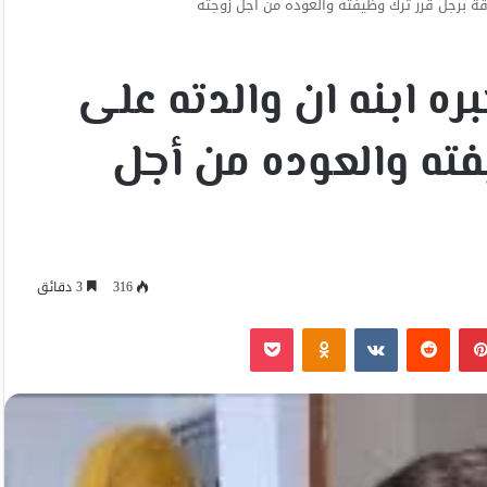
اقة برجل قرر ترك وظيفته والعوده من أجل زوجته
ه ابنه ان والدته على
فته والعوده من أجل
316
3 دقائق
بينتيريست
Odnoklassniki
‫Pocket