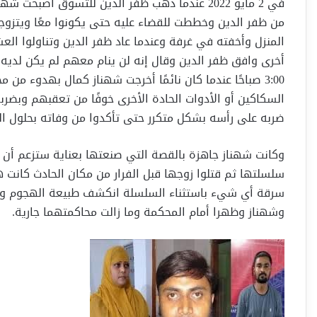
في 2 مايو 2022 عندما ذهب ظفر الدين للتسوق أص
من ظفر الدين وخططت للقضاء عليه حتى يكونوا معًا ويتزوج
المنزل وأخفته في غرفة وعندما عاد ظفر الدين وتناولوا العشا
أخرى وافق ظفر الدين وقال إنه لن ينام معهم لم يكن لديه 
3:00 صباحًا عندما كان نائمًا أخرجت شهناز كمال بهدوء 
السكاكين أو الأدوات الحادة الأخرى خوفًا من تعقبهم وبض
ضربه على رأسه بشكل متكرر حتى تأكدوا من وفاته بحلول الساعة
وكانت شهناز جاهزة بالقصة التي صنعتها بعناية ستزعم أن ا
سلسلتها ثم قتلوا زوجها قبل الفرار من مكان الحادث كان
وشهناز وظهرا أمام المحكمة وما زالت محاكمتهما جارية.