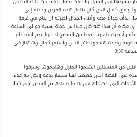
بحت شهناز بمفردها في المنزل واتصلت بكمال واقترحت عليه التخلص
وا وافق كمال الذي كان ينتظر هذه الفرص ودعته إلى
ء بدأت جدالًا معه وأثناء الجدال أخبرته أن ينام في غرفة
أي فكرة أن هذا كله كان جزءًا من خطة رهيبة حوالي الساعة
من مخبئه وأحضرت طنجرة ضغط من المطبخ اختاروا عدم استخدام
ربة قوية واحدة هاجموا ظفر الدين واستمر كمال وشهناز في
 3:30.
ثنين من المتسللين اقتحموا المنزل وهاجموها وسرقوا
ت هذه هي القصة التي خططت لها شهناز بدقة ولكن مع عدم
سرقة أي شيء باستثناء السلسلة انكشف طبيعة الهجوم والأحداث التي تلت ذلك في 10 مايو 2022 تم القبض على كمال