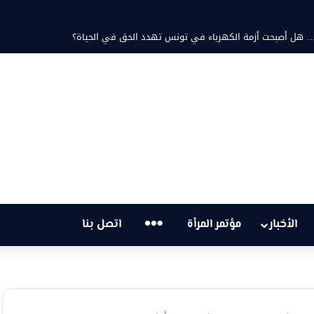
مد ثابت والشاعرة فاطمة الزامل: عزف على أوتار الحنين وشجن القوافي
…
الأخبار
مؤتمر المرأة
اتصل بنا