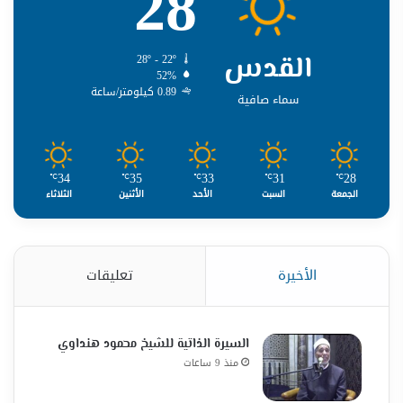
28
القدس
28º - 22º
52%
0.89 كيلومتر/ساعة
سماء صافية
34
35
33
31
28
℃
℃
℃
℃
℃
الجمعة
السبت
الأحد
الأثنين
الثلاثاء
الأخيرة
تعليقات
السيرة الذاتية للشيخ محمود هنداوي
منذ 9 ساعات