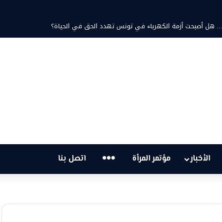
د ثابت والشاعرة فاطمة الزامل: عزف على أوتار الحنين وشجن القوافي
…
الأخبار
مؤتمر المرأة
اتصل بنا