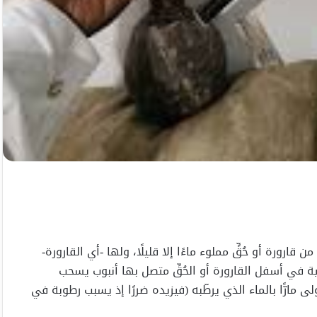
قارورة أو حُقٍّ مملوء ماءًا إلا قليلًا، ولها -أي القارورة-
انية في أسفل القارورة أو الحُقِّ متصل بها أنبوب يسحب
مارًّا بالماء الذي يرطّبه (فيزيده ضررًا إذ يسبب رطوبة في