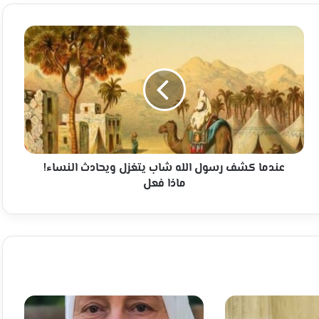
عندما
كشف
رسول
الله
شاب
يتغزل
ويحادث
النساء!
ماذا
فعل
عندما كشف رسول الله شاب يتغزل ويحادث النساء!
ماذا فعل