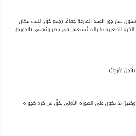
ون ثمار جوز الهند الفارغة حِقاقًا (جمع حُقّ) للماء مكان
الكرة الصغيرة ما زالت تُستعمَل في مصر وتُسَمَّى (الجَوزة).
لَ يُؤَرْجِلُ)
كثيرًا ما تكون على الصورة الأولى بحُقٍّ من كرة كجوزة