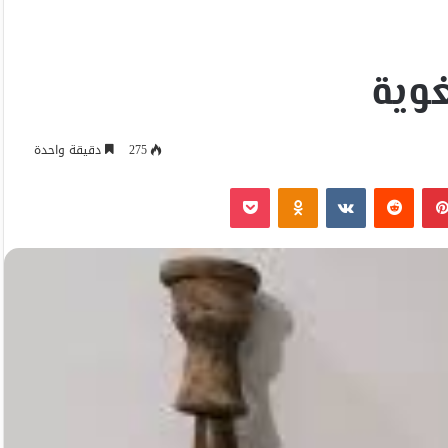
غوية
275
دقيقة واحدة
بينتيريست
Odnoklassniki
‫Pocket