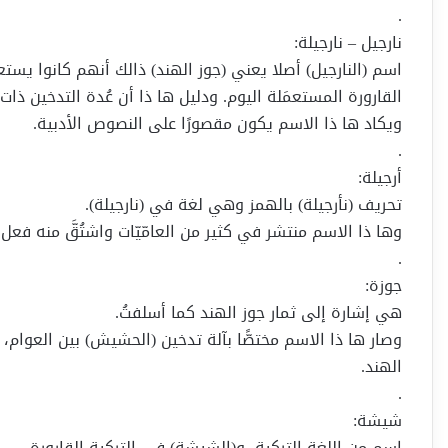
.
نارجيل – نارجيلة:
اسم (النارجيل) أصلا يعني (جوز الهند) ذالك أنهم كانوا يستعمل
القارورة المستعمَلة اليوم. ودليل ها ذا أن عُدة التدخين ذات 
ويكاد ها ذا الاسم يكون مقصورًا على النصوص الأدبية.
.
أرجيلة:
تحريف (نأرجيلة) بالهمز وهي لغة في (نارجيلة).
وها ذا الاسم منتشر في كثير من العامّيّات واشتُقَّ منه فعل (أَرْجَ
.
جوزة:
هي إشارة إلى ثمار جوز الهند كما أسلفتُ.
وصار ها ذا الاسم مختصًّا بآلة تدخين (الحشيش) بين العوام، و
الهند.
.
شيشة:
اسم من اللغة التركية، و(الشيشة) في التركية القارورة.