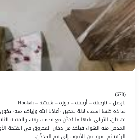
(678)
نارجيل – نارجيلة – أرجيلة – جوزة – شيشة – Hookah
ها ذه كلها أسماء لآلة تدخين -أعاذنا الله وإياكم منه- تكون من 
فتحتان، الأولى عليها ما يُدَخَّن مع فحم يحرقه، والفتحة الث
المدخن منه الهواء فيأخذ من دخان المحروق في الفتحة الأولى 
الرئة) ثم يمرق من الأنبوب إلى فم المدخِّن.