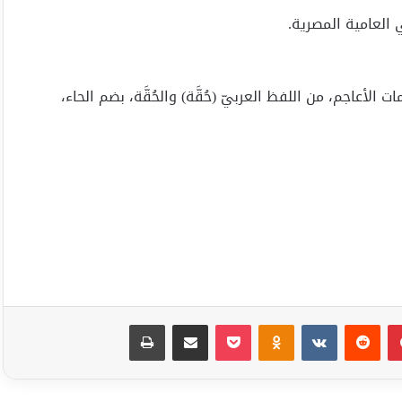
 العامية المصرية.
أعاجم، من اللفظ العربيّ (حُقَّة) والحُقَّة، بضم الحاء،
بينتيريست
Odnoklassniki
‫Pocket
مشاركة عبر البريد
طباعة