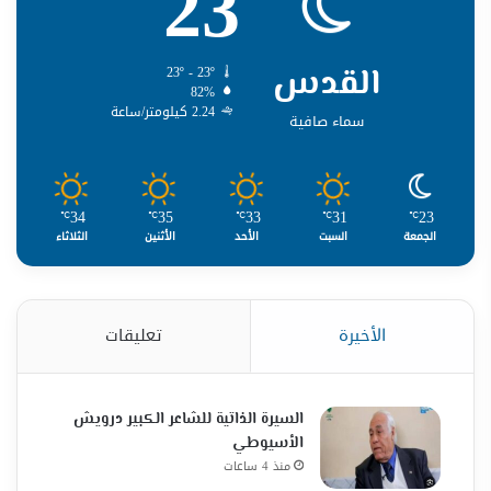
23
القدس
23º - 23º
82%
2.24 كيلومتر/ساعة
سماء صافية
34
35
33
31
23
℃
℃
℃
℃
℃
الجمعة
السبت
الأحد
الأثنين
الثلاثاء
الأخيرة
تعليقات
السيرة الذاتية للشاعر الكبير درويش
الأسيوطي
منذ 4 ساعات