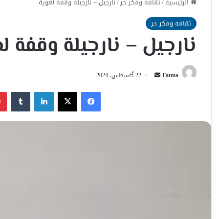
الرئيسية
/
ثقافه وفكر حر
/
نارجيل – نارجيلة وقفة لغوية
ثقافه وفكر حر
نارجيل – نارجيلة وقفة ل
أرسل
Fatma
22 أغسطس، 2024
بريدا
فيسبوك
‫X
لينكدإن
إلكترونيا