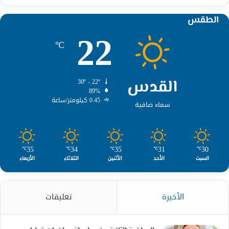
الطقس
22
℃
القدس
30º - 22º
89%
0.45 كيلومتر/ساعة
سماء صافية
35
34
35
31
30
℃
℃
℃
℃
℃
السبت
الأحد
الأثنين
الثلاثاء
الأربعاء
الأخيرة
تعليقات