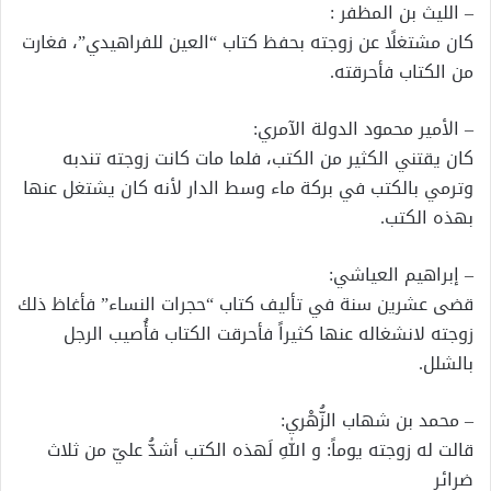
– الليث بن المظفر :
كان مشتغلًا عن زوجته بحفظ كتاب “العين للفراهيدي”، فغارت
من الكتاب فأحرقته.
– الأمير محمود الدولة الآمري:
كان يقتني الكثير من الكتب، فلما مات كانت زوجته تندبه
وترمي بالكتب في بركة ماء وسط الدار لأنه كان يشتغل عنها
بهذه الكتب.
– إبراهيم العياشي:
قضى عشرين سنة في تأليف كتاب “حجرات النساء” فأغاظ ذلك
زوجته لانشغاله عنها كثيراً فأحرقت الكتاب فأُصيب الرجل
بالشلل.
– محمد بن شهاب الزُّهْري:
قالت له زوجته يوماً: و اللهِ لَهذه الكتب أشدُّ عليّ من ثلاث
ضرائر