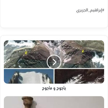
#إبراهيم_الجريري
يأجوج
و
مأجوج
يأجوج و مأجوج
نارجيل
-