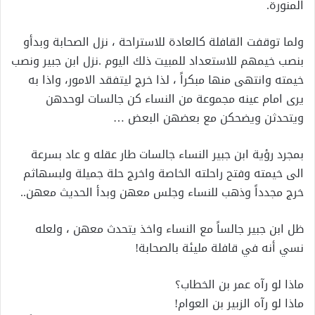
المنورة.
ولما توقفت القافلة كالعادة للاستراحة ، نزل الصحابة وبدأو
بنصب خيمهم للاستعداد للمبيت ذلك اليوم .نزل ابن جبير ونصب
خيمته وانتهى منها مبكراً ، لذا خرج ليتفقد الامور، واذا به
يرى امام عينه مجموعة من النساء كن جالسات لوحدهن
ويتحدثن ويضحكن مع بعضهن البعض …
بمجرد رؤية ابن جبير النساء جالسات طار عقله و عاد بسرعة
الى خيمته وفتح راحلته الخاصة واخرج حلة جميلة ولبسهاثم
خرج مجدداً وذهب للنساء وجلس معهن وبدأ الحديث معهن..
ظل ابن جبير جالساً مع النساء واخذ يتحدث معهن ، ولعله
نسي أنه في قافلة مليئة بالصحابة!
ماذا لو رآه عمر بن الخطاب؟
ماذا لو رآه الزبير بن العوام!