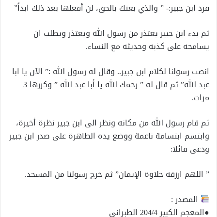
فرد ابن جبير:- ” والذي بعثك بالحق، لن أفعلها بعد ذلك ابداً”
ثم بدء ابن جبير يعتذر من رسول الله ويعتذر ويطلب ان
يسامحه على كذبه وحديثه مع النساء.
انصت رسولنا لكلام ابن جبير.. وقال له رسول الله :” الآن يا ابا
عبد الله” ثم قال له ” رحمك الله يا أبا عبد الله ” وكررها 3
مرات.
ثم قام رسول الله من مكانه ونظر الى ابن جبير نظرة أخيرة،
وابتسم ابتسامة ناعمة ووضع يده الطاهرة على صدر ابن جبير
ودعى قائلا:
” اللهم ارزقه حلاوة الإيمان” ثم خرج رسولنا من المسجد.
المصدر :
●المعجم الكبير 204/4 الطبراني