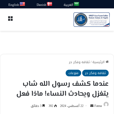
العربية
Danish
English
القائ
الرئيسية
/
ثقافه وفكر حر
ثقافه وفكر حر
منوعات
عندما كشف رسول الله شاب
يتغزل ويحادث النساء! ماذا فعل
أرسل
Fatma
22 أغسطس، 2024
392
3 دقائق
بريدا