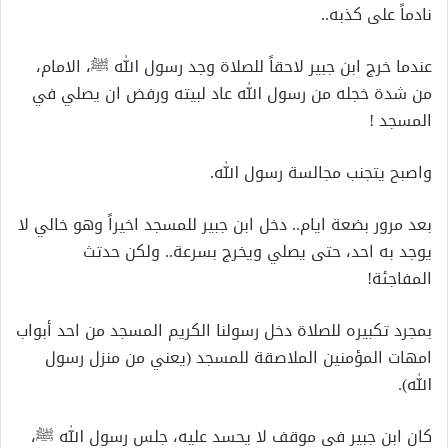
نادماً على كذبه..
عندما خرج ابن جبير لاحقاً للصلاة وجد رسول الله ﷺ، الامام،
من شدة خجله من رسول الله عاد لبيته ورفض ان يصلي في
المسجد !
واصبح يتجنب مجالسة رسول الله.
بعد مرور بضعة ايام.. دخل ابن جبير للمسجد اخيراً وهو خالي لا
يوجد به احد، حتى يصلي ويخرج بسرعة.. ولكن حدتث
المفاجئة!
بمجرد تكبيره للصلاة دخل رسولنا الكريم المسجد من احد أبواب
امهات المؤمنين الملاصقة للمسجد (يعني من منزل رسول
الله).
كان ابن جبير في موقف لا يحسد عليه، جلس رسول الله ﷺ،