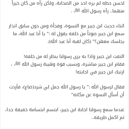
لحسن حظه لم يره احد من الصحابة، ولكن رآه من كان خيراً
منهما.. رآه رسول الله ﷺ، .
اثناء حديث ابن جبير مع النسوة، وفجأة ومن دون سابق انذار
سمع ابن جبير صوتاً من خلفه يقول له :” يا أبا عبد الله، ما
يجلسك معهن؟” (كان لقبه أبا عبد الله).
التفت ابن جبير واذا به يرى رسولنا ينظر له من خلفه!
فقام ابن جبير مباشرة، وبسبب قوة وهيبة رسول الله ﷺ، ،
ارتبك ابن جبير في اجابته!
فقال لرسول الله :” يا رسول الله جمل لي شرد(ضاع)، فأردت
أن أسأل النسوة عن مكانه”
عندما سمع رسولنا اجابة ابن جبير، ابتسم ابتسامة خفيفة جدا،
ثم اكمل طريقه..