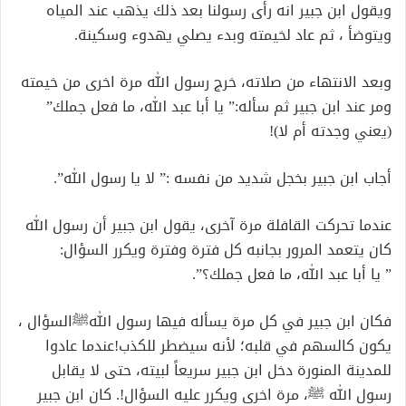
ويقول ابن جبير انه رأى رسولنا بعد ذلك يذهب عند المياه
ويتوضأ ، ثم عاد لخيمته وبدء يصلي يهدوء وسكينة.
وبعد الانتهاء من صلاته، خرج رسول الله مرة اخرى من خيمته
ومر عند ابن جبير ثم سأله:” يا أبا عبد الله، ما فعل جملك”
(يعني وجدته أم لا)!
أجاب ابن جبير بخجل شديد من نفسه :” لا يا رسول الله”.
عندما تحركت القافلة مرة آخرى، يقول ابن جبير أن رسول الله
كان يتعمد المرور بجانبه كل فترة وفترة ويكرر السؤال:
” يا أبا عبد الله، ما فعل جملك؟”.
فكان ابن جبير في كل مرة يسأله فيها رسول اللهﷺالسؤال ،
يكون كالسهم في قلبه؛ لأنه سيضطر للكذب!عندما عادوا
للمدينة المنورة دخل ابن جبير سريعاً لبيته، حتى لا يقابل
رسول الله ﷺ، مرة اخرى ويكرر عليه السؤال!. كان ابن جبير