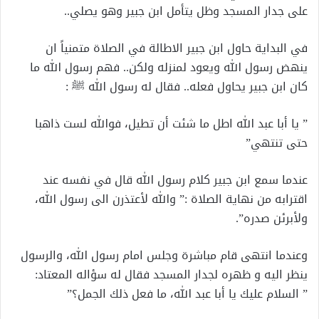
على جدار المسجد وظل يتأمل ابن جبير وهو يصلي..
في البداية حاول ابن جبير الاطالة في الصلاة متمنياً ان
ينهض رسول الله ويعود لمنزله ولكن.. فهم رسول الله ما
كان ابن جبير يحاول فعله.. فقال له رسول الله ﷺ :
” يا أبا عبد الله اطل ما شئت أن تطيل، فوالله لست ذاهبا
حتى تنتهي”
عندما سمع ابن جبير كلام رسول الله قال في نفسه عند
اقترابه من نهاية الصلاة :” والله لأعتذرن الى رسول الله،
ولأبرئن صدره”.
وعندما انتهى قام مباشرة وجلس امام رسول الله، والرسول
ينظر اليه و ظهره لجدار المسجد فقال له سؤاله المعتاد:
” السلام عليك يا أبا عبد الله، ما فعل ذلك الجمل؟”