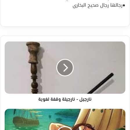
●رجالها رجال صحيح البخاري
نارجيل
-
نارجيلة
وقفة
لغوية
نارجيل - نارجيلة وقفة لغوية
الصياد
العاشق