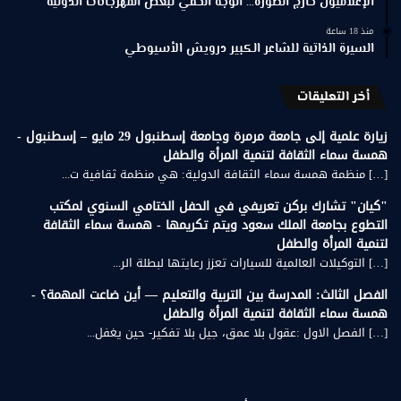
الإعلاميون خارج الصورة… الوجه الخفي لبعض المهرجانات الدولية
منذ 18 ساعة
السيرة الذاتية للشاعر الكبير درويش الأسيوطي
أخر التعليقات
زيارة علمية إلى جامعة مرمرة وجامعة إسطنبول 29 مايو – إسطنبول -
همسة سماء الثقافة لتنمية المرأة والطفل
[…] منظمة همسة سماء الثقافة الدولية: هي منظمة ثقافية ت...
"كيان" تشارك بركن تعريفي في الحفل الختامي السنوي لمكتب
التطوع بجامعة الملك سعود ويتم تكريمها - همسة سماء الثقافة
لتنمية المرأة والطفل
[…] التوكيلات العالمية للسيارات تعزز رعايتها لبطلة الر...
الفصل الثالث: المدرسة بين التربية والتعليم — أين ضاعت المهمة؟ -
همسة سماء الثقافة لتنمية المرأة والطفل
[…] الفصل الاول :عقول بلا عمق، جيل بلا تفكير- حين يغفل...