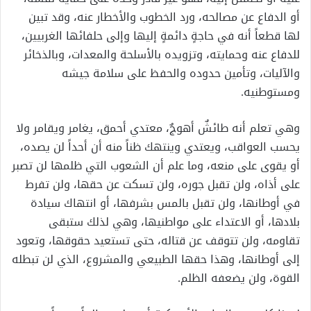
أو الدفاع عن مصالحه، ورد الخطوب والأخطار عنه، و
قد تبين
لها قطعاً
أنه في حاجةٍ دائمة
ٍ إليها وإلى حلفائها الغربيين
،
للدفاع عنه وحمايته،
وتزويد
ه بالأسلحة والمعدات، وبالذخائر
والآليات،
وتأمين حدوده والحفظ على سلامة جيشه
ومستوطنيه
.
وهي
تعلم أنه
طائشٌ أهوجٌ، معتدي أحمق،
يغامر ويقامر ولا
يحسب العواقب،
ويعتدي وينتهك ظناً منه أن أحداً لن يصده،
أو يقوى على منعه،
و
ما علم
أن الشعوب التي ظلمها لن تصبر
على أذا
ه، ولن تقبل جوره، ولن تسكت عن حقها، ولن تفرط
في أوطانها،
ولن تقبل بالمس بشرفها، أو انت
هاك سيادة
بلادها، أو الاعتداء على مواطنيها،
و
هي لذلك
ستبقى
تقاومه، ولن
تتوقف عن قتاله، حتى تستعيد حقوقها، وتعود
إلى أوطانها، وهذا حقها
الطبيعي و
المشروع،
الذي لن
تبطله
القوة
،
ولن يضعفه الظلم
.