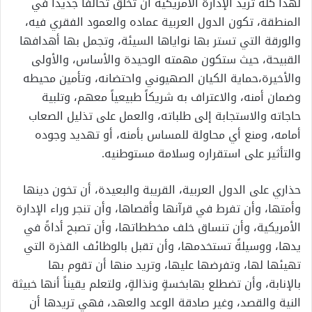
لهذا كله
تريد الإدارة الأمريكية أن تخلق تحالفاً جديد
اً في
المنطقة،
تكون الدول العربية عماده والعمود الفقري فيه،
والورقة التي
تستر بها نواياها السيئة، وتجمل بها أهدافها
القبيحة، حيث س
تكون مهمته
الوحيدة و
الأساس
،
و
الأولى
والأخيرة،
حماية الكيان الصهيوني واحتضانه،
وتأمين محيطه
وضمان أمنه،
والاعتراف به شريكاً طبيعياً معهم،
وتلبية
حاجاته والاستجابة إلى طلباته، والعمل على تذليل الصعاب
أمامه، ومنع أي محاولة ل
لمساس بأمنه، أو تهديد وجوده
والتأثير على استقراره وسلامة مستوطنيه.
حذا
ري
ع
ل
ى
الدول العربية
، الق
ريبة والبعيدة،
أن تخون دينها
وأمتها، وأن تفرط في قرآنها وأقصاها، و
أن تنجر وراء الإدارة
الأمريكية، وأن تنساق
خلف
مخططاتها، وأن تصبح أداةً في
يدها، ووسيلةً تستخدمها،
وأن تقبل بالوظائف الق
ذرة التي
تهيئها لها، وتفرضها عليها،
وتريد منها أن تقوم بها
بالإنابة، وأن تضطل
ع بها
بخسةٍ ونذالةٍ، ولتعلم يقيناً أنها
خبيثة
ال
نية والقصد،
و
غير صادقة الوعد والعهد، فهي
تريد
ها أن