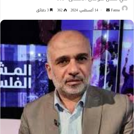
أرسل
Fatma
14 أغسطس، 2024
362
3 دقائق
بريدا
إلكترونيا