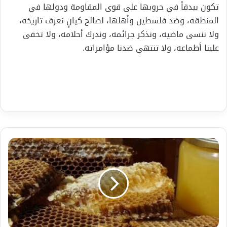
تكون بيدقاً في حروبها على
قوى المقاومة
ودولها في
المنطقة،
وضد فلسطين وأهلها،
لصالح كيانٍ نعرف تاريخه،
ولا ننسى ماضيه، ونذكر جرائمه، وندرك أحلامه، ولا تخف
ى
علينا أطماعه،
و
لا
تنتهي ضدنا مؤامراته.
أقدم
حلوى
وأكثرها
فائدة
للجسم