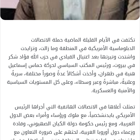
تكثفت
في الأيام القليلة الماضية
حملة الاتصالات
الدبلوماسية الأمريكية في ا
لمنطقة
وما زالت
،
و
تزايدت
واشتدت وتيرتها بعد اغتيال القيادي
في حزب الله
فؤاد شكر
في بيروت
،
ورئيس المكتب السياسي لحركة حماس
إسماعيل
هنية
في طهران
،
وأ
خذت أشكالاً عدةً وصوراً مختلفة،
سريةً
وعلنيةً، مباشرةً وعبر وسطاء
، وعلى كل المستويات السياسية
والأمنية والعسكرية
.
تمثلت
أعلاها
في ا
لاتصالات الهاتفية التي أجراها الرئيس
الأمريكي
بايدن
شخصيا
، مع ملوك ورؤساء وأمراء بعض الدول
العربية، و
مع
رئيس حكومة دولة الكيان الصهيوني،
وقادة
وزعماء دول
أوروبا الغربية،
لحثهم على ضرورة التعاون مع