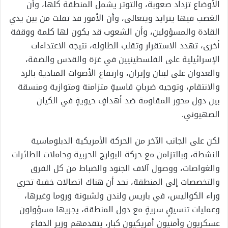
الأوضاع تزداد صعوبة، والتوتر يشمل المنطقة كلها، و
أن
الغضب فيها يتزايد ويتعالى
، وأ
ن الأمور قد تفلت من بين يدي
القادة والمسؤولين، وأن
الشعوب قد يكون لها كلمة ووقفة
أخرى، تهدد الاستقرار وتقلب الطاولة،
نتيجة الاعتدا
ء
ات
الإسرائيلية على
الفلسطينيين في غزة والقدس والضفة،
والعدوان على
لبنان وإيران،
وارتفاع الأصوات المنادي
ة بالرد
والانتقام، وتوجيه ضرباتٍ قاسيةٍ متزامنة ومتوازية وم
نسقة
بين دول
محور المقاومة ضد
أهدافٍ حيويةٍ في
الكيان
الصه
يوني.
لكن
على
الجانب ال
آخر من الحركة الأمريكية
الدبلوماسية
النشطة،
وبالتزامن م
ع حركة البوارج الحربية وحاملات الطائرات
والغواصات،
و
وصول
آلاف الجنود والضباط من كل الفرق
والتخصصات
إلى المنطقة
،
نجد أن هناك
اتصالات
خفية
تجري
وراء الكواليس،
في باريس ولندن ولشبونة وروما وغيرها،
وعمليات تنسيقٍ سريةٍ مع دول المنطقة
،
يجريها مسؤولون
عسكريون وأمنيون أمريكيون كبار،
يتقدمهم
وزير الدفاع