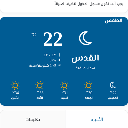
يجب أنت تكون
مسجل الدخول
لتضيف تعليقاً.
الطقس
22
℃
القدس
23º - 22º
87%
1.79 كيلومتر/ساعة
سماء صافية
34
33
31
30
22
℃
℃
℃
℃
℃
الخميس
الجمعة
السبت
الأحد
الأثنين
الأخيرة
تعليقات