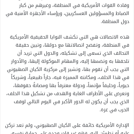
وقادة القوات ال
أمريكية في المنطقة،
وغيرهم من ك
بار
الضباط والمسؤولين العسكريين
، ورؤساء الأجهزة الأمنية في
دول المنطقة.
هذه
الاتصالات
هي
التي
تكشف
النوايا الحقيقية الأمريكية
في المنطقة، وتفضح ات
صالاتها مع دولها،
وتبين حقيقة
ا
لتحالف الذي تسعى إلى تشكيله، والدول التي تريد أن
تلحقها به وتضمها إليه،
والمهام الموك
ول
ة إليها، والأدوار
التي يجب
أن تقوم بها،
وتشير إلى مركزية الكيان الصهيوني
في هذا الحلف، ومكانته المميزة فيه،
جاراً طبيعياً، وشريكاً
حيوياً، وحليفاً مؤت
مناً،
ودولة معترفاً بها ومصانةً حقوقها
،
وتعرض على الأطراف الغاية والهدف من تشكيل هذا الحلف،
الذي يجب أن يكون له الدور الأكبر في اليوم التالي لوقف
الحرب في غزة.
الإدارة الأمريكية خائفة على الكيان الصهيوني، ولم تعد تركن
عليه أو تطمئن إليه، فهو غير قادر وحده على حماية نفسه،