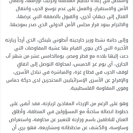
واشنطن في إعادة تنظيم ال
منطقة وترتيب أوراقها، وضمان
الأمن والاستقرار
، و
العمل على
عدم توسع
الحرب وانتقال
القتال إلى
جبهاتٍ أخرى
، والقبول بالصفقة التي
عرضها،
والالتزام ببنود قرار مجلس الأمن الدولي الذي صدر بموجبها.
و
إلى جانبه نشط وزير خارجيته أن
طوني بلينكن، الذي أرجأ زيارته
ال
خيرة التي
كان ينوي القيام بها عشية
المفاوضات التي
دعت إليها بلاده مع قطر ومصر،
يوم
الخامس عشر من شهر
آب
الجاري،
أي يوم غدٍ الخميس،
لمحاولة التوصل إلى
اتفاقٍ
لوقف الحرب في قطاع غزة، والمباشرة في تبادل الأسرى،
والإفراج عن الأسرى الإسرائيليين المحتجزين
لدى
حركة حماس
وقوى
المقاومة الفلسطينية
.
و
هو
على الرغم من
ال
إرجاء المفاجئ لزيارته،
فقد
أبقى على
خطوط اتصاله
ساخنةً
مع المسؤولين في المنطقة
،
وأطلق
العنان للناطقين باسم وزارته للتعبير عن مخاوفه، واستعراض
وساوسه، والكشف عن مخططاته ومشاريعه، فهو
يرى
أن