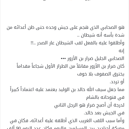
بريدا
إلكترونيا
هو الصحابي الذي هجم على جيش وحده حتى ظن أعدائه من
شدة بأسه أنه شيطان ..
وأطلقوا عليه بالفعل لقب الشيطان عار الصدر ..!!
إنه
الصحابي الجليل ضرار بن الأزور •••
كان ضرار بن الأزور مقاتلاً من الطراز الأول شجاعاً مقداماً
يخترق الصفوف بلا خوف
أو تردد.
مما جعل سيف الله خالد بن الوليد يعتمد عليه اعتماداً كبيراً
في فتوحاته بالشام
لدرجة أن أصبح ضرار هو الرجل الثاني
في الجيش بعد خالد.
وأما سبب اللقب الغريب الذي أطلقه عليه أعدائه، فكان في
معركة أجنادين بين المسلمين والروم وكان عدد الروم 90 ألف