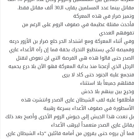
مقاتل بينما عدد المسلمين يقارب الـ30 ألف مقاتل فقط.
وتميز ضرار في هذه المعركة
فأحدث مقتلة عظيمة في صفوف الروم على الرغم من
تفوقهم العددي
وفي أثناء المعركة ومع اشتداد الحر خلع ضرار بن الأزور درعه
وقميصه لكي يستطيع التحرك بخفة فما إن رآه الأعداء عاري
الصدر حتى قالوا هذه هي الفرصة التي لن تعوض لنقتل
الرجل الذي أزعجنا منذ بداية المعركة فهو الآن بلا درع يحميه
فتجمع عليه الجنود حتى كاد لا يرى
فقتلهم جميعاً بلا استثناء
وخرج بين بينهم بلا خدش
فأطلقوا عليه لقب الشيطان عاري الصدر وانتشرت هذه
الأسطورة في صفوف الأعداء بسرعة رهيبة
بل تعدت هذا الجيش إلى جيوش الروم الأخرى وأصبح بعد ذلك
يقاتل عاري الصدر متعمداً ليرهب الأعداء
فما أن يروه حتى يفرون من أمامه قائلين “جاء الشيطان عاري