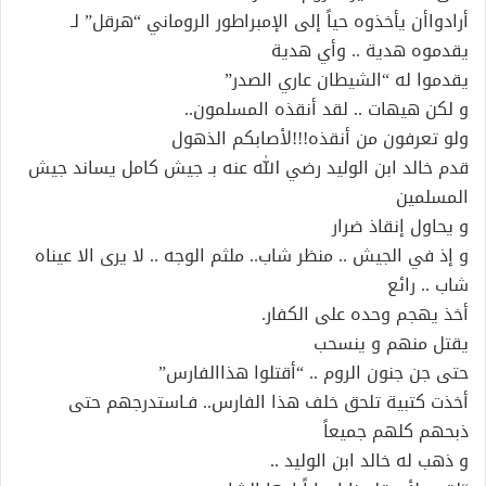
أرادواأن يأخذوه حياً إلى الإمبراطور الروماني “هرقل” لـ
يقدموه هدية .. وأي هدية
يقدموا له “الشيطان عاري الصدر”
و لكن هيهات .. لقد أنقذه المسلمون..
ولو تعرفون من أنقذه!!!لأصابكم الذهول
قدم خالد ابن الوليد رضي الله عنه بـ جيش كامل يساند جيش
المسلمين
و يحاول إنقاذ ضرار
و إذ في الجيش .. منظر شاب.. ملثم الوجه .. لا يرى الا عيناه
شاب .. رائع
أخذ يهجم وحده على الكفار.
يقتل منهم و ينسحب
حتى جن جنون الروم .. “أقتلوا هذاالفارس”
أخذت كتبية تلحق خلف هذا الفارس.. فـاستدرجهم حتى
ذبحهم كلهم جميعاً
و ذهب له خالد ابن الوليد ..