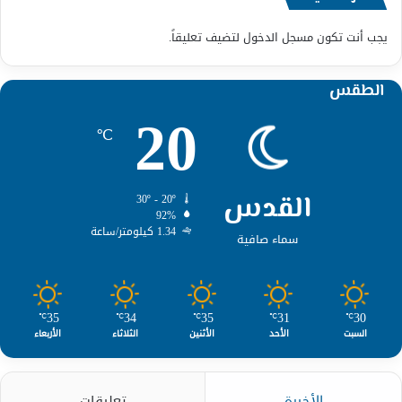
يجب أنت تكون
مسجل الدخول
لتضيف تعليقاً.
الطقس
20
℃
القدس
30º - 20º
92%
1.34 كيلومتر/ساعة
سماء صافية
35
34
35
31
30
℃
℃
℃
℃
℃
السبت
الأحد
الأثنين
الثلاثاء
الأربعاء
الأخيرة
تعليقات