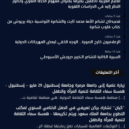
تعليم العربية ناطقين بغيرها بعنوان مفهوم الخطأ اللغوي وتطور
النظر إليه في الدراسات اللغوية
منذ 9 ساعات
قصيدتان لشاعر الأمة محمد ثابت والشاعرة التونسية حياة بربوش من
كتاب قلوب شاعرة
منذ 9 ساعات
الإعلاميون خارج الصورة… الوجه الخفي لبعض المهرجانات الدولية
منذ 14 ساعة
السيرة الذاتية للشاعر الكبير درويش الأسيوطي
أخر التعليقات
زيارة علمية إلى جامعة مرمرة وجامعة إسطنبول 29 مايو – إسطنبول -
همسة سماء الثقافة لتنمية المرأة والطفل
[…] منظمة همسة سماء الثقافة الدولية: هي منظمة ثقافية ت...
"كيان" تشارك بركن تعريفي في الحفل الختامي السنوي لمكتب
التطوع بجامعة الملك سعود ويتم تكريمها - همسة سماء الثقافة
لتنمية المرأة والطفل
[…] التوكيلات العالمية للسيارات تعزز رعايتها لبطلة الر...