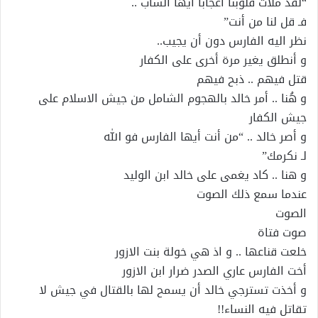
“لقد ملأت قلوبنا اعجاباً ايها الشاب ..
فـ قل لنا من أنت”
نظر اليه الفارس دون أن يجيب..
و أنطلق يغير مرة أخرى على الكفار
قتل فيهم .. ذبح فيهم
و هُنا .. أمر خالد بالهجوم الشامل من جيش الاسلام على
جيش الكفار
و أصر خالد .. “من أنت أيها الفارس فو الله
لـ نكرمك”
و هنا .. كاد يغمى على خالد ابن الوليد
عندما سمع ذلك الصوت
الصوت
صوت فتاة
خلعت قناعها .. و اذ هي خولة بنت الازور
أخت الفارس عاري الصدر ضرار ابن الازور
و أخذت تسترجي خالد أن يسمح لها بالقتال في جيش لا
تقاتل فيه النساء!!