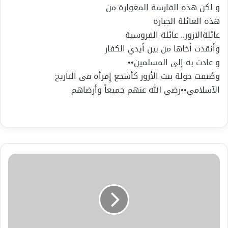
و لكن هذه الفارسة المغوارة من
هذه العائلة الجبارة
عائلةالازور.. عائلة الفروسية
وأنقذت أخاها من بين أيدي الكفار
و عادت به إلى المسلمين••
وصُنفت خولة بنت الأزور كأشجع إِمرأة فى التاريخ
الآسلامي••رضى الله عنهم جميعاً وأرضاهم
أ.
د.
لطفي
منصور