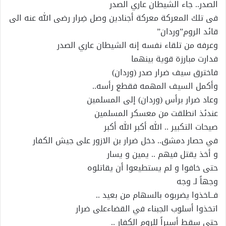
الصدر.. جاء الشيطان عاري الصدر
فى تلك المعركة معركة أجنادين وصل ضِرار رضى الله عنه الى
قائد الروم”وردان”
وعرفه من تلقاء نفسه إنه الشيطان عاري الصدر
فدارت مبارزة قوية بينهما
فاخترق سيف ضرار صدر (وردان)
وأكمل السيف المهمه فقطع رأسه..
وعاد ضرار برأس (وردان) إلى المسلمين
عندئذ انطلقت من معسكر المسلمين
صيحات التكبير .. الله أكبر الله أكبر
في حصار دمشق.. دخل ضرار بن الازور على جيش الكفار
و أخذ يقتل فيهم .. يمين و يسار
حتى خافوا و لم يستطيعوا أن يقاتلوه
وجهاً لـ وجه
فــاخذوا يضربوه بالسهام من بعيد ..
اتخذوا أسلوب الجبناء في القضاءعلى ضرار
حتى سقط أسيراً للروم الكفار ..