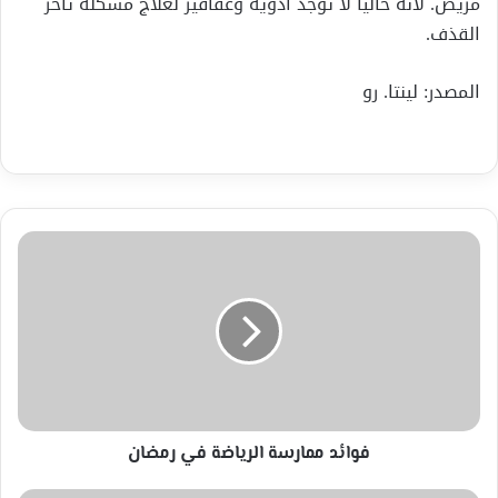
مريض. لأنه حاليا لا توجد أدوية وعقاقير لعلاج مشكلة تأخر
القذف.
المصدر: لينتا. رو
فوائد
ممارسة
الرياضة
في
رمضان
فوائد ممارسة الرياضة في رمضان