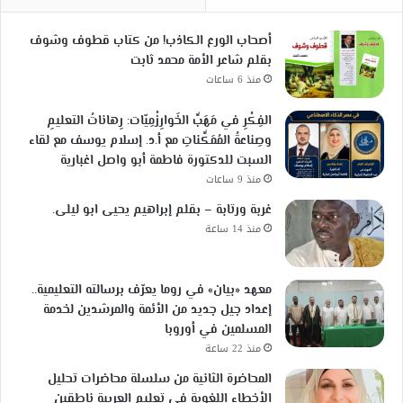
أصحاب الورع الكاذب! من كتاب قطوف وشوف
بقلم شاعر الأمة محمد ثابت
منذ 6 ساعات
الفِكْرِ في مَهَبِّ الخَوارِزْمِيّات: رِهاناتُ التعليمِ
وصِناعةُ المُمَكِّناتِ مع أ.د. إسلام يوسف مع لقاء
السبت للدكتورة فاطمة أبو واصل اغبارية
منذ 9 ساعات
غربة ورتابة – بقلم إبراهيم يحيى ابو ليلى.
منذ 14 ساعة
معهد «بيان» في روما يعرّف برسالته التعليمية..
إعداد جيل جديد من الأئمة والمرشدين لخدمة
المسلمين في أوروبا
منذ 22 ساعة
المحاضرة الثانية من سلسلة محاضرات تحليل
الأخطاء اللغوية في تعليم العربية ناطقين