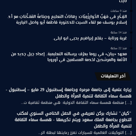
ثابت
منذ 9 ساعات
الفِكْرِ في مَهَبِّ الخَوارِزْمِيّات: رِهاناتُ التعليمِ وصِناعةُ المُمَكِّناتِ مع أ.د.
إسلام يوسف مع لقاء السبت للدكتورة فاطمة أبو واصل اغبارية
منذ 14 ساعة
غربة ورتابة – بقلم إبراهيم يحيى ابو ليلى.
منذ 22 ساعة
معهد «بيان» في روما يعرّف برسالته التعليمية.. إعداد جيل جديد من
الأئمة والمرشدين لخدمة المسلمين في أوروبا
أخر التعليقات
زيارة علمية إلى جامعة مرمرة وجامعة إسطنبول 29 مايو – إسطنبول -
همسة سماء الثقافة لتنمية المرأة والطفل
[…] منظمة همسة سماء الثقافة الدولية: هي منظمة ثقافية ت...
"كيان" تشارك بركن تعريفي في الحفل الختامي السنوي لمكتب
التطوع بجامعة الملك سعود ويتم تكريمها - همسة سماء الثقافة
لتنمية المرأة والطفل
[…] التوكيلات العالمية للسيارات تعزز رعايتها لبطلة الر...