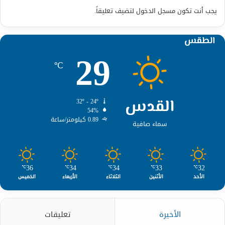
يجب أنت تكون
مسجل الدخول
لتضيف تعليقاً.
الطقس
29
℃
القدس
32º - 24º
54%
0.89 كيلومتر/ساعة
سماء صافية
36
34
34
33
32
℃
℃
℃
℃
℃
الأحد
الأثنين
الثلاثاء
الأربعاء
الخميس
الأخيرة
تعليقات