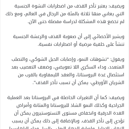
ويضيف: يعتبر تأخر القذف من اضطرابات النشوة الجنسية
التي يعاني منها ثلاثة بالمئة من الرجال في العالم، ومع ذلك
لم تخضع هذه المشكلة لدراسة مفصلة حتى الآن.
ويشير الأخصائي إلى أن صعوبة القذف والرعشة الجنسية
تنشأ على خلفية مرضية أو اضطرابات نفسية.
ويقول: “تشوهات النمو، وإصابات الحبل الشوكي، والتصلب
المتعدد، وداء السكري اللا تعويضي، وضعف التعصيب بعد
استئصال غدة البروستاتا، والعقد الليمفاوية بالقرب من
الشريان الأورطي- يمكن أن تسبب تأخر القذف”.
ويضيف: كما أن التغيرات الحاصلة في البروستاتا بعد العملية
الجراحية وكذلك النمو الشاذ للبروستانا والمثانة وأمراض
الغدة الدرقية وانخفاض مستوى التستوستيرون يمكن أن
تؤدي إلى تأخر القذف. وبالإضافة إلى ذلك يمكن أن يسبب
التهاب الاحليل وإصابة الجهاز البولي بالسل وداء البلهارسيا