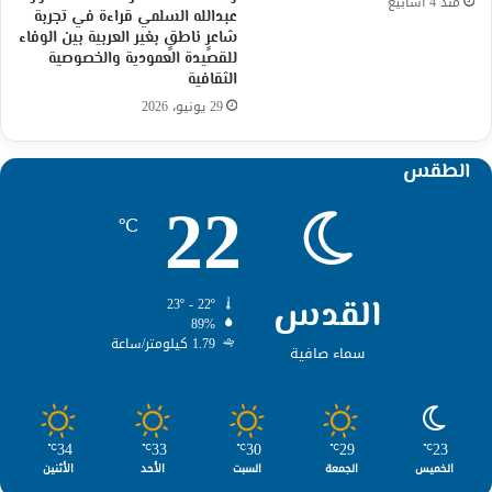
منذ 4 أسابيع
عبدالله السلمي قراءة في تجربة
شاعرٍ ناطقٍ بغير العربية بين الوفاء
للقصيدة العمودية والخصوصية
الثقافية
29 يونيو، 2026
الطقس
22
℃
القدس
23º - 22º
89%
1.79 كيلومتر/ساعة
سماء صافية
34
33
30
29
23
℃
℃
℃
℃
℃
الخميس
الجمعة
السبت
الأحد
الأثنين