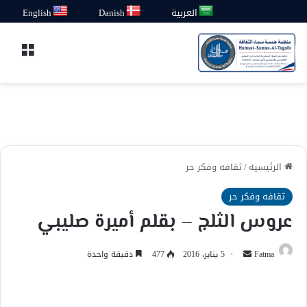
العربية
Danish
English
القائ
الرئيسية
/
ثقافه وفكر حر
ثقافه وفكر حر
عروس الثلج – بقلم أميرة صليبي
أرسل
Fatma
5 يناير، 2016
477
دقيقة واحدة
بريدا
إلكترونيا