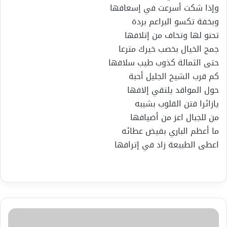
وإذا شكت أسرعت في إسعافها
وبخفة تكسو البراعم بردة
تحنو لها وتخاف من إتلافها
جمح الخيال بخصب خيرك مترعا
حتى الثمالة كذوب طيب سلافها
كم قرب الشيخ الجليل أحبة
حول المواقد يلتقي إلافها
يازائرا فتن القلوب بشيبه
من للجبال اعز من أضيافها
ما أعظم الباري بفيض عطائه
اعطى الطبيعة زاد في إترافها
أيا
إمرأة