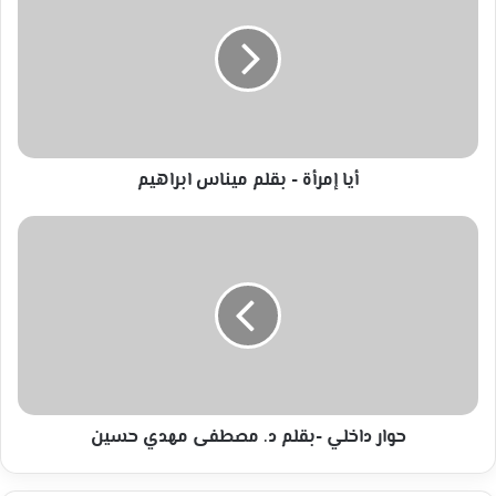
-
بقلم
ميناس
ابراهيم
أيا إمرأة - بقلم ميناس ابراهيم
حوار
داخلي
-بقلم
د.
مصطفى
مهدي
حسين
حوار داخلي -بقلم د. مصطفى مهدي حسين