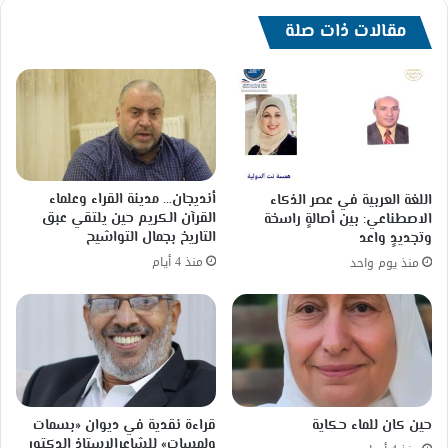
مقالات ذات صلة
أنديجان… مدينة القراء وعلماء
اللغة العربية في عصر الذكاء
القرآن الكريم حين يلتقي عبق
الاصطناعي: بين أصالةٍ راسخة
التاريخ بجمال التواشيح
وتجديدٍ واعد
منذ 4 أيام
منذ يوم واحد
حين كان للماء حكاية
قراءة نقدية في ديوان «بسمات
ولمسات» للشاعرالاستاذ الدكتور