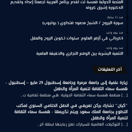
المنصة الدولية همسة نت تقدم برنامج العربية تجمعنا إعداد وتقديم
الدكتورة إشرق كرونه
منذ 11 ساعة
سورة البروج / الشيخ محمود هنداوي ( يوتيوب)
منذ يوم واحد
ذكرياتي في أزهر العلوم: سنوات تكوين الروح والعقل
منذ يوم واحد
التنمية البشرية بين الوهم التجاري والحقيقة العلمية
أخر التعليقات
زيارة علمية إلى جامعة مرمرة وجامعة إسطنبول 29 مايو – إسطنبول -
همسة سماء الثقافة لتنمية المرأة والطفل
[…] منظمة همسة سماء الثقافة الدولية: هي منظمة ثقافية ت...
"كيان" تشارك بركن تعريفي في الحفل الختامي السنوي لمكتب
التطوع بجامعة الملك سعود ويتم تكريمها - همسة سماء الثقافة
لتنمية المرأة والطفل
[…] التوكيلات العالمية للسيارات تعزز رعايتها لبطلة الر...