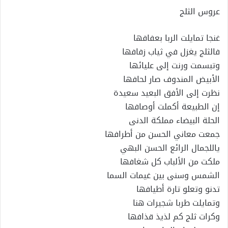
عروس الثلج
غنجا تمايلت الربا بعفافها
فالثلج يغزل في ثياب زفافها
وتبسمت ورنت إلى عليائها
الأبيض المندوف صار لحافها
نظرت إلى الأفق البعيد سعيدة
إن الطبيعة أكملت أوصافها
الحلة البيضاء مملكة الدنى
جمعت معاني الحسن من أطرافها
ياللجمال الرائع الحسن البهي
ملكت من الألباب كل شغافها
الشمس وسنى بين غيمات السما
تدنو وتعلو تارة أطيافها
وتمايلت طربا شجيرات هنا
وكرات ثلج كم لذيذ قذافها