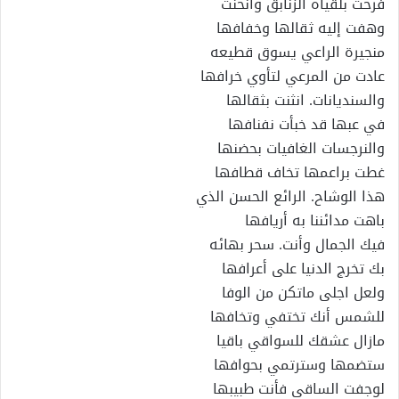
فرحت بلقياه الزنابق وانحنت
وهفت إليه ثقالها وخفافها
منجيرة الراعي يسوق قطيعه
عادت من المرعي لتأوي خرافها
والسنديانات. انثنت بثقالها
في عبها قد خبأت نفنافها
والنرجسات الغافيات بحضنها
غطت براعمها تخاف قطافها
هذا الوشاح. الرائع الحسن الذي
باهت مدائننا به أريافها
فيك الجمال وأنت. سحر بهائه
بك تخرج الدنيا على أعرافها
ولعل اجلى ماتكن من الوفا
للشمس أنك تختفي وتخافها
مازال عشقك للسواقي باقيا
ستضمها وسترتمي بحوافها
لوجفت الساقي فأنت طبيبها