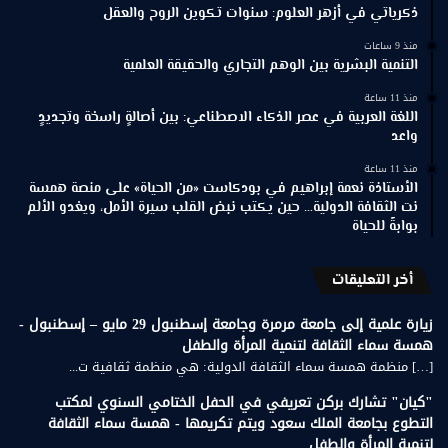
ذكرياتي في أزهر العلوم: سنوات تكوين الروح والعقل
منذ 9 ساعات
التنمية البشرية بين الوهم التجاري والحقيقة العلمية
منذ 11 ساعة
اللغة العربية في عصر الذكاء الاصطناعي: بين أصالةٍ راسخة وتجديدٍ
واعد
منذ 11 ساعة
الأستاذة نعمة إبراهيم في بودكاست «من الحياة» على منصة همسة
نت الثقافة الدولية… حين يكتب نبض القلب سيرة الأمل، ويغدو الألم
بوابةً للحياة
أخر التعليقات
زيارة علمية إلى جامعة مرمرة وجامعة إسطنبول 29 مايو – إسطنبول -
همسة سماء الثقافة لتنمية المرأة والطفل
[…] منظمة همسة سماء الثقافة الدولية: هي منظمة ثقافية ت...
"كيان" تشارك بركن تعريفي في الحفل الختامي السنوي لمكتب
التطوع بجامعة الملك سعود ويتم تكريمها - همسة سماء الثقافة
لتنمية المرأة والطفل