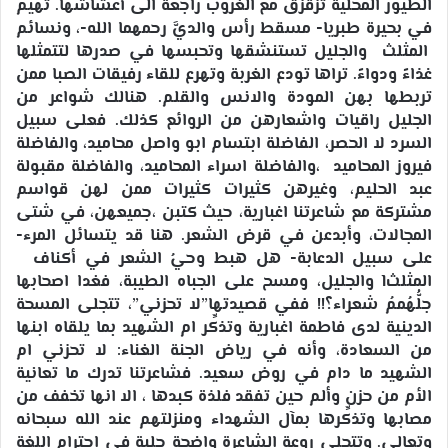
الطيور المحلية تزقزق مع الغروب راجعة الى أعشاشها. تهيم
في بحيرة طبريا- مسقط رأس والديَّ رحمهما الله-، ونسائم
المثلث والجليل تستنشقها وتحبسها في صدرها لتتمثلها
غذاءً ودواءً. تراها تودع الغربة وتهرع للقاء رفيقات الصبا ممن
تربطها بهن المودة والانس والقلم. هنالك شواعر من
الجليل راقيات واشعارهن من الروائع كذلك. فعلى سبيل
السرد لا الحصر، الفاضلة ابتسام ابو واصل محاميد، والفاضلة
فيروز المحاميد ،والفاضلة اسراء المحاميد، والفاضلة مقبولة
عبد الحليم، وغيرهن كثيرات كثيرات ممن لهن قواسم
مشتركة مع شاعرتنا اغبارية، حيث كتبن ،جميعهن، في شتى
المجالات، وأبدعن في قرض الشعر. هنا قد يتسائل المرء-
على سبيل الدعابة- هل هبط وحيُ الشعر في أكناف
المثلثl
والجليل، ومسح على الجباه الطيبة، فغدا اصحابها
جلُّهُممُ شعراء؟!! ففي قصيدتها”لا تحزني”، تتجلى المسحة
الدينية لدى فاطمة اغبارية وتذكِّر ام الشهيد بما يلقاه ابنها
من السعادة، وأنه في رياض الجنة الغناء: لا تحزني ام
الشهيد ما دام في روض سعيد. فشاعرتنا تدرك ما تعانية
الأم من حزن وألم حين تفقد فلذة كبدها ، الا انها تخفف من
مصابها وتذكِّرها بمآل الشهداء ومنزلتهم عند الله سبحانه
وتعالى. وتتجلى روعة الشاعرة واضحة جلية في احترام اللغة