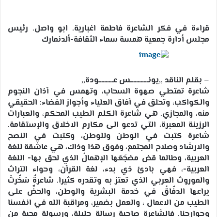
إلكترونيا
قراءة في فكر الشاعرة فاطمة اغبارية. ابو واصل. رئيس
مجلس أدارة جمعية همسة سماء الثقافة-ألدنمارك
– بقلم الناقد ,,يونــــــــــــس عــــــــــودة,,
شاعرة تمتطي صهوة السحاب، وتهمس في آذان النجوم
والكواكب، وتحلق في آفاق العلياء وأجواز الفضاء: الحقيقي
منه، والمجازي. هي شاعرة الكلم الطيب المحكم، والعبارات
الرزينة المعبرة، التي تدعو الى مكارم الاخلاق والإستقامة.
شاعرة كتبت في الوطن وللوطن، وكتبت في النصح
والارشاد وصلاح المجتمع، وفوق هذا وذاك، هي عاشقة للغة
العربية، وطالما قض مضجَعَها الإهمالُ الذي لحق بها- اللغة
العربية-، فهي بادئ ذي بدء، لغة القرآن، وحواء التراث
والموروث العربي الذي تعتز به وتقدره كثيرا. شاعرةٌ سَخّرتْ
يراعها الدفّاقُ في خدمة البشرية والوطن، والحضِّ على
الطيب من الاعمال ، والعمل بضمير، ومراقبة الله في انفسنا
وجوارحنا. فالشاعرة صاحبة رسالة جليلة، ورسولة محبة من