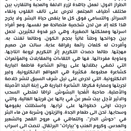
الطراز الاول: تعمل جاهدة لزرع الالفة والمحبة والتقارب بين
مختلف أطياف المجتمع، تحرص على تآلف القلوب ونقاء
السرائر، والتسامي فوق كل ما ينغص حياة البشر. ولا يخرج
هذا كله إلا من لدن شخصية متصالحة مع نفسها، ومع أفراد
اسرتها ومملكتها الصغيرة، وهي خير قدوة لكثيرين. تحمل
بين جوانحها وطناً غالياً بحجم الكون، وطالما تغنت به،
وأفردت له كلمات رائعة رقراقة عذبة، سالت من صميم
مهجتها. طالما حصدت التكريم إثر التكريم لروعة انتاجها،
وعذوبة مفرداتها، فها هي اللقاءات والمقابلات والمؤتمرات
التي تضفي بظلالها على روائع الشاعرة فاطمة اغبارية
كشاعرة مطبوعة. فكثيرة هي المواقع الالكترونية، وغير
الالكترونية، التي تحرص على نيل شرف السبق لنشر خلاصة
تجربتها وعصارة فكرها. الشاعرة اغبارية هي إبنة البلد الأصيلة
والأصلية، صاحبة الُمُحيا البشوش. تراها تمتطي السحب
والاثير لأجل بيت شعر عنَّ في بالها عن قريتها الغالية، والتي
درجت اولى خطواتها على ترابها، واستظلت بغيومها
وسحابها. تحن الى طعام الجدة، والزيتون، وشربة من ماء البئر
في “حوش الدار”، والتماهي في مروج القمح والشعير
والعدس، وكروم العنب و”بيارات” البرتقال. تنصت الى اسراب