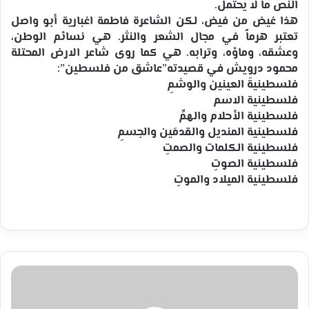
النص ما لا يحتمل.
هذا غيض من فيض، لكن الشاعرة فاطمة اغبارية أبو واصل
تعتبر هرماً في مجال الشعر والنثر. هي نسائم الوطن،
وعشقه، وماؤه، وترابه. هي كما روى شاعر الارض المحتلة
محمود درويش في قصيدته”عاشق من فلسطين”:
فلسطينيةَ العينين والوشمِ
فلسطينية الاسم
فلسطينية الأحلام والهمِّ
فلسطينية المنديل والقدمَين والجسمِ
فلسطينية الكلمات والصمتِ
فلسطينية الصوتِ
فلسطينية الميلاد والموتِ
محاميد
إلى
جنين