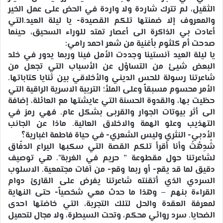
الثقيل، لم تترك شاردة ولا واردة في الحض على عمل الخير
والمعروف إلا ضمنتها تلكم القصيدة- يا ليلة العيد.التي
أعادت بي الذاكرة الى أعصار تمتد للوراء السحيق، حينما
صدحت أم كلثوم بأغنية من شعر احمد رامي:
يا ليلة العيد آنستينا وجددت الأمل فينا وربما يدور في خلد
البعض شيئ من التساؤل عن الأسباب التي تجعل من
شاعرتنا رسولة للحس الديني والأخلاقي بين ثنايا كتاباتها.
الأمر محسوم مسبقاً وعلى الملأ؛ التربية الاسرية الراقية التي
حظيت بها، والقدوة الحسنة التي عايشتها مع العائلة، إضافة
الى أثر بيوتات الجوار والقربى بشكل عام. فهي رمز في
التهذيب وعلو الهمة والاخلاق العالية. ماذا عن الجانب
الأدبي- النثري وليس الشعري- في حياة فاطمة اغبارية؟
شُدِهْتُ وأنا أقرأ تلكم القصة التي سكبها اليراع الدفّاق
لشاعرتنا حول مقطوعة ” حريم في الغربة”. هي توصيف
دقيق لما قد يقع- أو ربما وقع- من آفات مجتمعية. الاسلوب
السردي الذي أتقنته شاعرتنا يفرض على القارئ دوام
القراءة بنهم – وهذا ما حدث معي شخصياً- حتى النهاية
لمعرفة العقدة والحل لتلك التجربة، التي خاضتها احدى
الضحايا. سرد روائي محكم، وتحت السيطرة، ولا مجال لتحميل