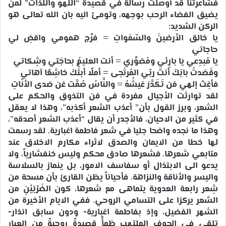
فشاعرتنا قد أوصلت رسالة في قصيدة “اللهو واللذات” لمن
يضيق الفضاء الرحب بوجهه، وتومئ اليه بان الله تعالى هو
الركن الشديد:
يا خالق الأرضينَ والسّمَواتِ = فرِّج همومي واقضِ لي
حاجاتي
يا مُبدِعي يا بارِئي ومُصَوِّري = أنت العليمُ بحاجَتي وشِكاتي
وقَصَدتُ بابَكَ أنتَ ربّي المُرتَجى = أملًا أبثُّكَ خاشِعًا آهاتي
فأغِث إلهي مَن تَكَدَّرَ عَيشُهُ = والنَّاسُ صُمَّت عَن صَدى الأنّاتِ
لقد توارثت الأجيال مفردة في فن التذوق والحكم على
الشعر، وبرز القول بأن” أعذب الشعر أكذبه”، وهذا لا يعقل
في كثير من الاحيان، فالأجدر أن يقال “أعذب الشعر أصدقه”،
وهذا ما نجده واضحا جليا في شعر فاطمة اغبارية. لقد رسمت
لها خطا من الايمان والصدق لاثراء مكارم الاخلاق عند
متابعي شعرها. فشعرها صادق محكم وليس خنفشارياً، ولا
يدعو الى الابتذال أو سفاسف الامور، بل ينماز بالسلاسة
واليسر والأناقة والنزاهة. فأحياناً يظن القارئ بأن مسحة من
شِعر رابعة العدوية يتماهى مع شعرها، كون الضَرْبَيْنِ من
الشعر يركزا على التسامي الروحي. ففي الايام الأخيرة من
الشهر الفضيل، وإذ بفاطمة اغبارية- ودون سابق انذار-
تلقي في الجوف الملتهب ظمأً قصيدةً روحيةً من العيار