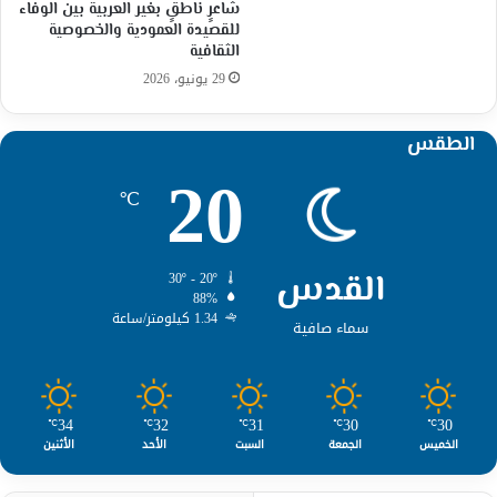
شاعرٍ ناطقٍ بغير العربية بين الوفاء
للقصيدة العمودية والخصوصية
الثقافية
29 يونيو، 2026
الطقس
20
℃
القدس
30º - 20º
88%
1.34 كيلومتر/ساعة
سماء صافية
34
32
31
30
30
℃
℃
℃
℃
℃
الخميس
الجمعة
السبت
الأحد
الأثنين