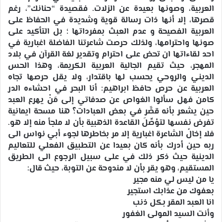
العربية، وصونها بعيدة عن الزلات. فقصيدة “حنانك”، رغم
قصرها، إلا أنها ذات رسالة قوية وشديدة في الحفاظ على
العربية الفصيحة و عدم العبث بمفرداتها ؛ بل التأكيد على
صونها واحترامها، ولذلك حرصت شاعرتنا الفاضلة اغبارية في
احد لقاءاتها ان تحض على احترام وتقدير لغة القرآن في بلاد
المهجر، حيث تقيم الجالية العربية الكريمة، وهذا الحس
الديني والروحي يحسب لها باقتدار، ولا يقل حرصها تجاه
العربية عن حرص حافظ ابراهيم: أنا البحر في احشاءه الدر
كامن فهل سألوا الغواص عن صدفاتي إلى مَنْ يهرع العبد
حين يشعر بأنه قصَّر في بعض العبادات؟ هنا مسحة ايمانية
تفرض نفسها لتؤصِّلَ القاعدة الذهبية بأن لا ملجأ منه إلا هو.
فلا إخالُ الشاعرة اغبارية إلا مر بخاطرها لجوء أبي نواس الى
ربه حين أدرك بأنه كان بعيدا عن التطبيق الفعلي للتعاليم
الدينية حيث ذكر ذلك في على سبيل الرجوع الى الطريق
المستقيم، وهو يقر بأن لا مندوحة عن التوبة، حيث قال:
يا من ليس لي منه مجير
بعفوك من عذابك استجير
انا العبد المقر بكل ذنب
وأنت السيد المولى الغفور