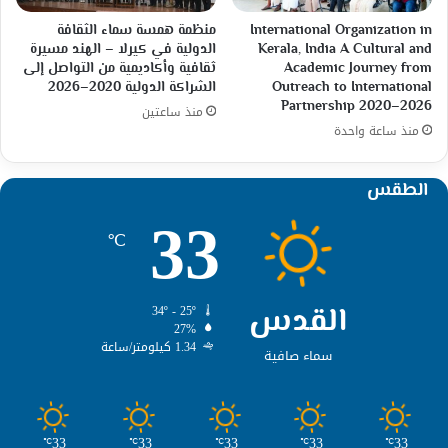
International Organization in
منظمة همسة سماء الثقافة
Kerala, India A Cultural and
الدولية في كيرلا – الهند مسيرة
Academic Journey from
ثقافية وأكاديمية من التواصل إلى
Outreach to International
الشراكة الدولية 2020–2026
Partnership 2020–2026
منذ ساعتين
منذ ساعة واحدة
الطقس
33
℃
القدس
34º - 25º
27%
1.34 كيلومتر/ساعة
سماء صافية
33
33
33
33
33
℃
℃
℃
℃
℃