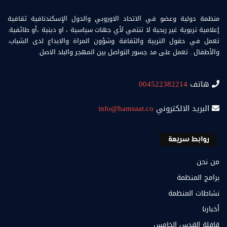
منظمة دولية وعضو في الاتحاد الاوروبي والدول الإسكندنافية ثقافية
إعلامية تربوية غير ربحية لا تنتمي لأي جهات سياسية ، او دينية ،أو طائفية.
تعمل في حقول التربية والثقافة وشؤون المراة والابداع لدى الشباب.
والأطفال . تعمل على مد جسور التواصل بين المهجر والبلد الاصل.
هاتف
004522382214
البريد الالكتروني
info@hamsaat.co
روابط سريعة
من نحن
برامج المنظمة
نشاطات المنظمة
أخبارنا
قافلة القدس الخامس