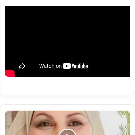
الإسراف
في
رمضان…
حين