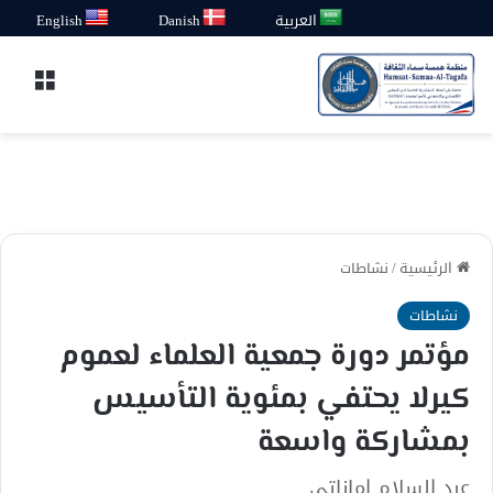
العربية
Danish
English
القائ
الرئيسية
/
نشاطات
نشاطات
مؤتمر دورة جمعية العلماء لعموم
كيرلا يحتفي بمئوية التأسيس
بمشاركة واسعة
عبد السلام اماناتي