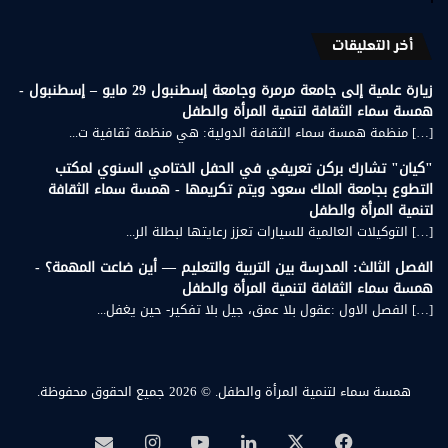
أخر التعليقات
زيارة علمية إلى جامعة مرمرة وجامعة إسطنبول 29 مايو – إسطنبول -
همسة سماء الثقافة لتنمية المرأة والطفل
[…] منظمة همسة سماء الثقافة الدولية: هي منظمة ثقافية ت...
"كيان" تشارك بركن تعريفي في الحفل الختامي السنوي لمكتب
التطوع بجامعة الملك سعود ويتم تكريمها - همسة سماء الثقافة
لتنمية المرأة والطفل
[…] التوكيلات العالمية للسيارات تعزز رعايتها لبطلة الر...
الفصل الثالث: المدرسة بين التربية والتعليم — أين ضاعت المهمة؟ -
همسة سماء الثقافة لتنمية المرأة والطفل
[…] الفصل الاول :عقول بلا عمق، جيل بلا تفكير- حين يغفل...
همسة سماء لتنمية المرأة والطفل.
© 2026 جميع الحقوق محفوظة.
‫X
فيسبوك
لينكدإن
‫YouTube
انستقرام
بريد