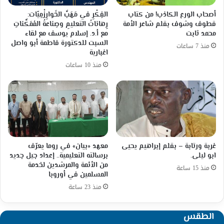
أصحاب الورع الكاذب! من كتاب
الفِكْرِ في مَهَبِّ الخَوارِزْمِيّات:
قطوف وشوف بقلم شاعر الأمة
رِهاناتُ التعليمِ وصِناعةُ المُمَكِّناتِ
محمد ثابت
مع أ.د. إسلام يوسف مع لقاء
السبت للدكتورة فاطمة أبو واصل
منذ 7 ساعات
اغبارية
منذ 10 ساعات
غربة ورتابة – بقلم إبراهيم يحيى
معهد «بيان» في روما يعرّف
ابو ليلى.
برسالته التعليمية.. إعداد جيل جديد
من الأئمة والمرشدين لخدمة
منذ 15 ساعة
المسلمين في أوروبا
منذ 23 ساعة
الطقس