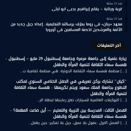
منذ 15 ساعة
غربة ورتابة – بقلم إبراهيم يحيى ابو ليلى.
منذ 23 ساعة
معهد «بيان» في روما يعرّف برسالته التعليمية.. إعداد جيل جديد من
الأئمة والمرشدين لخدمة المسلمين في أوروبا
أخر التعليقات
زيارة علمية إلى جامعة مرمرة وجامعة إسطنبول 29 مايو – إسطنبول -
همسة سماء الثقافة لتنمية المرأة والطفل
[…] منظمة همسة سماء الثقافة الدولية: هي منظمة ثقافية ت...
"كيان" تشارك بركن تعريفي في الحفل الختامي السنوي لمكتب
التطوع بجامعة الملك سعود ويتم تكريمها - همسة سماء الثقافة
لتنمية المرأة والطفل
[…] التوكيلات العالمية للسيارات تعزز رعايتها لبطلة الر...
الفصل الثالث: المدرسة بين التربية والتعليم — أين ضاعت المهمة؟ -
همسة سماء الثقافة لتنمية المرأة والطفل
[…] الفصل الاول :عقول بلا عمق، جيل بلا تفكير- حين يغفل...