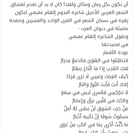
أن تكون بكل زمان ومكان ولهذا كان لا بد أن نقدم لعشاق
الشعر العربي الأصيل شاعرة النجوم إلهام عفيفي لتكون
زهرة في بستان الشعر في القرن الواحد والعشرين وصفحة
مضيئة في ديوان العرب ٠
وتقول الشاعرة إلهام عفيفي
في قصيدتها
عودة الأقمار
لاتَظلِمُوا في الهَوَىَ فالدَمعُ مِدرَارُ
قَلبُ المُحِبِ إِذَا مَا الْتَاعَ يَنهَارُ
كَيفَ الغِيابُ وعَينِي لَا تَرَىَ فَرَحًا
إلاكَ أَنتَ فَأَنتَ النُورُ والنَارُ
لَا تَترُكِينِي فَعُمرِي لَيسَ في سِعَةٍ
والحُبُ في قَلْبِي بَرقٌ وإِعصَارُ
مَنْ جَرَبَ الشَوقَ لَنْ يَبقَى لَهُ أَمَلٌ
سَیمُوتُ شَوقًا إَنْ تَأتِيهِ أَخْبَارُ
مَا كُنْتُ أَدْرِي بِمَا في الحُبِ مِنْ غَرَقِ
حَتَى عَرَفتُ بِأَنَ الحُبَ إِبحَارُ