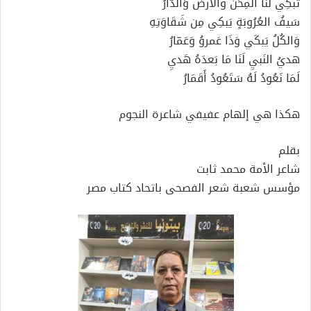
تَبكِي لَنَا المِحَنُ والأَرضُ وَالدّارُ
سَيفُ العُرُوبَةٍ يَبكِي مِن شَقَاوَتِهِ
وَالكُلُ يَبكَي وَذَا عَمروُ وَعَمّارُ
هديُ النَبيِ لَنَا مَا بَعدَهُ هَديِ
لَمَا نَعُودُ لَهُ سَتَعُودُ أَقَمَارُ
هكذا هي إلهام عفيفي شاعرة النجوم
بقلم
شاعر الأمة محمد ثابت
مؤسس شعبة شعر الفصحى باتحاد كتاب مصر