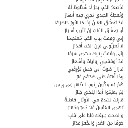
فَأَصغرُ الحُبِ بَحرُ لَا شُطُوطَ لَهُ
وَنُقطِةُ الصِدقِ تَجرِي فِيهِ أَنهَارُ
قَدْ تَعشُقُ العَينُ إِذَا مَا النُورُ حَاصَرَهَا
أَو يَعشَقُ القَلبُ إَنْ تَأتِيهِ أَسرَارُ
إِني وِقِفتُ بِبَابِ الحُبِ مُعتَصِمَا
لا تًعزِلُونِي فَإِنَ الحُبَ أَقدَارُ
إِنّي وَقَفتُ بِبَابِكَ سَيّدِي شَرَفًا
قَدْ أَوقَفَتنِي رِوَايَاتٌ وأَشْعَارُ
مَازَالَ صَوتُ أَبي جَهلِ يُؤَرِقُنِي
وذَا أُمَيّةَ حَتَى صَدّهُم غَارُ
هُمْ يُمسِكُونَ بِثَوبِ الطُهرِ فِي رِجِسِ
لِمْ يِعلِمُوا أَبَدًا لِلـحَـقِ جَبّارُ
مَازِلتَ تَهدمُ فِي الأَوثَانِ قَاطِبةً
تَهدِي العُقُولَ فَلَا خَمرٌ وَخَمّارُ
وَالصَحَبُ يَتبَعُكَ قَلبَا عَلَى قَلبٍ
خَوفًا مِنَ الغَدرِ وَالكُفرُ غَدّارُ