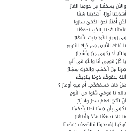
والآَنَ يَسحَقُنَا مِن خَوفِنَا العَارُ
أَهدَيتَنَا نُورًا، أَهدَيتَنَا سُنَنًا
لَكَنَ أُمَتَنًا نَحوَ الدُجَىَ سَارُوا
عَلّمتَنَا هَديًا بِالحُبِ يَجمَعُنَا
فِي رَوعِةٍ الآَيِّ طِيِبُ وَأَنهَارُ
يَا قَلبَكَ الأَبَوَي فِي حُبِكَ النَبَوِيّ
وَاللهِ لَا يَكفِي حِبرٌ وَأَشْجَارٌ
يَا كُلَ قَومِي أَنَا وَاللهِ فَي أَلَمٍ
صِرِنَا مِنَ الَخَشبِ والغَربُ مِنشِارُ
اَللهُ يَدعُوكُم دَومًا يَنَادِيكُم
هَلْ مَاتَ مَسمَعُكُم.. أَم فِيهِ أَوقَارُ ؟
بِاللهِ يَا قَومَي هُبُوا مِن النًومِ
لَنْ يُنْتَجَ العِلمَ سِحرُ ولَا زَارُ
يَكفِي بِأَن ضِعنَا نَحيَا بِأَدمُعِنَا
مَا عَادَ يَجمَعُنَا مَجْدُ وَأَطهَارُ
عُودُوا لِمُصحَفِنَا فَالضَعَفُ يَفضَحنُا