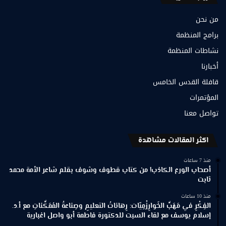
من نحن
برامج المنظمة
نشاطات المنظمة
أخبارنا
قافلة القدس الخامس
المؤتمرات
تواصل معنا
اكثر المقالات مشاهدة
منذ 7 ساعات
أصحاب الورع الكاذب! من كتاب قطوف وشوف بقلم شاعر الأمة محمد
ثابت
منذ 10 ساعات
الفِكْرِ في مَهَبِّ الخَوارِزْمِيّات: رِهاناتُ التعليمِ وصِناعةُ المُمَكِّناتِ مع أ.د.
إسلام يوسف مع لقاء السبت للدكتورة فاطمة أبو واصل اغبارية