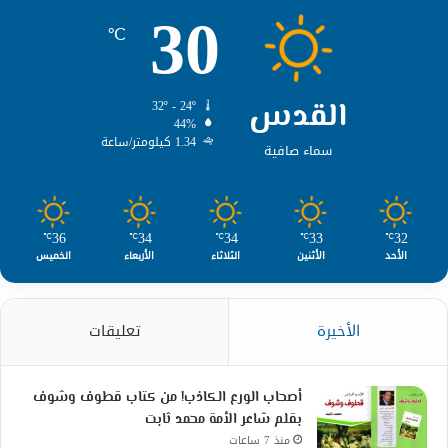
30
℃
القدس
32º - 24º
44%
1.34 كيلومتر/ساعة
سماء صافية
36
34
34
33
32
℃
℃
℃
℃
℃
الأحد
الأثنين
الثلاثاء
الأربعاء
الخميس
الأخيرة
تعليقات
أصحاب الورع الكاذب! من كتاب قطوف وشوف
بقلم شاعر الأمة محمد ثابت
منذ 7 ساعات