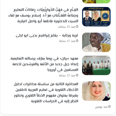
الفِكْرِ في مَهَبِّ الخَوارِزْمِيّات: رِهاناتُ التعليمِ
وصِناعةُ المُمَكِّناتِ مع أ.د. إسلام يوسف مع لقاء
السبت للدكتورة فاطمة أبو واصل اغبارية
منذ 10 ساعات
غربة ورتابة – بقلم إبراهيم يحيى ابو ليلى.
منذ 15 ساعة
معهد «بيان» في روما يعرّف برسالته التعليمية..
إعداد جيل جديد من الأئمة والمرشدين لخدمة
المسلمين في أوروبا
منذ 23 ساعة
المحاضرة الثانية من سلسلة محاضرات تحليل
الأخطاء اللغوية في تعليم العربية ناطقين
بغيرها بعنوان مفهوم الخطأ اللغوي وتطور
النظر إليه في الدراسات اللغوية
منذ يومين