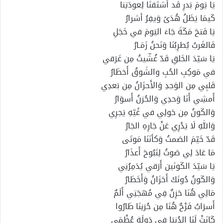
يَا يَومَ بَدرِ قَد اَشتَقنَا لِعودَتِنا
كَيمَا يَظَلُ هُدَىً وَيفِرُ أشرارُ
يَا فَتحَ مَكَةَ جَاءَ اليَومَ في خَجَلِ
فَالغَربُ يُطرِبُنَا وَنَحنُ زَمَـارُ
يَا سَيّدَ الخَلقِ قَدّ غُشّيتُ مِن غَرَقي
في مَوكِبِ الحُبِ والشَوقُ أَخطَارُ
قَلبِي مِن الوَجدِ وَالأَحزَانُ مِن بَعدِي
أَمشِي أَنَا وَحدِي وَالحُزنُ أَسوَارُ
وَالكَونُ مِن حَولِي في غًيّهِ يَجرِي
وَاللهِ لَا يَدْرِي عَنْ جَارِهِ الجَارُ
قَدّ خَيّمَ الصَمتُ وَكأنَنَا مَوتَى
مَا عَادَ لِي صَوتُ لِتَبُوحَ أَعذَارُ
يَا سَيّدَ الكَونَين أَرَقي يُدَمِرُنِي
وَالكَونُ دُونَكَ أَحَزَانُ وَأَخَطَارُ
مَالِي هُنَا حَزِنٌ فِي مُهجَتِي أَلَمٌ
أَسرَابُ فَرْحٌ هُنَا مِن حُزنِنَا طَارُوا
كَانَتْ لَنَا الدُنيَا في دَولَةٍ عُظْمَى