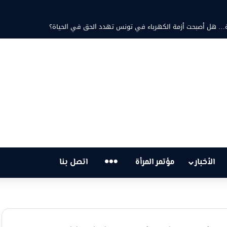
مد ثابت والشاعرة فاطمة الزامل: عزف على أوتار الحنين وشجن القوافي
…
الأخبار
مؤتمر المرأة
اتصل بنا