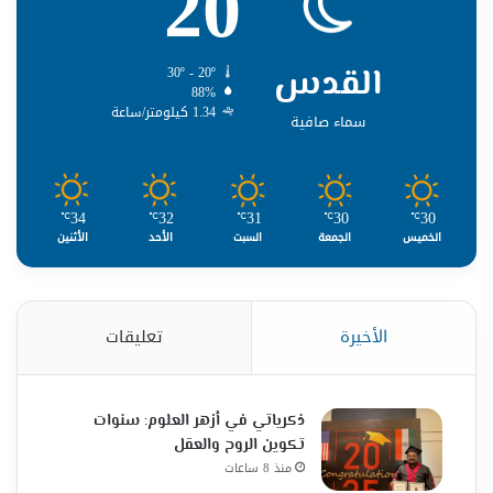
20
القدس
30º - 20º
88%
1.34 كيلومتر/ساعة
سماء صافية
34
32
31
30
30
℃
℃
℃
℃
℃
الخميس
الجمعة
السبت
الأحد
الأثنين
الأخيرة
تعليقات
ذكرياتي في أزهر العلوم: سنوات
تكوين الروح والعقل
منذ 8 ساعات