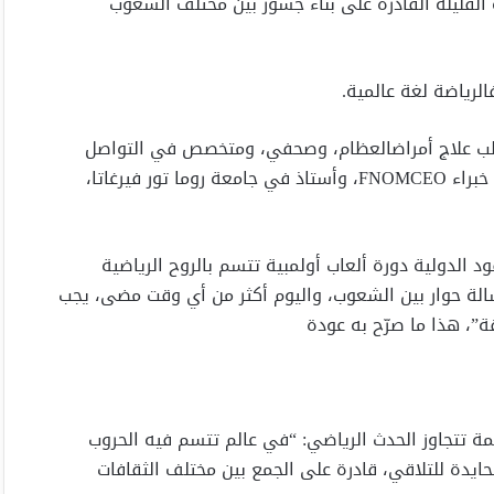
ة القليلة القادرة على بناء جسور بين مختلف الشعوب
الرياضة لغة عالمية.
طب علاج أمراضالعظام، وصحفي، ومتخصص في التواصل
العلمي الدولي، وخبير في الصحة العالمية، وعضو في سجل خبراء FNOMCEO، وأستاذ في جامعة روما تور فيرغاتا،
د الدولية دورة ألعاب أولمبية تتسم بالروح الرياضية
كرسالة حوار بين الشعوب، واليوم أكثر من أي وقت مضى، يجب
قة”، هذا ما صرّح به عودة
، فإن دورة ألعاب ميلانو-كورتينا 2026 لها قيمة تتجاوز الحدث الرياضي: “في عالم تتسم فيه الحروب
ايدة للتلاقي، قادرة على الجمع بين مختلف الثقافات