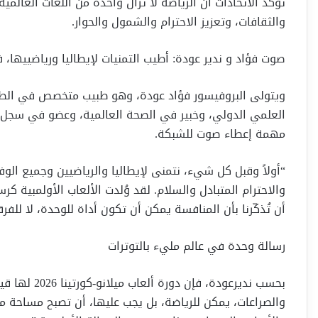
تؤكد الاتحادات أن الرياضة لا تزال واحدة من اللغات العالمي
والثقافات، وتعزيز الاحترام والشمول والحوار.
صوت فؤاد و ندير عودة: أطيب التمنيات لإيطاليا ورياضييها، ف
ويتولى البروفيسور فؤاد عودة، وهو طبيب متخصص في ال
مهمة إعطاء صوت للشبكة.
“أولاً وقبل كل شيء، نتمنى لإيطاليا والرياضيين وجميع الوفو
والاحترام المتبادل والسلام. لقد وُلدت الألعاب الأولمبية 
أن تُذكّرنا بأن المنافسة يمكن أن تكون أداة للوحدة، لا للفر
رسالة وحدة في عالم مليء بالتوترات
بحسب نديرعودة
والصراعات، يمكن للرياضة، بل يجب عليها، أن تصبح مساحة مح