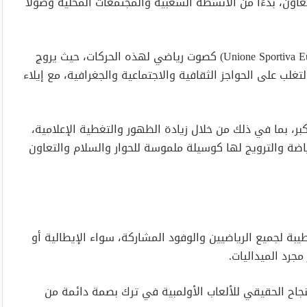
اون، بدءًا من الأنشطة الشعبية والمجتمعات المحلية وصولًا
يعمل الاتحاد الرياضي الأوروبي المتوسطي (Unione Sportiva Euromediterranea) كصوت رياضي لهذه الحركات، حيث يروج
لب على الحواجز الثقافية والاجتماعية والجغرافية، مع إيلاء
، من المقرر تكثيف أنشطة USEM بشكل أكبر، بما في ذلك من خلال زيادة الظهور والتغطية الإعلامية،
ط الضوء على الرياضة والترويج لها كوسيلة ملموسة للحوار والسلام والتعاون
طيبة لجميع الرياضيين والوفود المشاركة، سواء الإيطالية أو
لنجاح الحقيقي للألعاب الأولمبية في ترك بصمة دائمة من