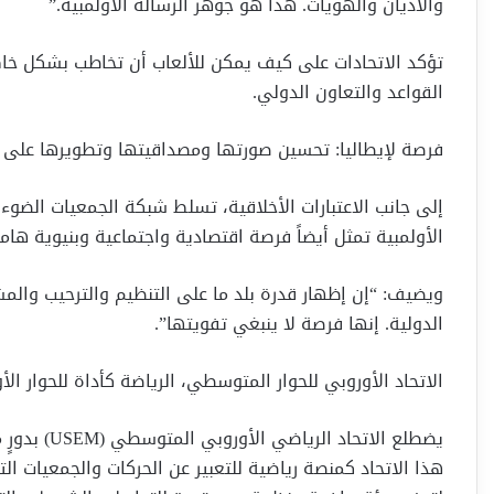
والأديان والهويات. هذا هو جوهر الرسالة الأولمبية.”
تؤكد الاتحادات على كيف يمكن للألعاب أن تخاطب بشكل خاص
القواعد والتعاون الدولي.
فرصة لإيطاليا: تحسين صورتها ومصداقيتها وتطويرها على 
إلى جانب الاعتبارات الأخلاقية، تسلط شبكة الجمعيات الضوء أ
الأولمبية تمثل أيضاً فرصة اقتصادية واجتماعية وبنيوية ها
ويضيف: “إن إظهار قدرة بلد ما على التنظيم والترحيب والم
الدولية. إنها فرصة لا ينبغي تفويتها”.
الاتحاد الأوروبي للحوار المتوسطي، الرياضة كأداة للحوار ا
يضطلع الاتح
هذا الاتحاد كمنصة رياضية للتعبير عن الحركات والجمعيات الت