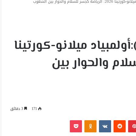
لأورومتوسطي(USEM):أولمبياد ميلانو-كورتينا
لسلام والحوار بين
171
3 دقائق
بينتيريست
Odnoklassniki
‫Pocket