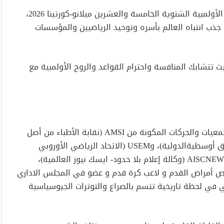
يُمهد حفل الافتتاح في ميلانو الطريق رسمياً لدورة الألعاب الأولمبية الشتوية الخامسة والعشرين ميلانو-كورتينا 2026،
جذب انتباه العالم بأسره وتوحيد الرياضيين والمؤسسات
 تتشابك المنافسة واحترام القواعد والروح الأولمبية مع
على هامش انطلاق دورة الألعاب الأولمبية، تتأمل شبكة الجمعيات والحركات المكونة من AMSI (نقابة الأطباء من أصل
أجنبي في إيطاليا)، وUMEM (الرابطة الطبية الأوروبية الشرق أوسطيةالدولية)، وUSEM (الاتحاد الرياضي الأوروبي
المتوسطي)، وCo-mai (جالية العالم العربي في إيطاليا)، وAISCNEWS (وكالة إعلام بلا حدود- ايسك نيوز العالمية)،
لدكتور ندير عودة متخصص أمراض القدم و لاعب كرة قدم و عضو في المجلس الاداري
ث الأولمبي في لحظة تاريخية تتسم بالصراع والتوترات الجيوسياسية