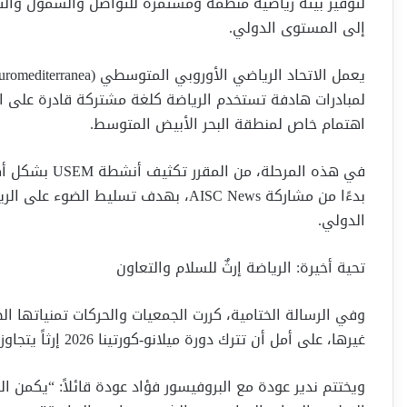
لتوفير بيئة رياضية منظمة ومستمرة للتواصل والشمول والتع
إلى المستوى الدولي.
لمبادرات هادفة تستخدم الرياضة كلغة مشتركة قادرة على التغ
اهتمام خاص لمنطقة البحر الأبيض المتوسط.
في هذه المرحلة
بدءًا من مشاركة AISC News، بهدف تسلي
الدولي.
تحية أخيرة: الرياضة إرثٌ للسلام والتعاون
وفي الرسالة الختامية، كررت الجمعيات والحركات تمنياتها ال
غيرها، على أمل أن تترك دورة ميلانو-كورتينا 2026 إرثاً يتجاوز مجرد الميداليات.
ويختتم ندير عودة مع البروفيسور فؤاد عودة قائلاً: “يكمن ا