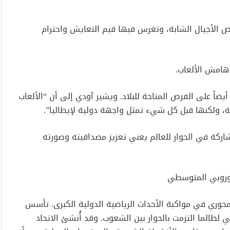
 الأجيال الشابة، وتغرس فيها قيم التعايش واحترام
هامش الألعاب.
يضاً على الفرص المتاحة للبلاد. ويشير آودي إلى أن “الألعاب
مة، ولكنها قبل كل شيء تمثل واجهة دولية لإيطاليا”.
شاركة في الحوار للعالم يعني تعزيز مصداقيته وصورته
لأوروبي المتوسطي
اد الرياضي الأوروبي المتوسطي (USEM) بدورٍ محوري في مواكبة الأحداث الرياضية الدولية الكبرى. تأسس
ي لطالما التزمت بالحوار بين الشعوب. وقد أُنشئ الاتحاد