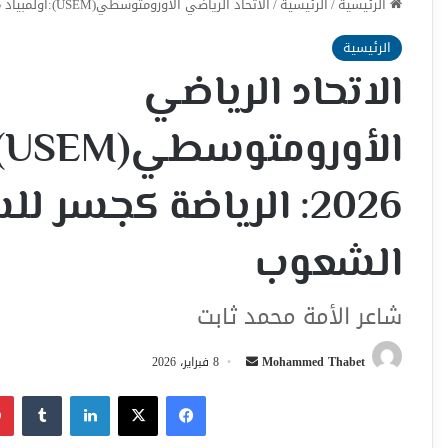
الرئيسية
/
الرئيسية
/
الاتحاد الرياضي الأورومتوسطي(USEM):أولمبياد ميلانو-كورتينا 2026: الرياضة كجسر للسلام والحوار بين الشعوب
الرئيسية
الاتحاد الرياضي
ا
2026: الرياضة كجسر ل
الشعوب
شاعر الأمة محمد ثابت
أرسل
Mohammed Thabet
8 فبراير، 2026
بريدا
فيسبوك
‫X
لينكدإن
إلكترونيا