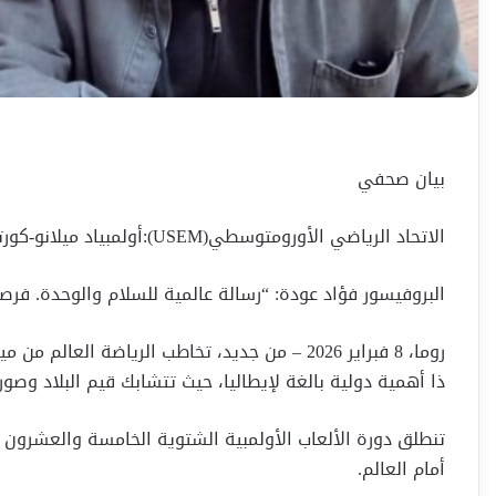
بيان صحفي
الاتحاد الرياضي الأورومتوسطي(USEM):أولمبياد ميلانو-كورتينا 2026: الرياضة كجسر للسلام والحوار بين الشعوب
البروفيسور فؤاد عودة: “رسالة عالمية للسلام والوحدة. فرصة
روما، 8 فبراير 2026 – من جديد، تخاطب الرياضة العا
ذا أهمية دولية بالغة لإيطاليا، حيث تتشابك قيم البلاد وصو
تنطلق دورة الألعاب الأولمبية الشتوية الخامسة والعشرون بح
أمام العالم.