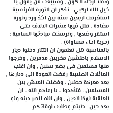
وتملأ ارجاء الكون , وسيبعث من يقول يا
خيل الله اركبي . نذكر ان الثورة الفرنسية
استغرقت اربعين سنة بين اخذ ورد وثورة
مضادة . قتل فيها عشرات الالاف حتى
استقر وضعها , وترسخت مبادئها السامية :
(حرية اخاء مساواة) .
بالمناسبة هل تعلمون ان التتار دخلوا ديار
الاسلام باطشين مخربين مدمرين , وخرجوا
منها مسلمين في بضع سنين , وان اغلب
العائلات الصليبية رفضت العودة الى ديارها ,
بعد معركة حطين ، وفضلت العيش بين
المسلمين . فتأكدوا ــ يا رعاكم الله ــ ان
العاقبة لهذا الدين , وان الله ناصر دينه ولو
بعد حين . طبتم وطابت اوقاتكم .