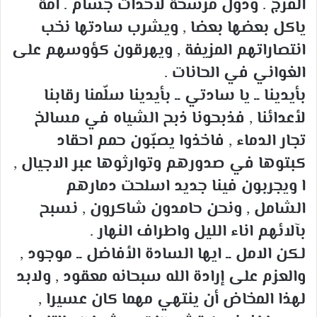
الفرج . ودول مرشحة لأحداث جسام . امة
ياكل بعضها بعضا , ويشرب سادتها نخب
انتصاراتهم المزيفة , ويهرقون كؤوسهم على
الغواني في الحانات .
بأيدينا ــ يا سادتي ــ بأيدينا سلّمنا رقابنا
لأعدائنا , فذبحونا ذبح الشياه في مسالخ
تجار الدماء , فاخذوا يصبّون حمم احقاد
كبتوها في صدورهم وتوارثوها عبر الاجيال ,
ا ويجربون فينا جديد اسلحت دمارهم
الشامل , ونحن حامدون شاكرون , نسبح
بآلائهم اناء الليل واطراف النهار .
لكن الامل ــ ايها السادة الأفاضل ــ موجود ,
والعزم على إرادة الله سبحانه معقود , ولابد
لهذا المخاض أن ينتهي مهما كان عسيرا ,