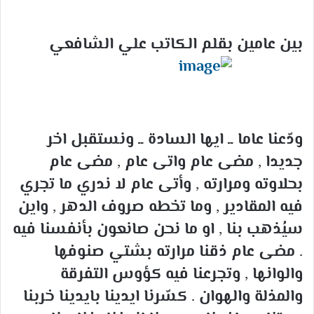
إلكترونيا
بين عامين بقلم الكاتب علي الشافعي
ودّعنا عاما ــ ايها السادة ــ ونستقبل اخر
جديدا , مضى عام واتى عام , مضى عام
بحلاوته ومرارته , وأتى عام لا ندري ما تجري
فيه المقادير , وما تخطه صروف الدهر , واين
سيُذهب بنا , او ما نحن صانعون بأنفسنا فيه
. مضى عام ذقنا مرارته بشتي صنوفها
والوانها , وتجرعنا فيه كؤوس التفرقة
والمذلة والهوان . كسّرنا ايدينا بايدينا خربنا