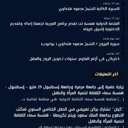
منذ 10 ساعات
السيرة الذاتية للشيخ محمود هنداوي
منذ 23 ساعة
المنصة الدولية همسة نت تقدم برنامج العربية تجمعنا إعداد وتقديم
الدكتورة إشرق كرونه
منذ يوم واحد
سورة البروج / الشيخ محمود هنداوي ( يوتيوب)
منذ يومين
ذكرياتي في أزهر العلوم: سنوات تكوين الروح والعقل
أخر التعليقات
زيارة علمية إلى جامعة مرمرة وجامعة إسطنبول 29 مايو – إسطنبول -
همسة سماء الثقافة لتنمية المرأة والطفل
[…] منظمة همسة سماء الثقافة الدولية: هي منظمة ثقافية ت...
"كيان" تشارك بركن تعريفي في الحفل الختامي السنوي لمكتب
التطوع بجامعة الملك سعود ويتم تكريمها - همسة سماء الثقافة
لتنمية المرأة والطفل
[…] التوكيلات العالمية للسيارات تعزز رعايتها لبطلة الر...