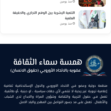
منذ يومين
التنمية البشرية بين الوهم التجاري والحقيقة
العلمية
منذ يومين
منظمة دولية وعضو في الاتحاد الاوروبي والدول الإسكندنافية ثقافية
إعلامية تربوية غير ربحية لا تنتمي لأي جهات سياسية ، او دينية ،أو طائفية.
تعمل في حقول التربية والثقافة وشؤون المراة والابداع لدى الشباب.
والأطفال . تعمل على مد جسور التواصل بين المهجر والبلد الاصل.