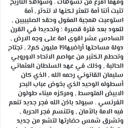
ومهما افرغ من تشوهات . وشواهد التاريخ
تثبت أننا أمة تتعثر لكنها لا تندثر , أمة
استوعبت همجية المغول وحقد الصليبيين ,
لتعود بعد فترة قصيرة ؛ وتحديدا في القرن
السادس عشر اقوى امة على وجه الارض ,
دولة مساحتها أراضيها19 مليون كم2 , تجتاح
وتحطم الكثير من عواصم الاتحاد الاوروبي
الحالية , وذلك في عهد السلطان العثماني
سليمان القانوني رحمه الله , الذي كان
أسطوله الوحيد الذي بخوض عباب البحر
الابيض المتوسط , ومركزه ميناء طولون
الفرنسي . سيولد باذن الله فجر جديد تنعم
فيه الامة بالأمان , وتتنسم فجر الحرية ,
وتشرق شمس حضارتها لتشع من جديد