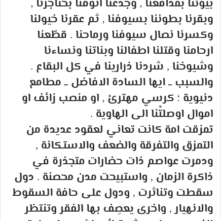
بيوتنا بمدافعنا , وجدعنا انوفنا بخناجرنا ,
وبقرنا بطوننا بسيوفنا , ثم عقرنا خيولنا
وكسرنا نصال سيوفنا ورماحنا . قطّعنا
ارحامنا وقتلنا اطفالنا وبناتنا ونساءنا
وشيوخنا , شردنا ذرارينا في كل البقاع .
والسبب ــ ايها السادة الافاضل ــ مطامع
دنيوية ؛ كرسي مهترئ , او منصب زائف او
اموال اوصلتْنا الى الهاوية .
تمزقت امة كانت تعاني لعقود عديدة من
التمزق والتفرقة والضعف والاستكانة ,
ودمرت عواصم ذات حضارات متجذرة في
ذاكرة الزمان , واستبيحت مدن محصنة . دول
سقطت وتناثرت , ودول على حافة السقوط
والانهيار , واخرى يعصِف بها الفقر وتنتظر