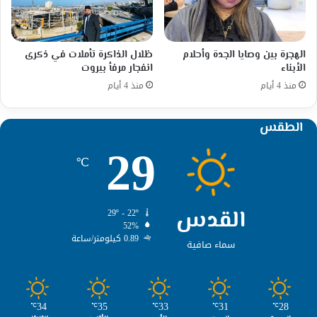
الهجرة بين وصايا الجدة وأحلام
ظلال الذاكرة تأملات في ذكرى
الأبناء
انفجار مرفأ بيروت
منذ 4 أيام
منذ 4 أيام
الطقس
29
℃
القدس
29º - 22º
52%
0.89 كيلومتر/ساعة
سماء صافية
34
35
33
31
28
℃
℃
℃
℃
℃