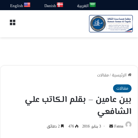
العربية
Danish
English
القائ
الرئيسية
/
مقالات
مقالات
بين عامين – بقلم الكاتب علي
الشافعي
أرسل
Fatma
3 يناير، 2016
476
2 دقائق
بريدا