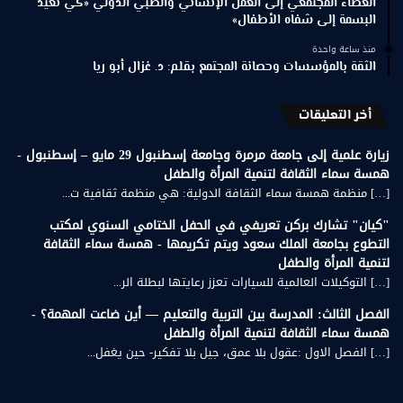
العطاء المجتمعي إلى العمل الإنساني والطبي الدولي «كي نعيد
البسمة إلى شفاه الأطفال»
منذ ساعة واحدة
الثقة بالمؤسسات وحصانة المجتمع بقلم: د. غزال أبو ريا
أخر التعليقات
زيارة علمية إلى جامعة مرمرة وجامعة إسطنبول 29 مايو – إسطنبول -
همسة سماء الثقافة لتنمية المرأة والطفل
[…] منظمة همسة سماء الثقافة الدولية: هي منظمة ثقافية ت...
"كيان" تشارك بركن تعريفي في الحفل الختامي السنوي لمكتب
التطوع بجامعة الملك سعود ويتم تكريمها - همسة سماء الثقافة
لتنمية المرأة والطفل
[…] التوكيلات العالمية للسيارات تعزز رعايتها لبطلة الر...
الفصل الثالث: المدرسة بين التربية والتعليم — أين ضاعت المهمة؟ -
همسة سماء الثقافة لتنمية المرأة والطفل
[…] الفصل الاول :عقول بلا عمق، جيل بلا تفكير- حين يغفل...