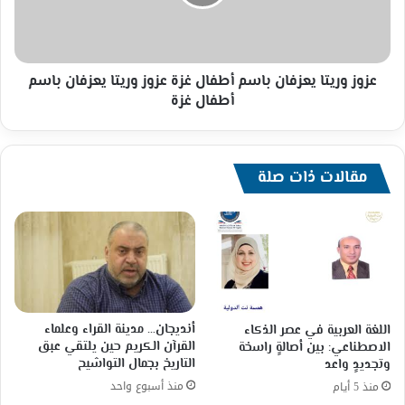
غزة
عزوز
وريتا
يعزفان
باسم
عزوز وريتا يعزفان باسم أطفال غزة عزوز وريتا يعزفان باسم
أطفال
أطفال غزة
غزة
مقالات ذات صلة
أنديجان… مدينة القراء وعلماء
اللغة العربية في عصر الذكاء
القرآن الكريم حين يلتقي عبق
الاصطناعي: بين أصالةٍ راسخة
التاريخ بجمال التواشيح
وتجديدٍ واعد
منذ أسبوع واحد
منذ 5 أيام