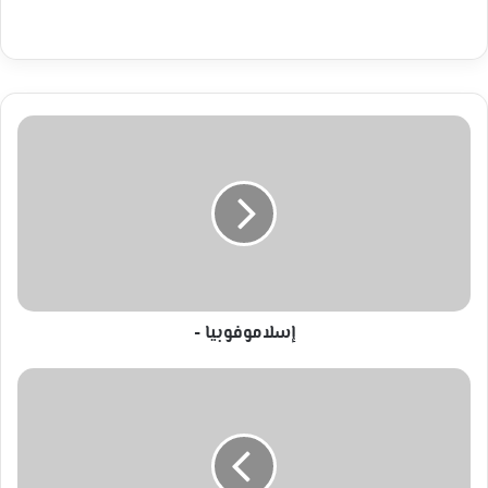
إسلاموفوبيا
-
إسلاموفوبيا -
عزوز
وريتا
يعزفان
باسم
أطفال