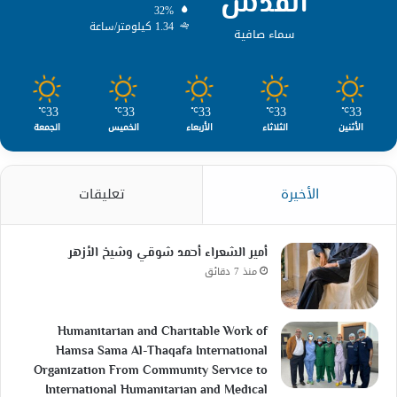
القدس
32%
1.34 كيلومتر/ساعة
سماء صافية
33
33
33
33
33
℃
℃
℃
℃
℃
الأثنين
الثلاثاء
الأربعاء
الخميس
الجمعة
الأخيرة
تعليقات
أمير الشعراء أحمد شوقي وشيخ الأزهر
منذ 7 دقائق
Humanitarian and Charitable Work of
Hamsa Sama Al-Thaqafa International
Organization From Community Service to
International Humanitarian and Medical