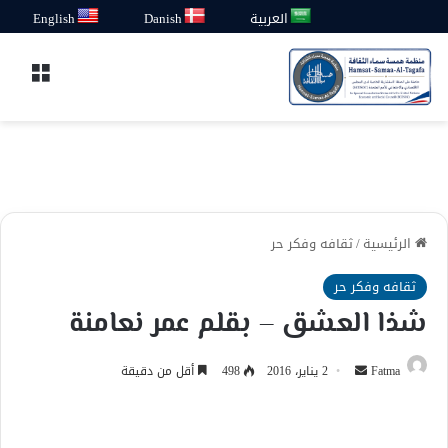
العربية
Danish
English
القائ
الرئيسية
/
ثقافه وفكر حر
ثقافه وفكر حر
شذا العشق – بقلم عمر نعامنة
أرسل
Fatma
2 يناير، 2016
498
أقل من دقيقة
بريدا
إلكترونيا