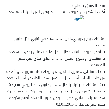
شذا العشق (نبطي)
أكتب الشعر من حروف الغزل…..حروفي لزين البرايا متعمده
عشقك دوم بعيوني..أمل………..تصفي قلبي مثل طيور
مغردة
يا أجمل حروف باقات وحلل…كل ما حلت على روحي..تسعده
يا مهجتي..ودموع المقل…………على خدّي مثل جمر
الموقدة
يا حلة سنيني ..عمري اكتمل…بوجودك بقايا شرور عني أبعده
من طيب البرايا..أنت المثل…. ومن سوء الخلايق..أنت المنجدة
صفا عشقك ما يقبل بالخلل……..وجنون حبك لروحي مصيدة
يا شايلة همومي مثل حمل الجمل……وجمرات دموعي..مبرِدة
شذا عبيرك.. لقلبي وصل…..ومن عيون الحساد أصبح مذوده
بقلم عمر نعامنه….02.01.2015