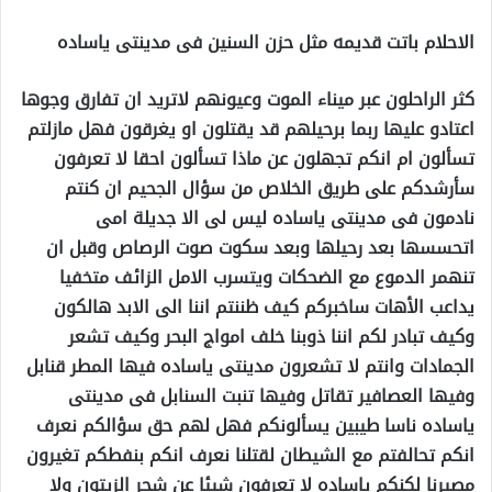
الاحلام باتت قديمه مثل حزن السنين فى مدينتى ياساده
كثر الراحلون عبر ميناء الموت وعيونهم لاتريد ان تفارق وجوها
اعتادو عليها ربما برحيلهم قد يقتلون او يغرقون فهل مازلتم
تسألون ام انكم تجهلون عن ماذا تسألون احقا لا تعرفون
سأرشدكم على طريق الخلاص من سؤال الجحيم ان كنتم
نادمون فى مدينتى ياساده ليس لى الا جديلة امى
اتحسسها بعد رحيلها وبعد سكوت صوت الرصاص وقبل ان
تنهمر الدموع مع الضحكات ويتسرب الامل الزائف متخفيا
يداعب الأهات ساخبركم كيف ظننتم اننا الى الابد هالكون
وكيف تبادر لكم اننا ذوبنا خلف امواج البحر وكيف تشعر
الجمادات وانتم لا تشعرون مدينتى ياساده فيها المطر قنابل
وفيها العصافير تقاتل وفيها تنبت السنابل فى مدينتى
ياساده ناسا طيبين يسألونكم فهل لهم حق سؤالكم نعرف
انكم تحالفتم مع الشيطان لقتلنا نعرف انكم بنفطكم تغيرون
مصيرنا لكنكم ياساده لا تعرفون شيئا عن شجر الزيتون ولا