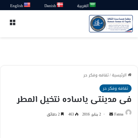
العربية
Danish
English
القائ
الرئيسية
/
ثقافه وفكر حر
ثقافه وفكر حر
فى مدينتى ياساده نتخيل المطر
أرسل
Fatma
2 يناير، 2016
463
2 دقائق
بريدا
إلكترونيا