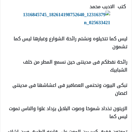
كتب الاديب محمد
ليس كما تتخيلوه ونشتم رائحة الشوارع وغبارها ليس كما
تشمون
رائحة نفطكم فى مدينتى حين نسمع المطر من خلف
الشبابيك
تبكى البيوت وتحتمى العصافير فى اعشاشها فى مدينتى
اغصان
الزيتون تذداد شموخا وصوت البلابل يزداد علوا والناس تموت
ليس كما
تموتون ففرق كبير بين الموت على قارعه الطريق وبين اشلاء