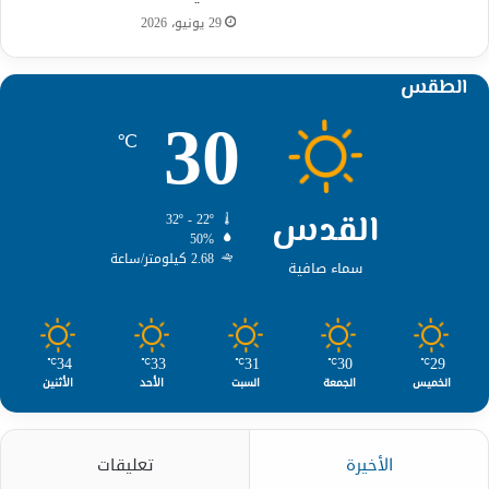
29 يونيو، 2026
الطقس
30
℃
القدس
32º - 22º
50%
2.68 كيلومتر/ساعة
سماء صافية
34
33
31
30
29
℃
℃
℃
℃
℃
الخميس
الجمعة
السبت
الأحد
الأثنين
الأخيرة
تعليقات