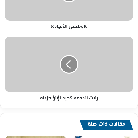
&وتلتقي الأعياد&
رايت
الدمعه
كحبه
لؤلؤ
حزينه
رايت الدمعه كحبه لؤلؤ حزينه
مقالات ذات صلة