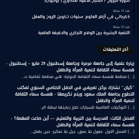
سورة البروج / الشيخ محمود هنداوي ( يوتيوب)
منذ 19 ساعة
ذكرياتي في أزهر العلوم: سنوات تكوين الروح والعقل
منذ 19 ساعة
التنمية البشرية بين الوهم التجاري والحقيقة العلمية
أخر التعليقات
زيارة علمية إلى جامعة مرمرة وجامعة إسطنبول 29 مايو – إسطنبول -
همسة سماء الثقافة لتنمية المرأة والطفل
[…] منظمة همسة سماء الثقافة الدولية: هي منظمة ثقافية ت...
"كيان" تشارك بركن تعريفي في الحفل الختامي السنوي لمكتب
التطوع بجامعة الملك سعود ويتم تكريمها - همسة سماء الثقافة
لتنمية المرأة والطفل
[…] التوكيلات العالمية للسيارات تعزز رعايتها لبطلة الر...
الفصل الثالث: المدرسة بين التربية والتعليم — أين ضاعت المهمة؟ -
همسة سماء الثقافة لتنمية المرأة والطفل
[…] الفصل الاول :عقول بلا عمق، جيل بلا تفكير- حين يغفل...