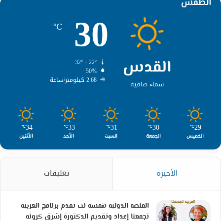
الطقس
30
℃
القدس
32º - 22º
50%
2.68 كيلومتر/ساعة
سماء صافية
34
33
31
30
29
℃
℃
℃
℃
℃
الخميس
الجمعة
السبت
الأحد
الأثنين
الأخيرة
تعليقات
المنصة الدولية همسة نت تقدم برنامج العربية
تجمعنا إعداد وتقديم الدكتورة إشرق كرونه