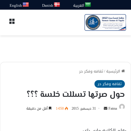
العربية
Danish
English
القائ
الرئيسية
/
ثقافه وفكر حر
ثقافه وفكر حر
حول صرتها تسللت خلسة ؟؟؟
أرسل
Fatma
31 ديسمبر، 2015
1٬050
أقل من دقيقة
بريدا
إلكترونيا
بقلم الكاتبه ماري راعي