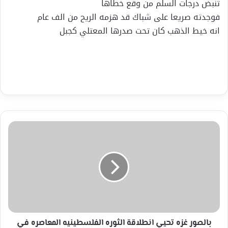
تنبض درجات السلم من وقع خطاها
فوجدته صريعا على شباك قد هزمه الريح من الف عام
انه خيط الذهب كان تحت صدرها المعتلي كجبل
بالصور
غزه
تحيي
انطلاقة
الثوره
الفلسطينيه
المعاصره
في
الفاتح
من
بالصور غزه تحيي انطلاقة الثوره الفلسطينيه المعاصره في