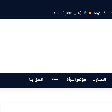
ةِ نِتْ الدَّوْلِيَّةِ
بَرْنَامَجُ: “العَرَبِيَّةُ تَجْمَعُنَا”
…
الأخبار
مؤتمر المرأة
اتصل بنا