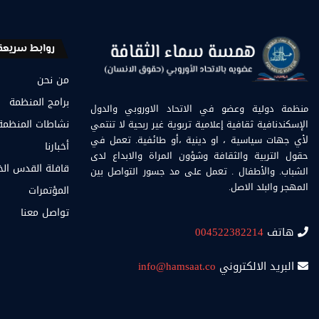
روابط سريعة
من نحن
برامج المنظمة
منظمة دولية وعضو في الاتحاد الاوروبي والدول
الإسكندنافية ثقافية إعلامية تربوية غير ربحية لا تنتمي
نشاطات المنظمة
لأي جهات سياسية ، او دينية ،أو طائفية. تعمل في
أخبارنا
حقول التربية والثقافة وشؤون المراة والابداع لدى
قافلة القدس ال
الشباب. والأطفال . تعمل على مد جسور التواصل بين
المهجر والبلد الاصل.
المؤتمرات
تواصل معنا
هاتف
004522382214
البريد الالكتروني
info@hamsaat.co