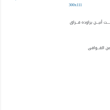
ـــــت أنيـــن يراوده فـــراق
 من القـــوافى