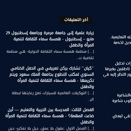
أخر التعليقات
زيارة علمية إلى جامعة مرمرة وجامعة إسطنبول 29
 التعليمية..
مايو – إسطنبول - همسة سماء الثقافة لتنمية
دين لخدمة
المرأة والطفل
[…] منظمة همسة سماء الثقافة الدولية: هي منظمة
ثقافية ت...
ات تحليل
"كيان" تشارك بركن تعريفي في الحفل الختامي
 ناطقين بغيرها
السنوي لمكتب التطوع بجامعة الملك سعود ويتم
 النظر إليه في
تكريمها - همسة سماء الثقافة لتنمية المرأة
والطفل
[…] التوكيلات العالمية للسيارات تعزز رعايتها لبطلة
الشاعرة
الر...
لوب شاعرة
الفصل الثالث: المدرسة بين التربية والتعليم — أين
ضاعت المهمة؟ - همسة سماء الثقافة لتنمية المرأة
لخفي لبعض
والطفل
[…] الفصل الاول :عقول بلا عمق، جيل بلا تفكير- حين