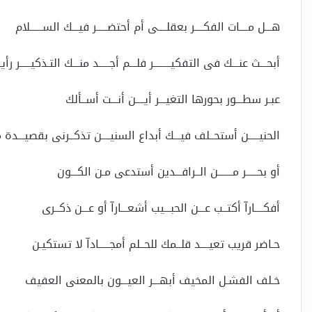
هـــل مــــات الفكــــر بعقلــــى أم أحتضـــــر فيـــك الســــــلام
أبحـــث عنـــك فى التفكيــــــــر فلـــم أجـــــد منـــك التـذكيـــــر رأي
عبـر سطـــور بحورها التغيـــر أيــــن أنـــت أســألك
الحنيـــــن أستحــلف فيـــك أبداع السنيــــن تذكــرنى بقصيـــدة
أو بحـــــر مـــــــن الــرافـــدين أستدعى مـن الكـــون
أفكــــاراّ أكتــب عـــن الحبـــيب أشعـــاراّ أو عـــن ذكــرى
حـاضر قريب تعيــــد قلــمك للحــلم أمجـــــاداّ لا تستكيـن
خـلف الفشـل المخيف أبهـــر العيـــون بالمعنى العفيف