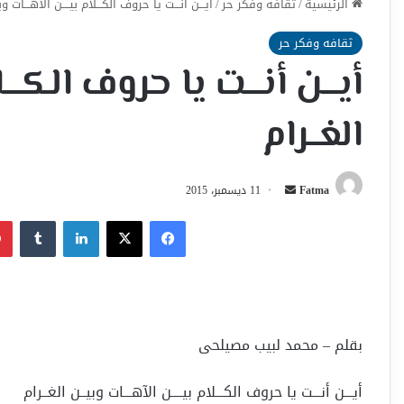
الرئيسية
/
ثقافه وفكر حر
/
أيـــن أنـــت يا حروف الكـــلام بيــــن الآهـــات وب
ثقافه وفكر حر
أيـــن أنـــت يا حروف الكـــل
الغــرام
أرسل
Fatma
11 ديسمبر، 2015
بريدا
فيسبوك
‫X
لينكدإن
إلكترونيا
بقلم – محمد لبيب مصيلحى
أيـــن أنـــت يا حروف الكـــلام بيــــن الآهـــات وبيــن الغــرام