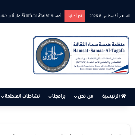
السبت, أغسطس 8 2026
أمسية ثقَافِيَّةٌ اسْتِثْنَائِيَّةٌ عَبْرَ أَثِيرِ هَمْسَ
آخر أخبارنا
الرئيسية
من نحن
برامجنا
نشاطات المنظمة