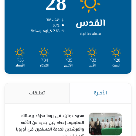
28
القدس
30º - 24º
65%
2.68 كيلومتر/ساعة
سماء صافية
35
34
35
33
28
℃
℃
℃
℃
℃
السبت
الأحد
الأثنين
الثلاثاء
الأربعاء
الأخيرة
تعليقات
معهد «بيان» في روما يعرّف برسالته
التعليمية.. إعداد جيل جديد من الأئمة
والمرشدين لخدمة المسلمين في أوروبا
منذ 5 ساعات