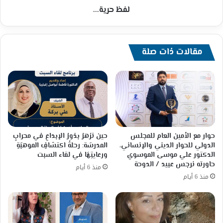
لفظ حرية...
مقالات ذات صلة
حوار مع الأمين العام للمجلس
حين تزهرُ بذورُ الإبداعِ في محرابِ
الدولي للحوار الديني والإنساني،
المدرسَة: رحلةُ اكتشافِ الموهبَةِ
الدكتور علي موسى الموسوي
ورعايتِهَا في لقاء السبت
حاورته نرجس عبيد / الدوحة
منذ 6 أيام
منذ 6 أيام