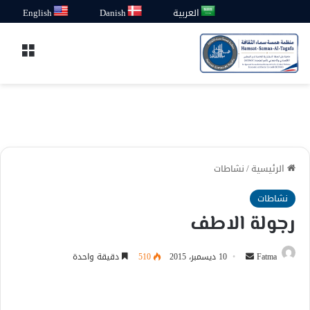
العربية
Danish
English
القائ
الرئيسية
/
نشاطات
نشاطات
رجولة الاطف
أرسل
Fatma
10 ديسمبر، 2015
510
دقيقة واحدة
بريدا
إلكترونيا