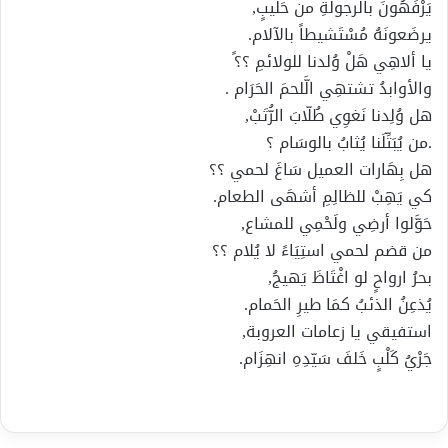
يَرْفَهُونَ بالرجولةِ من حَليبٍ,
يرضَعونَهُ مُسْتَشيطاً بالآلام.
يا ألاهِي هَلْ وُلدنا للولائمِ ؟؟ً
والأوابدُ تشتهِي الَّلحمَ الحَرَام .
هل وُلِدنا نَغوِي طُلّابَ الرُّتَبْ,
.من يُبَتِّلَنا يُثابُ بالوسَام ؟
هل بِهَارات العميل سَاغَ لحمي ؟؟
كي يَهِبْ للظالِمِ أشهَى الطعام.
حَوَّلوا أرضِي ولَحْمِي للمشاع,
من قضم لحمي استِيَاءً لا يُلام ؟؟
بحرُ ارواحٍ لو اغْتَاظَ يَهيجُ,
يُذعِنُ الذئبُ كمَا طيرِ الحَمام.
استفيقي يا زعامات العروبة,
جَرْيُ كَلْبٍ خَلفَ سَيّدِهِ انهِزَام.