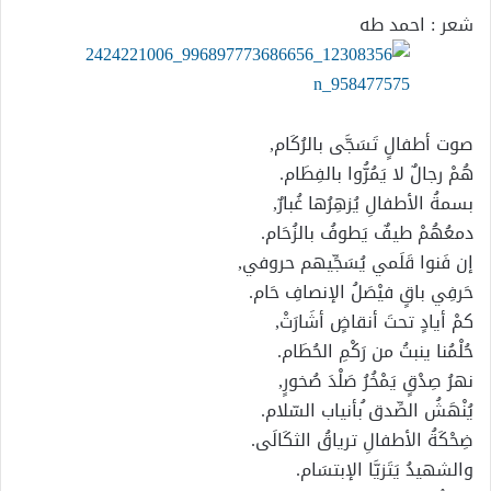
شعر : احمد طه
صوت أطفالٍ تَسَجَّى بالرُكَام,
هُمْ رجالٌ لا يَمُرُّوا بالفِطَام.
بسمةُ الأطفالِ يُزهِرُها غُبارٌ,
دمعُهُمْ طيفٌ يَطوفُ بالزُحَام.
إن فَنوا قَلَمي يُسَجِّيهم حروفي,
حَرفِي باقٍ فيْصَلُ الإنصافِ حَام.
كمْ أيادٍ تحتَ أنقاضٍ أشَارَتْ,
حُلْمُنا ينبتُ من رَكْمِ الحُطَام.
نهرُ صِدْقٍ يَمْخُرُ صَلْدَ صُخورٍ,
يُنْهَشُ الصِّدق ُبأنياب السّلام.
ضِحْكَةُ الأطفالِ ترياقُ الثكَالَى.
والشهيدُ يَتَزيَّا الإبتسَام.