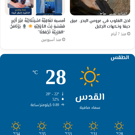
لحن القلوب في عروس البحر.. عبق
أمسية ثقَافِيَّةٌ اسْتِثْنَائِيَّةٌ عَبْرَ أَثِيرِ
حيفا ونكهات الجليل
هَمْسَةِ نِتْ الدَّوْلِيَّةِ
بَرْنَامَجُ:
“العَرَبِيَّةُ تَجْمَعُنَا”
منذ 7 أيام
منذ أسبوعين
الطقس
28
℃
القدس
28º - 22º
52%
0.89 كيلومتر/ساعة
سماء صافية
34
35
33
31
28
℃
℃
℃
℃
℃