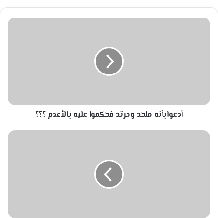
أدعوابأنه
ملحد
ومرتد
فحكموا
عليه
بالأعدم
؟؟؟
أدعوابأنه ملحد ومرتد فحكموا عليه بالأعدم ؟؟؟
لفظ
حرية...