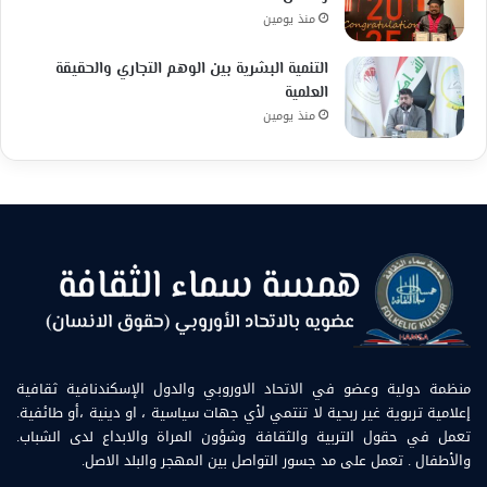
منذ يومين
التنمية البشرية بين الوهم التجاري والحقيقة
العلمية
منذ يومين
منظمة دولية وعضو في الاتحاد الاوروبي والدول الإسكندنافية ثقافية
إعلامية تربوية غير ربحية لا تنتمي لأي جهات سياسية ، او دينية ،أو طائفية.
تعمل في حقول التربية والثقافة وشؤون المراة والابداع لدى الشباب.
والأطفال . تعمل على مد جسور التواصل بين المهجر والبلد الاصل.