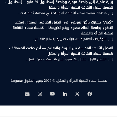
زيارة علمية إلى جامعة مرمرة وجامعة إسطنبول 29 مايو – إسطنبول -
همسة سماء الثقافة لتنمية المرأة والطفل
[…] منظمة همسة سماء الثقافة الدولية: هي منظمة ثقافية ت...
"كيان" تشارك بركن تعريفي في الحفل الختامي السنوي لمكتب
التطوع بجامعة الملك سعود ويتم تكريمها - همسة سماء الثقافة
لتنمية المرأة والطفل
[…] التوكيلات العالمية للسيارات تعزز رعايتها لبطلة الر...
الفصل الثالث: المدرسة بين التربية والتعليم — أين ضاعت المهمة؟ -
همسة سماء الثقافة لتنمية المرأة والطفل
[…] الفصل الاول :عقول بلا عمق، جيل بلا تفكير- حين يغفل...
همسة سماء لتنمية المرأة والطفل.
© 2026 جميع الحقوق محفوظة.
‫X
فيسبوك
لينكدإن
‫YouTube
انستقرام
بريد
همسة