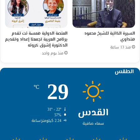
السيرة الذاتية للشيخ محمود
المنصة الدولية همسة نت تقدم
هنداوي
برنامج العربية تجمعنا إعداد وتقديم
الدكتورة إشرق كرونه
منذ 13 ساعة
منذ يوم واحد
الطقس
29
℃
القدس
31º - 22º
57%
2.24 كيلومتر/ساعة
سماء صافية