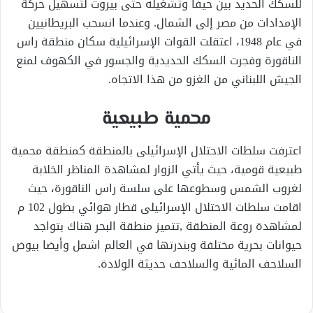
للسكك الحديد بين حيفا وتشغيله حتى بيروت لتسهيل حركة
الإمدادات من مصر إلى الشمال. وعندما انسحب البريطانيين
في عام 1948، اعتقلت القوات الإسرائيلية سكان منطقة راس
الناقورة وفجرت السكك الحديدية والجسور في الكهوف لمنع
الجيش اللبناني من الغزو من هذا الاتجاه.
محمية طبيعية
اعترفت سلطات الاحتلال الإسرائيلى بالمنطقة كمنطقة محمية
طبيعية قومية، حيث يأتي الزوار لمشاهدة المناظر الخلابة
لغروب الشمس وسطوعها على سلسة راس الناقورة، حيث
اقامت سلطات الاحتلال الإسرائيلى قطار هوائي بطول 102 م
لمشاهدة روعة المنطقة ,تتميز منطقة البحر هناك بتواجد
حيوانات بحرية مختلفة وبندرتها في العالم اشمل وأيضا بيوض
السلاحف المائية والسلاحف حديثة الولادة.