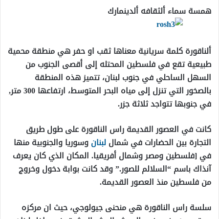
همسة سماء ألثقافه ألدينمارك
ألناقورة كلمة سريانية معناها ثقب او حفر هي منطقة محمية
طبيعية تقع في فلسطين المحتله إلى أقصى الجنوب من
السهل الساحلي في جنوب لبنان، تتميز هذه المنطقة
بالصخور التي تنزل إلى مياه البحر المتوسط، ارتفاعها 300 متر,
في جنوبها تتواجد ثلاثة جزر.
كانت في العصور القديمة راس الناقورة على طول طريق
التجارة بين الحضارات في شمال
لبنان
وسوريا والجنوبية منها
في [فلسطين ومصر وشمال أفريقيا. المكان الذي كان يعرف
آنذاك باسم “السلالم للصور.” وقد كانت بوابة دخول وخروج
من فلسطين منذ العصور القديمة.
سلسة راس الناقورة هي منحنى جيولوجي، حيث ان مركزه