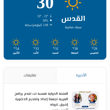
30
القدس
32º - 22º
50%
2.68 كيلومتر/ساعة
سماء صافية
34
33
31
30
29
℃
℃
℃
℃
℃
الخميس
الجمعة
السبت
الأحد
الأثنين
الأخيرة
تعليقات
المنصة الدولية همسة نت تقدم برنامج
العربية تجمعنا إعداد وتقديم الدكتورة
إشرق كرونه
منذ ساعتين