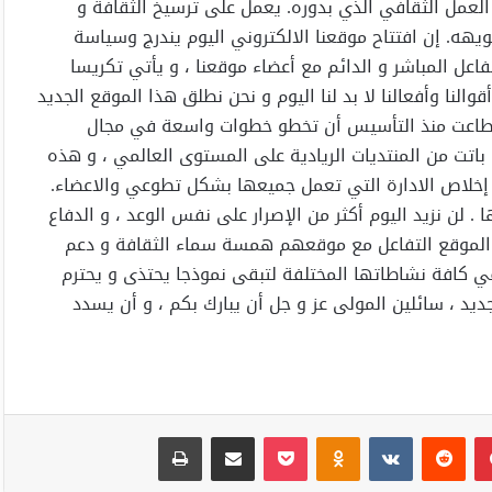
لعمل الثقافي الذي بدوره. يعمل على ترسيخ الثقافة و
ويهه. إن افتتاح موقعنا الالكتروني اليوم يندرج وسياسة
تفاعل المباشر و الدائم مع أعضاء موقعنا ، و يأتي تكريسا
النا وأفعالنا لا بد لنا اليوم و نحن نطلق هذا الموقع الجديد
ي استطاعت منذ التأسيس أن تخطو خطوات واسعة في مجال
اتت من المنتديات الريادية على المستوى العالمي ، و هذه
و إخلاص الادارة التي تعمل جميعها بشكل تطوعي والاعضاء.
 . لن نزيد اليوم أكثر من الإصرار على نفس الوعد ، و الدفاع
عضاء الموقع التفاعل مع موقعهم همسة سماء الثقافة و دعم
ي كافة نشاطاتها المختلفة لتبقى نموذجا يحتذى و يحترم
جديد ، سائلين المولى عز و جل أن يبارك بكم ، و أن يسدد
بينتيريست
Odnoklassniki
‫Pocket
مشاركة عبر البريد
طباعة