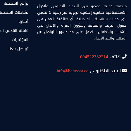
برامج المنظمة
منظمة دولية وعضو في الاتحاد الاوروبي والدول
الإسكندنافية ثقافية إعلامية تربوية غير ربحية لا تنتمي
نشاطات المنظمة
لأي جهات سياسية ، او دينية ،أو طائفية. تعمل في
أخبارنا
حقول التربية والثقافة وشؤون المراة والابداع لدى
قافلة القدس ال
الشباب. والأطفال . تعمل على مد جسور التواصل بين
المهجر والبلد الاصل.
المؤتمرات
تواصل معنا
هاتف
004522382214
البريد الالكتروني
info@hamsaat.co