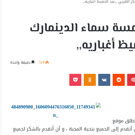
لعربي ,,عبد ألحفيظ أغباريه,,
ة سماء الدينمارك
ظ أغباريه,,
524
دقيقة واحدة
بينتيريست
Odnoklassniki
‫Pocket
نطلق موقع
تقدم إلى الجميع بتحية المحبة ، و أن أتقدم بالشكر لجميع