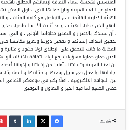
المنتسبين لهمسة سماء الثقافة لإيمانهم المطلق بأهمية ا
الدفاع عن اللغة العربية وبارز جمالها الذي يحاول البعض تش
الهيئة الادارية القائمة على التواصل مع كافة الفئات ، و ال
للنهج الذي خطته الهيئة ، و قد أثبتت الأيام الماضية صدق أقو
، أن نستذكر بالاعتزاز و التقدير خطواتنا الأولى ، و الت
تحقيق أهداف إنشائها و تفعيل دورها وتعزيز مكانتها حتى ب
المكانة ما كانت لتتحقق على الإطلاق لولا جهود و مثابرة 
الذين حملو حملوا مسؤولية رفع لواء الثفاقة باختلاف أنواعها
عن لغتنا العربية وثقافتنا ، آملين من إخواتنا و إخواننا أ
نجاحاتها والعمل في سبيل رفعتها و مكانتها و المشاركة ف
بين المواقع الالكترونية . اهلًا بكم في موقعكم الثقافي ال
خطى الجميع لما فيه الخير و التعاون و التوفيق.
فيسبوك
‫X
لينكدإن
شاركها