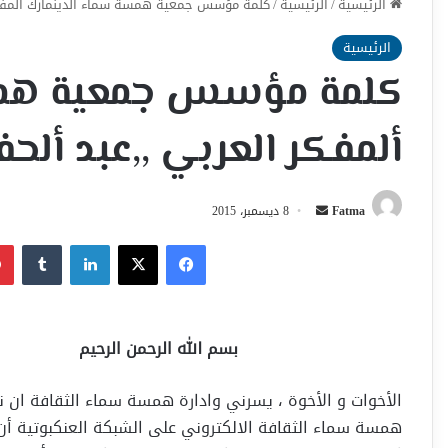
الرئيسية
/
الرئيسية
/
كلمة مؤسس جمعية همسة سماء الدينمارك ألمفكر ا
الرئيسية
كلمة مؤسس جمعية همس
ألمفكر العربي ,,عبد ألحفي
أرسل
Fatma
8 ديسمبر، 2015
بريدا
فيسبوك
‫X
لينكدإن
إلكترونيا
بسم الله الرحمن الرحيم
الأخوات و الأخوة ، يسرني وادارة همسة سماء الثقافة ان 
همسة سماء الثقافة الالكتروني على الشبكة العنكبوتية أن أ