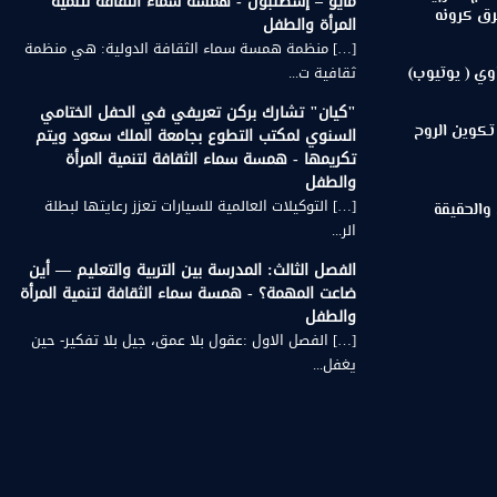
مايو – إسطنبول - همسة سماء الثقافة لتنمية
رق كرونه
المرأة والطفل
[…] منظمة همسة سماء الثقافة الدولية: هي منظمة
ثقافية ت...
وي ( يوتيوب)
"كيان" تشارك بركن تعريفي في الحفل الختامي
تكوين الروح
السنوي لمكتب التطوع بجامعة الملك سعود ويتم
تكريمها - همسة سماء الثقافة لتنمية المرأة
والطفل
[…] التوكيلات العالمية للسيارات تعزز رعايتها لبطلة
 والحقيقة
الر...
الفصل الثالث: المدرسة بين التربية والتعليم — أين
ضاعت المهمة؟ - همسة سماء الثقافة لتنمية المرأة
والطفل
[…] الفصل الاول :عقول بلا عمق، جيل بلا تفكير- حين
يغفل...