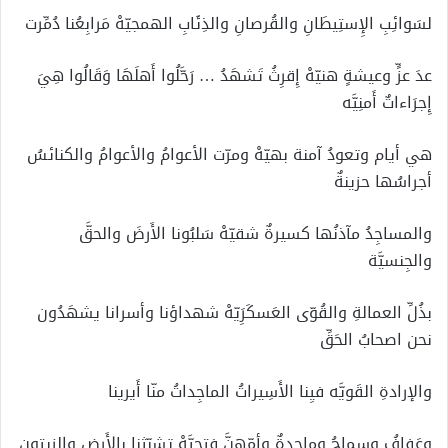
لسَوائِبِ الإِستِيطَانِ والقُرصانِ والذِئَابِ الهمجيّهْ مَرابِعُنا دُمِّرت
عدَ عزٍّ وعيشةٍ هنيّهْ إِقرِثُ تَشهَدُ … رَحَّلُوا أَهلَهَا وَقَالُوا هِيَ
إِجرَاءاتٌ أَمنِيَّه
هي أيام وتعودُ آمنة بهيّهْ ومرّت الأعوامُ والأعوامُ والكنائسُ
أجراسُها حزينةٌ
والمساجِدُ مآذنُها كسيرةٌ شقيّهْ سَلبُونا الأَرضَ والحقَّ
والجِنسيَّة
بذُلِّ العمالةِ والقُوّى العَسكَرَِيّهْ شهداؤنا وأسرانا يشهَدُون
نحن اصحابُ الحَقِّ
والإرادةِ القَويَّه فيِنا الأَسِيراتُ الماجِداتُ منّا أَيرينا
وعَفافُ وسماحُ وماجدةٌ وأمّهنَّ فتحيَّهْ تشبّثنا بالأَرضِ والزيتونِ