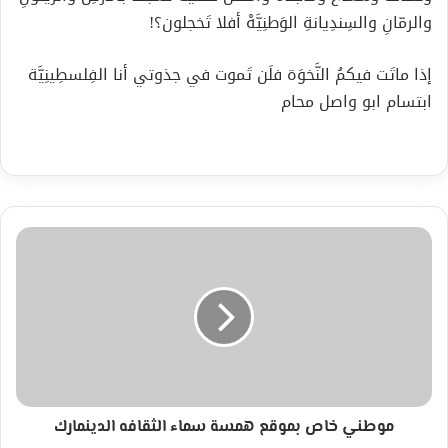
والرمّانِ والسِندِيانةِ الوَطنِيَّهْ أفلا تَخجلون؟!
إذا ماتَت فيكمُ النَّخوَة فلَن تَموت في جذوتي أنا الفِلسطِينِيَّة
ابتسام ابو واصل محام
موطني
خاص
بموقع
همسة
سماء
الثقافه
الدينمارك
موطني خاص بموقع همسة سماء الثقافه الدينمارك