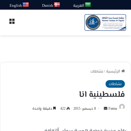
العربية
Danish
English
القائ
الرئيسية
/
نشاطات
نشاطات
فلسطينية انا
أرسل
Fatma
8 ديسمبر، 2015
422
دقيقة واحدة
بريدا
إلكترونيا
بقلم مديرة جمعية همسة سماء ألثقافه