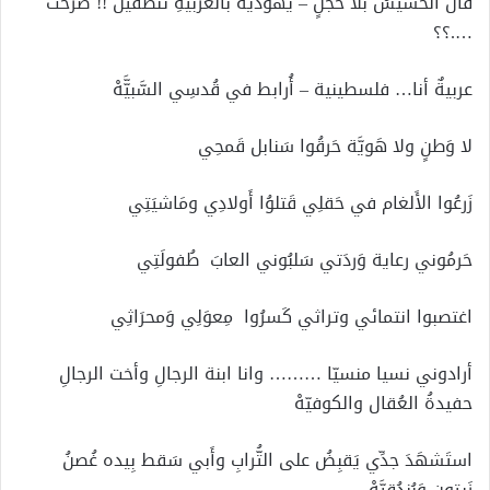
قال الخسيسُ بلا خجلٍ – يهوديةٌ بالعَربيةِ تنطقين !! صَرختُ
….؟؟
عربيةٌ أنا… فلسطينية – أُرابط في قُدسِي السَّبيَّّهْ
لا وَطنٍ ولا هَويَّة حَرقُوا سَنابل قَمحِي
زَرعُوا الأَلغام في حَقلِي قَتلوُا أَولادِي ومَاشيَتِي
حَرمُوني رعاية وَردَتي سَلبُوني العابَ طُفولَتِي
اغتصبوا انتمائي وتراثي كَسرُوا مِعوَلِي وَمحرَاثِي
أرادوني نسيا منسيّا ……… وانا ابنة الرجالِ وأخت الرجالِ
حفيدةُ العُقال والكوفيّهْ
استَشهَدَ جدِّي يَقبِضُ على التُّرابِ وأَبي سَقط بِيده غُصنُ
زَيتونٍ وَبُندُقِيَّهْ