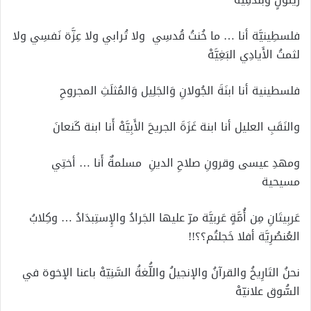
فلسطِينيَّة أنا … ما خُنتُ قُدسِي ولا تُرابي ولا عِزَّة نَفسِي ولا
لثمتُ الأَيادِي البَغِيَّهْ
فلسطينية أنا ابنَةَ الجُولانِ وَالجَلِيل وَالمُثلَثِ المجروحِ
والنَقَبِ العليل أنا ابنة غَزَةَ الجريحَ الأَبِيَّهْ أَنا ابنة كَنعانَ
ومهدِ عيسى وقرونِ صلاحِ الدينِ مسلمةٌ أَنا … أختِي
مسيحية
عَربِيتَانِ مِن أُمَّةٍ عَربيَّة مرّ عليها الجَرادُ والإِستِبدَادُ … وكِلابُ
العُنصُرِيَّة أفلا خَجلتُم؟؟!!
نحنُ التَارِيخُ والقرآنُ والإنجيلُ واللُّغةُ السَّنِيّهْ باعنا الإخوة في
السُّوق علانيّهْ