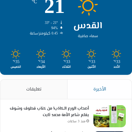
21
℃
القدس
33º - 21º
94%
0.45 كيلومتر/ساعة
سماء صافية
35
34
33
33
33
℃
℃
℃
℃
℃
الأحد
الأثنين
الثلاثاء
الأربعاء
الخميس
الأخيرة
تعليقات
أصحاب الورع الكاذب! من كتاب قطوف وشوف
بقلم شاعر الأمة محمد ثابت
منذ 3 ساعات