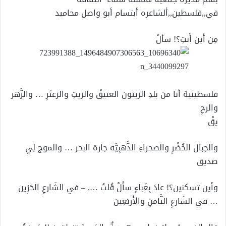
في,,فلسطين,,ألشاعره أبتسام أبو واصل محاميد
مِن أَين أَنتِ؟! سألْ
فلسطينية أنا من بلدِ الزيتون العتيقْ والزيتِ والزعتَرِ … والزَّهر
والرحِ
يقْ
والجبال الخُضْرِ والصحراءِ الذَّهبِيَّة جارة البحر … والموج لِي
صديق
وأين تسكنين؟! عادَ بِغَباءٍ سأَلْ قُلتُ …. – في الشَارعِ الحَزِين
… في الشَارعِ الثَّامنِ والأَربَعِين