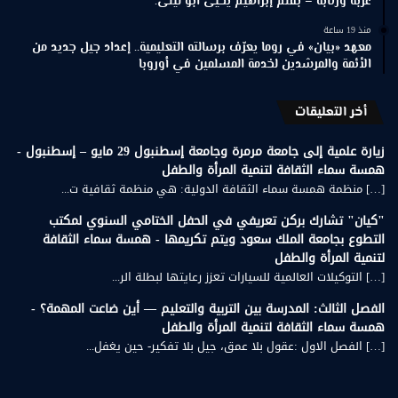
غربة ورتابة – بقلم إبراهيم يحيى ابو ليلى.
منذ 19 ساعة
معهد «بيان» في روما يعرّف برسالته التعليمية.. إعداد جيل جديد من
الأئمة والمرشدين لخدمة المسلمين في أوروبا
أخر التعليقات
زيارة علمية إلى جامعة مرمرة وجامعة إسطنبول 29 مايو – إسطنبول -
همسة سماء الثقافة لتنمية المرأة والطفل
[…] منظمة همسة سماء الثقافة الدولية: هي منظمة ثقافية ت...
"كيان" تشارك بركن تعريفي في الحفل الختامي السنوي لمكتب
التطوع بجامعة الملك سعود ويتم تكريمها - همسة سماء الثقافة
لتنمية المرأة والطفل
[…] التوكيلات العالمية للسيارات تعزز رعايتها لبطلة الر...
الفصل الثالث: المدرسة بين التربية والتعليم — أين ضاعت المهمة؟ -
همسة سماء الثقافة لتنمية المرأة والطفل
[…] الفصل الاول :عقول بلا عمق، جيل بلا تفكير- حين يغفل...