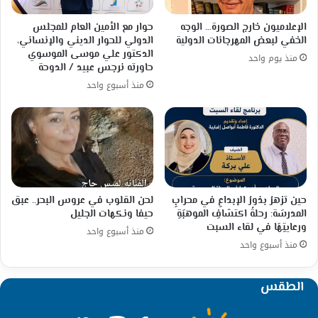
الإعلاميون خارج الصورة… الوجه
حوار مع الأمين العام للمجلس
الخفي لبعض المهرجانات الدولية
الدولي للحوار الديني والإنساني،
الدكتور علي موسى الموسوي
منذ يوم واحد
حاورته نرجس عبيد / الدوحة
منذ أسبوع واحد
حين تزهرُ بذورُ الإبداعِ في محرابِ
لحن القلوب في عروس البحر.. عبق
المدرسَة: رحلةُ اكتشافِ الموهبَةِ
حيفا ونكهات الجليل
ورعايتِهَا في لقاء السبت
منذ أسبوع واحد
منذ أسبوع واحد
الطقس