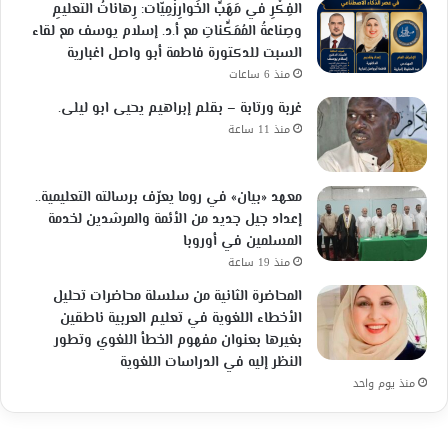
الفِكْرِ في مَهَبِّ الخَوارِزْمِيّات: رِهاناتُ التعليمِ
وصِناعةُ المُمَكِّناتِ مع أ.د. إسلام يوسف مع لقاء
السبت للدكتورة فاطمة أبو واصل اغبارية
منذ 6 ساعات
غربة ورتابة – بقلم إبراهيم يحيى ابو ليلى.
منذ 11 ساعة
معهد «بيان» في روما يعرّف برسالته التعليمية..
إعداد جيل جديد من الأئمة والمرشدين لخدمة
المسلمين في أوروبا
منذ 19 ساعة
المحاضرة الثانية من سلسلة محاضرات تحليل
الأخطاء اللغوية في تعليم العربية ناطقين
بغيرها بعنوان مفهوم الخطأ اللغوي وتطور
النظر إليه في الدراسات اللغوية
منذ يوم واحد