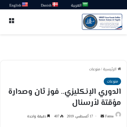
العربية
Danish
English
القائ
الرئيسية
/
منوعات
منوعات
الدوري الإنكليزي.. فوز ثان وصدارة
مؤقتة لأرسنال
أرسل
Fatma
17 أغسطس، 2019
407
دقيقة واحدة
بريدا