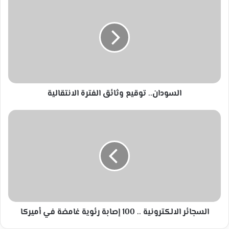
توقيع
وثائق
الفترة
الانتقالية
السودان.. توقيع وثائق الفترة الانتقالية
السجائر
الالكترونية
..
100
إصابة
رئوية
غامضة
في
أميركا
السجائر الالكترونية .. 100 إصابة رئوية غامضة في أميركا