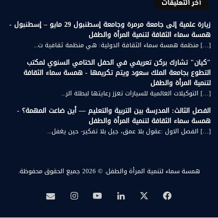
أخر التعليقات
زيارة علمية إلى جامعة مرمرة وجامعة إسطنبول 29 مايو – إسطنبول -
همسة سماء الثقافة لتنمية المرأة والطفل
[…] منظمة همسة سماء الثقافة الدولية: هي منظمة ثقافية ت...
"كيان" تشارك بركن تعريفي في الحفل الختامي السنوي لمكتب
التطوع بجامعة الملك سعود ويتم تكريمها - همسة سماء الثقافة
لتنمية المرأة والطفل
[…] التوكيلات العالمية للسيارات تعزز رعايتها لبطلة الر...
الفصل الثالث: المدرسة بين التربية والتعليم — أين ضاعت المهمة؟ -
همسة سماء الثقافة لتنمية المرأة والطفل
[…] الفصل الاول :عقول بلا عمق، جيل بلا تفكير- حين يغفل...
همسة سماء لتنمية المرأة والطفل.
© 2026 جميع الحقوق محفوظة.
‫X
فيسبوك
لينكدإن
‫YouTube
انستقرام
بريد