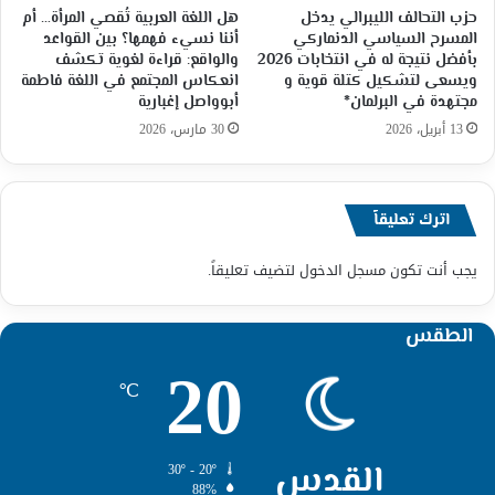
حزب التحالف الليبرالي يدخل
هل اللغة العربية تُقصي المرأة… أم
المسرح السياسي الدنماركي
أننا نسيء فهمها؟ بين القواعد
بأفضل نتيجة له في انتخابات 2026
والواقع: قراءة لغوية تكشف
ويسعى لتشكيل كتلة قوية و
انعكاس المجتمع في اللغة فاطمة
مجتهدة في البرلمان*
أبوواصل إغبارية
13 أبريل، 2026
30 مارس، 2026
اترك تعليقاً
يجب أنت تكون
مسجل الدخول
لتضيف تعليقاً.
الطقس
20
℃
القدس
30º - 20º
88%