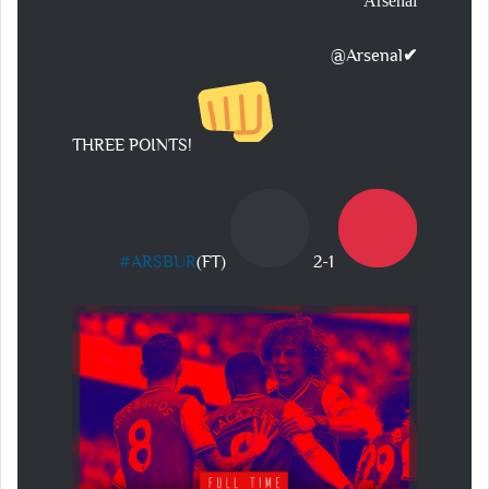
Arsenal
@Arsenal
✔
THREE POINTS!
#
ARSBUR
(FT)
2-1