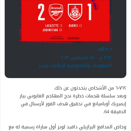
١٧٫٦ ألف
٤:٢٢ م – ١٧ أغسطس ٢٠١٩
المعلومات والخصوصية لإعلانات تويتر
٦٬٧٦٢ من الأشخاص يتحدثون عن ذلك
وبعد سلسلة هجمات خطرة نجح المهاجم الغابوني بيار
إيميريك أوباميانغ في تحقيق هدف الفوز لأرسنال في
الدقيقة 64.
وخاض المدافع البرازيلي دافيد لويز أول مباراة رسمية له مع