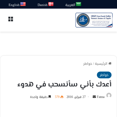
العربية
Danish
English
القائ
الرئيسية
/
خواطر
خواطر
أعدك بأني سأنسحب في هدوء
أرسل
Fatma
27 فبراير، 2016
579
دقيقة واحدة
بريدا
إلكترونيا