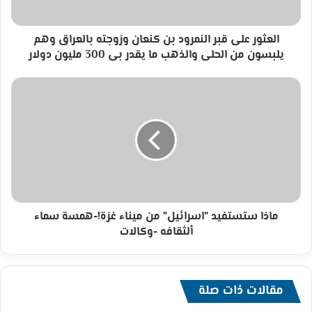
بالعراق
وهم
يلبسون
العثور على قبر النمرود بن كنعان وزوجته بالعراق وهم
من
يلبسون من الحلى والذهب ما يقدر بى 300 مليون دولار
الحلى
والذهب
ماذا
ما
ستستفيد
يقدر
"اسرائيل"
بى
من
300
ميناء
مليون
غزة!-
دولار
همسة
سماء
ألثقافه
-وكالات
ماذا ستستفيد "اسرائيل" من ميناء غزة!-همسة سماء
ألثقافه -وكالات
مقالات ذات صلة