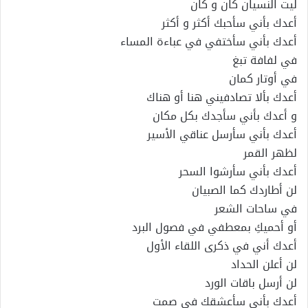
ليت النسيان كان و كان
أعدك بأني سأحبك أكثر و أكثر
أعدك بأني سأختفي في عباءة المساء
في لفافة تبغ
في أوتار كمان
أعدك بألا تصادفيني هنا أو هناك
و أعدك بأني سأجدك بكل مكان
أعدك بأني سأرسل عناقي الأسير
لظهر القمر
أعدك بأني سأرشوا السحر
لن أطاردك كما الصبيان
في ساحات الشعر
أو أحميكِ بمعطفي في فصول البرد
أعدك أني في ذكرى اللقاء الأول
لن أعلن الحداد
لن أرسل باقات الورد
أعدك بأني سأعشقك في صمت