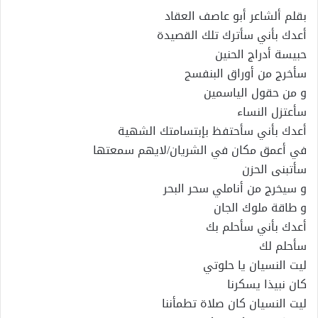
بقلم ألشاعر أبو عاصف العقاد
أعدك بأني سأترك تلك القصيدة
حبيسة أدراج الحنين
سأخرج من أوراق البنفسج
و من حقول الياسمين
سأعتزل النساء
أعدك بأني سأحتفظ بإبتسامتك الشهية
في أعمق مكان في الشريان/لايهم سمعتها
سأتبنى الحزن
و سيخرج من أناملي سحر البحر
و طاقة ملوك الجان
أعدك بأني سأحلم بك
سأحلم لك
ليت النسيان يا حلوتي
كان نبيذا يسكرنا
ليت النسيان كان صلاة تطمأننا