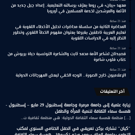
معهد «بيان» في روما يعرّف برسالته التعليمية.. إعداد جيل جديد من
الأئمة والمرشدين لخدمة المسلمين في أوروبا
منذ 21 ساعة
المحاضرة الثانية من سلسلة محاضرات تحليل الأخطاء اللغوية في
تعليم العربية ناطقين بغيرها بعنوان مفهوم الخطأ اللغوي وتطور
النظر إليه في الدراسات اللغوية
منذ 21 ساعة
قصيدتان لشاعر الأمة محمد ثابت والشاعرة التونسية حياة بربوش من
كتاب قلوب شاعرة
منذ 21 ساعة
الإعلاميون خارج الصورة… الوجه الخفي لبعض المهرجانات الدولية
أخر التعليقات
زيارة علمية إلى جامعة مرمرة وجامعة إسطنبول 29 مايو – إسطنبول -
همسة سماء الثقافة لتنمية المرأة والطفل
[…] منظمة همسة سماء الثقافة الدولية: هي منظمة ثقافية ت...
"كيان" تشارك بركن تعريفي في الحفل الختامي السنوي لمكتب
التطوع بجامعة الملك سعود ويتم تكريمها - همسة سماء الثقافة