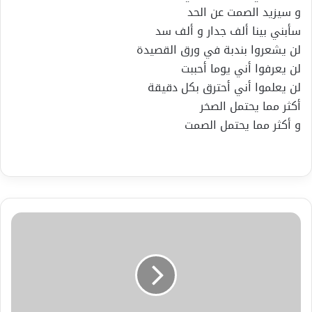
و سيزيد الصمت عن الحد
سأبني بينا ألف جدار و ألف سد
لن يشعروا بندبة في ورق القصيدة
لن يعرفوا أني يوما أحببت
لن يعلموا أني أحترق بكل دقيقة
أكثر مما يحتمل الصخر
و أكثر مما يحتمل الصمت
العثور
على
قبر
النمرود
بن
كنعان
وزوجته