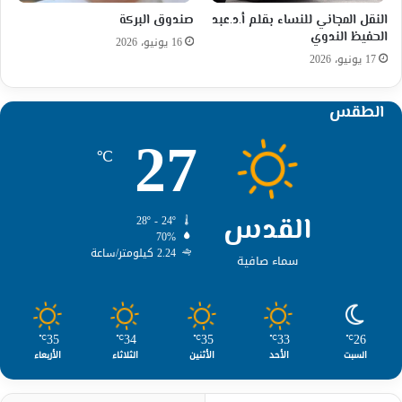
النقل المجاني للنساء بقلم أ.د.عبد
صندوق البركة
الحفيظ الندوي
16 يونيو، 2026
17 يونيو، 2026
الطقس
27
℃
القدس
28º - 24º
70%
2.24 كيلومتر/ساعة
سماء صافية
35
34
35
33
26
℃
℃
℃
℃
℃
السبت
الأحد
الأثنين
الثلاثاء
الأربعاء