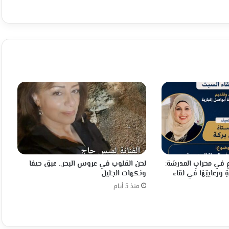
عِ في محرابِ المدرسَة:
لحن القلوب في عروس البحر.. عبق حيفا
ِ ورعايتِهَا في لقاء
ونكهات الجليل
منذ 5 أيام