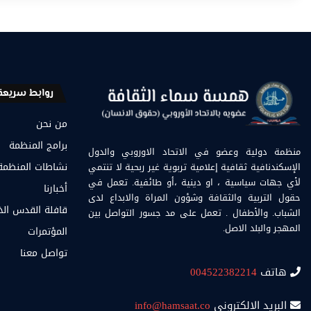
روابط سريعة
من نحن
برامج المنظمة
منظمة دولية وعضو في الاتحاد الاوروبي والدول
الإسكندنافية ثقافية إعلامية تربوية غير ربحية لا تنتمي
نشاطات المنظمة
لأي جهات سياسية ، او دينية ،أو طائفية. تعمل في
أخبارنا
حقول التربية والثقافة وشؤون المراة والابداع لدى
قافلة القدس ال
الشباب. والأطفال . تعمل على مد جسور التواصل بين
المهجر والبلد الاصل.
المؤتمرات
تواصل معنا
هاتف
004522382214
البريد الالكتروني
info@hamsaat.co