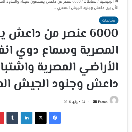
الرئيسية
/
نشاطات
/
6000 عنصر من داعش يقتحمون سيناء والحدود ا
الأن بين داعش وجنود الجيش المصري ..
نشاطات
6000 عنصر من داعش 
المصرية وسماع دوي انف
الأراضي المصرية واشتباك
داعش وجنود الجيش الم
أرسل
Fatma
24 فبراير، 2016
بريدا
فيسبوك
‫X
لينكدإن
إلكترونيا