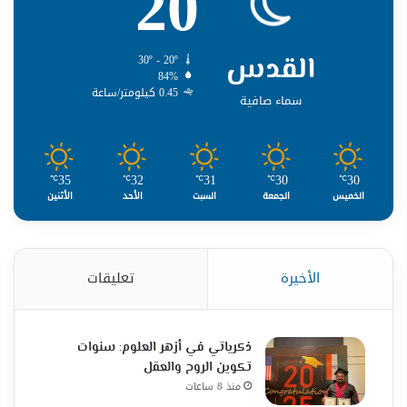
20
القدس
30º - 20º
84%
0.45 كيلومتر/ساعة
سماء صافية
35
32
31
30
30
℃
℃
℃
℃
℃
الخميس
الجمعة
السبت
الأحد
الأثنين
الأخيرة
تعليقات
ذكرياتي في أزهر العلوم: سنوات
تكوين الروح والعقل
منذ 8 ساعات