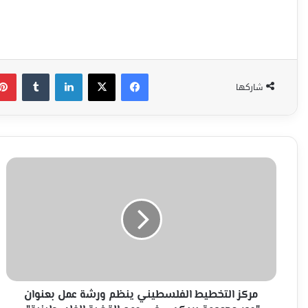
فيسبوك
‫X
لينكدإن
شاركها
مركز
التخطيط
الفلسطيني
ينظم
ورشة
عمل
بعنوان
"دور
مجموعة
بريكس
مركز التخطيط الفلسطيني ينظم ورشة عمل بعنوان