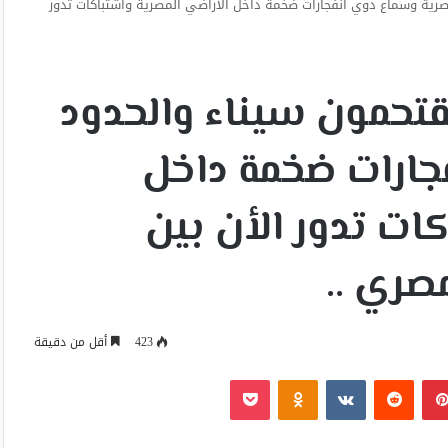
لمصرية وسماع دوي انفجارات ضخمة داخل الأراضي المصرية واشتباكات تدور
يقتحمون سيناء والحدود
جارات ضخمة داخل
ات تدور الأن بين
صري ..
423
أقل من دقيقة
بينتيريست
Odnoklassniki
‫Pocket