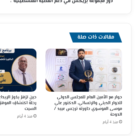
في
"دور مجموعة بريكس في دعم القضية الفلسطينية"،
دعم
القضية
الفلسطينية"،
مقالات ذات صلة
حوار مع الأمين العام للمجلس الدولي
حين تزهرُ بذورُ الإبدا
للحوار الديني والإنساني، الدكتور علي
رحلةُ اكتشافِ الموهبَة
موسى الموسوي حاورته نرجس عبيد /
السبت
الدوحة
منذ 4 أيام
منذ 4 أيام