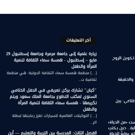
أخر التعليقات
زيارة علمية إلى جامعة مرمرة وجامعة إسطنبول 29
تكوين الروح
مايو – إسطنبول - همسة سماء الثقافة لتنمية
المرأة والطفل
[…] منظمة همسة سماء الثقافة الدولية: هي منظمة
ثقافية ت...
 والحقيقة
"كيان" تشارك بركن تعريفي في الحفل الختامي
السنوي لمكتب التطوع بجامعة الملك سعود ويتم
طناعي: بين
تكريمها - همسة سماء الثقافة لتنمية المرأة
والطفل
[…] التوكيلات العالمية للسيارات تعزز رعايتها لبطلة
الر...
ت «من الحياة»
لية… حين يكتب
الفصل الثالث: المدرسة بين التربية والتعليم — أين
 بوابةً للحياة