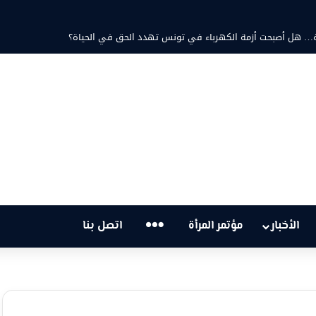
د ثابت والشاعرة فاطمة الزامل: عزف على أوتار الحنين وشجن القوافي
…
الأخبار
مؤتمر المرأة
اتصل بنا