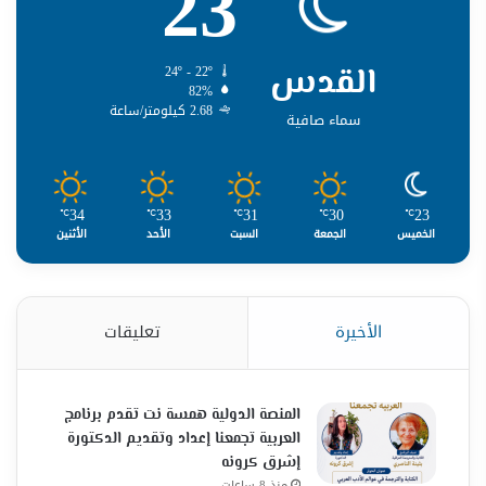
23
القدس
24º - 22º
82%
2.68 كيلومتر/ساعة
سماء صافية
34
33
31
30
23
℃
℃
℃
℃
℃
الخميس
الجمعة
السبت
الأحد
الأثنين
الأخيرة
تعليقات
المنصة الدولية همسة نت تقدم برنامج
العربية تجمعنا إعداد وتقديم الدكتورة
إشرق كرونه
منذ 8 ساعات