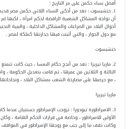
أفضل نساء حكمن على مر التاريخ :
1. حتشبسوت : تعد من أذكى النساء اللاتي حكمن مصر قدي
أن تواجه المشاكل الشعبية الرافضة لحكم امرأة ، لكنها لم
أحوال البلاد من الصراعات والمشاكل الداخلية ، والبنية التحتي
مع دول الجوار ، والتي أثبتت فيها جدارتها كملكة لمصر .
حتشبسوت
2. ماريا تيريزا : تعد من أنجح حكام النمسا ، حيث كانت ت
الثالثة و الثلاثين من عمرها ، ثم قامت بتعديل الحكومة ، و
، مع حرصها على مصارحة الشعب بمشاكل البلاد ، ونجاحاتها 
ماريا تيريزا
3. الامبراطورة ثيودورا : تزوجت الإمبراطور جستنيان عندما 
الأولى للامبراطور ، وخاصة في قرارات الحكم الهامة ، وكان ل
وكانت تقف نبا إلى جنب مع زوجها الإمبراطور في المواقف الح