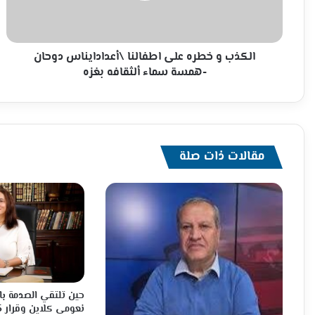
دوحان
-همسة
سماء
ألثقافه
الكذب و خطره على اطفالنا \أعدادايناس دوحان
بغزه
-همسة سماء ألثقافه بغزه
مقالات ذات صلة
حين تلتقي الصدمة با
نعومي كلاين وقرار 1325