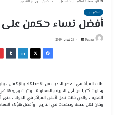
الرئيسية
/
اقلام حرة
/
أفضل نساء حكمن على مر العصور
اقلام حرة
أفضل نساء حكمن على م
أرسل
Fatma
23 فبراير، 2016
بريدا
فيسبوك
‫X
لينكدإن
إلكترونيا
عانت المرأة في العصر الحديث من الاضطهاد والإهمال ، واب
وحاربت كثيرا من أجل الحرية والمساواة ، واثبات وجودها في 
القديم ، والذي كانت تصل لأعلى المراكز في الدولة ، حتى
وكان لهن بصمة وصفحات في التاريخ ، وأفضل هؤلاء النساء 