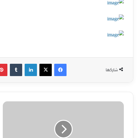
فيسبوك
‫X
لينكدإن
شاركها
الكذب
و
خطره
على
اطفالنا
\أعدادايناس