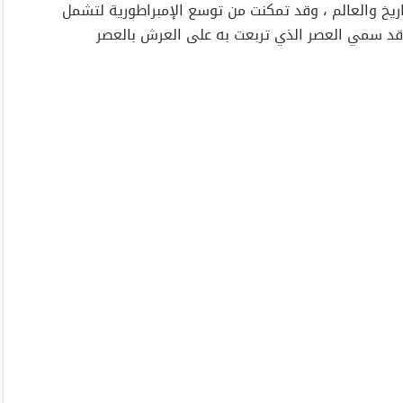
تاريخ والعالم ، وقد تمكنت من توسع الإمبراطورية لتشمل
سافة 14 مليون ميل مربع ، وقد سمي العصر الذي تربعت به على العرش بالعصر