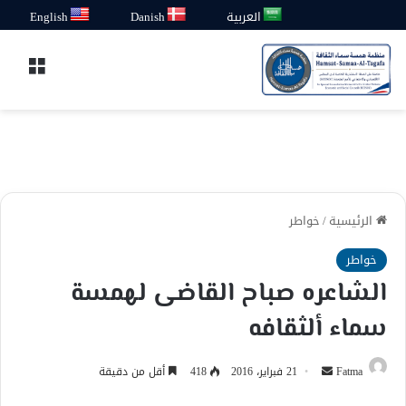
العربية
Danish
English
القائ
الرئيسية
/
خواطر
خواطر
الشاعره صباح القاضى لهمسة
سماء ألثقافه
أرسل
Fatma
21 فبراير، 2016
418
أقل من دقيقة
بريدا