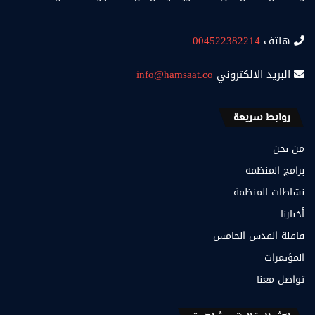
هاتف
004522382214
البريد الالكتروني
info@hamsaat.co
روابط سريعة
من نحن
برامج المنظمة
نشاطات المنظمة
أخبارنا
قافلة القدس الخامس
المؤتمرات
تواصل معنا