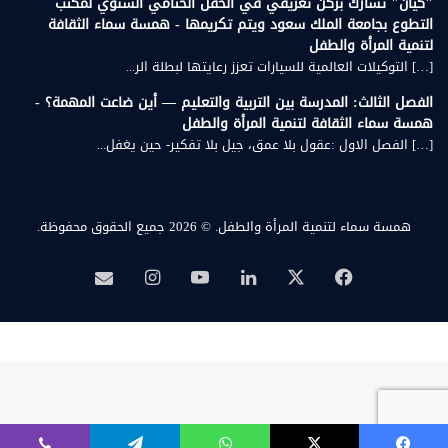
"كيان" تشارك بركن تعريفي في الحفل الختامي السنوي لمكتب
التطوع بجامعة الملك سعود ويتم تكريمها - همسة سماء الثقافة
لتنمية المرأة والطفل
[…] التوكيلات العالمية للسيارات تعزز رعايتها لبطلة الر...
الفصل الثالث: المدرسة بين التربية والتعليم — أين ضاعت المهمة؟ -
همسة سماء الثقافة لتنمية المرأة والطفل
[…] الفصل الاول :عقول بلا عمق، جيل بلا تفكير- حين يغفل...
همسة سماء لتنمية المرأة والطفل.
© 2026 جميع الحقوق محفوظة.
‫X
فيسبوك
لينكدإن
‫YouTube
انستقرام
بريد
همسة