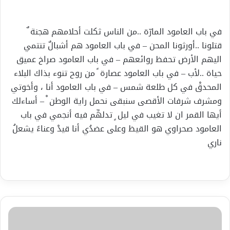
إلكترونيا
في باب العامود المارّة ..من الناس ثكلت أحلامهم هجنة ٌ
قتلونا ..أورثونا المحن – في باب العامود هم أشبالٌ تنتمي
اليهم الأرض تحفظ روائعهم – في باب العامود صراخ عميق
حياة ..لأب – في باب العامود عصارة ً من روح تنوء بذاك البلاء
المحدقْ في كل طلعة شمس – في باب العامود أنا ، وأخوتي
ومشرف شرفات الأقصى سنبقى نحمل راية الوطن ْ – أساءلك
أيها القمر ان لا تغيب في ليل ٍ تدلهِّم فيه أنجمي في باب
العامود صحراوي هو القيظ وعلى عضدُي أنا قيدْ وعناءً يشعلُ
ناري
وجهــــــــــــــــــــــــان
لثقــافـــــــــــــــــــة