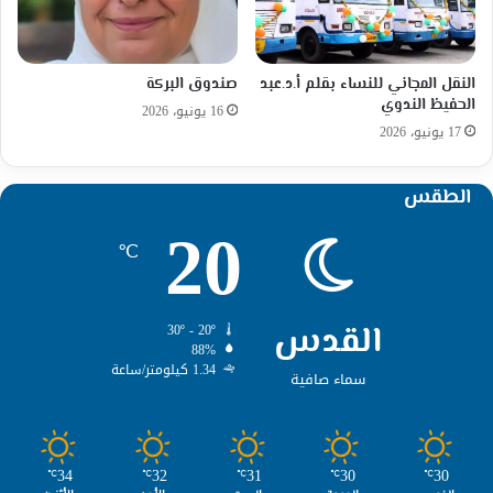
النقل المجاني للنساء بقلم أ.د.عبد
صندوق البركة
الحفيظ الندوي
16 يونيو، 2026
17 يونيو، 2026
الطقس
20
℃
القدس
30º - 20º
88%
1.34 كيلومتر/ساعة
سماء صافية
34
32
31
30
30
℃
℃
℃
℃
℃