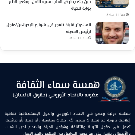
حين يكتب نبض القلب سيرة الأمل، ويغدو الألم
بوابةً للحياة
منذ 11 ساعة
السكوتر قنبلة تنفجر في شوارع البدرشين/عاجل
لرئيس المدينة
منذ 12 ساعة
منظمة دولية وعضو في الاتحاد الاوروبي والدول الإسكندنافية ثقافية
إعلامية تربوية غير ربحية لا تنتمي لأي جهات سياسية ، او دينية ،أو طائفية.
تعمل في حقول التربية والثقافة وشؤون المراة والابداع لدى الشباب.
والأطفال . تعمل على مد جسور التواصل بين المهجر والبلد الاصل.