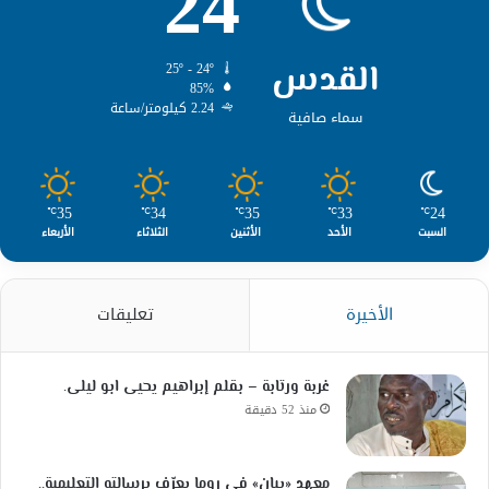
24
القدس
25º - 24º
85%
2.24 كيلومتر/ساعة
سماء صافية
35
34
35
33
24
℃
℃
℃
℃
℃
السبت
الأحد
الأثنين
الثلاثاء
الأربعاء
الأخيرة
تعليقات
غربة ورتابة – بقلم إبراهيم يحيى ابو ليلى.
منذ 52 دقيقة
معهد «بيان» في روما يعرّف برسالته التعليمية..