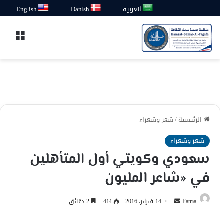
العربية
Danish
English
القائ
الرئيسية
/
شعر وشعراء
شعر وشعراء
سعودي وكويتي أول المتأهلين
في «شاعر المليون
أرسل
Fatma
14 فبراير، 2016
414
2 دقائق
بريدا