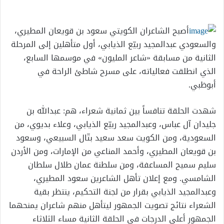
إلكترونيا
أصبح الشاعران الكويتي سعود بن قويعان المطيري،
والسعودي عبدالمجيد ربيّع الذيابي، أول متأهلين إلى المرحلة
الثانية من مسابقة «شاعر المليون» في موسمها السابع،
الذي انطلقت فعالياته، على مسرح شاطئ الراحة في
أبوظبي.
شهدت الحلقة تنافساً بين ثمانية شعراء، هم: عبدالله بن
جليدان آل عباس، وعبدالمجيد ربيّع الذيابي، وعلاء بديوي، من
السعودية، ومن الكويت سعد سعيد بتّال السبيعي، وسعود
بن قويعان المطيري، وأحمد المناعي من الإمارات، ومن الأردن
سليم سميح المساعفة، ومن سلطنة عمان طلال سلطان
الشامسي. ومع إعلان تأهل الشاعرين سعود المطيري،
وعبدالمجيد الذيابي بقرار من لجنة التحكيم، ينتظر بقية
الشعراء نتائج تصويت الجمهور ليتأهل منهم شاعران يمنحهما
الجمهور أعلى الدرجات في الحلقة الثانية مساء الثلاثاء