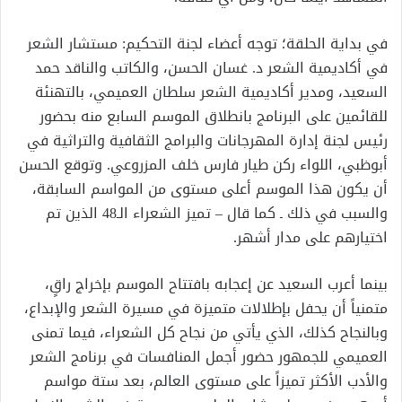
في بداية الحلقة؛ توجه أعضاء لجنة التحكيم: مستشار الشعر
في أكاديمية الشعر د. غسان الحسن، والكاتب والناقد حمد
السعيد، ومدير أكاديمية الشعر سلطان العميمي، بالتهنئة
للقائمين على البرنامج بانطلاق الموسم السابع منه بحضور
رئيس لجنة إدارة المهرجانات والبرامج الثقافية والتراثية في
أبوظبي، اللواء ركن طيار فارس خلف المزروعي. وتوقع الحسن
أن يكون هذا الموسم أعلى مستوى من المواسم السابقة،
والسبب في ذلك ـ كما قال – تميز الشعراء الـ48 الذين تم
اختيارهم على مدار أشهر.
بينما أعرب السعيد عن إعجابه بافتتاح الموسم بإخراج راقٍ،
متمنياً أن يحفل بإطلالات متميزة في مسيرة الشعر والإبداع،
وبالنجاح كذلك، الذي يأتي من نجاح كل الشعراء، فيما تمنى
العميمي للجمهور حضور أجمل المنافسات في برنامج الشعر
والأدب الأكثر تميزاً على مستوى العالم، بعد ستة مواسم