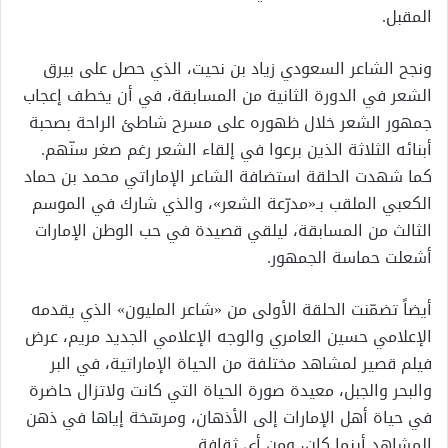
المقبل.
ونجح الشاعر السعودي زياد بن نحيت، الذي حصل على بيرق
الشعر في الدورة الثانية من المسابقة، في أن يخطف إعجاب
جمهور الشعر خلال ظهوره على مسرح شاطئ الراحة بصحبة
أبنائه الثلاثة الذين برعوا في إلقاء الشعر رغم صغر سنّهم.
كما شهدت الحلقة استضافة الشاعر الإماراتي محمد بن حماد
الكعبي الملقب بـ«مدرّعة الشعر»، والذي شارك في الموسم
الثالث من المسابقة، ليلقي قصيدة في حب الوطن الإمارات
أشعلت حماسة الجمهور.
أيضاً تضمّنت الحلقة الأولى من «شاعر المليون» الذي يقدمه
الإعلامي حسين العامري والوجه الإعلامي الجديد مريم، عرض
فيلم قصير لمشاهد مختلفة من الحياة الإماراتية، في البر
والبحر والجبل، معيدة صورة الحياة التي كانت ولاتزال حاضرة
في حياة أهل الإمارات إلى الأذهان، ومرسّخة إياها في ذهن
المشاهد أينما كان، ومن أي ثقافة.