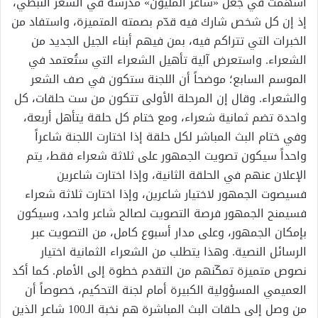
أسهمت في جعل «شاعر المليون» مدرسة في الشعر النبطي،
إذ إن كل شخص شارك فيه قدّم بصمته المتميزة، واستفاد من
الخبرات التي تتراكم فيه، بمن فيهم أبناء الجيل الجديد من
الشعراء. واستعرض آلية تأهيل الشعراء التي ستُعتمد في
الموسم السابع؛ موضحاً أن اللجنة ستكون في صف الشعر
والشعراء. وقال إن المرحلة الأولى تتكون من ست حلقات، كل
واحدة تضم ثمانية شعراء، ومع ختام كل حلقة يتأهل أربعة،
وفي ختام البث المباشر لكل حلقة إذا اختارت اللجنة شاعراً
واحداً سيكون تصويت الجمهور على ثلاثة شعراء فقط، يتم
الإعلان عنهم في الحلقة الثانية، وإذا اختارت شاعرين
فسيصوت الجمهور لاختيار شاعرين، وإذا اختارت ثلاثة شعراء
فسيمنح الجمهور فرصة التصويت لصالح شاعر واحد، وسيكون
بإمكان الجمهور، وعلى مدار أسبوع كامل، من التصويت عبر
الرسائل النصية. وهذا يتطلب من الشعراء الثمانية اختيار
نصوص متميزة تمكّنهم من التقدم خطوة إلى الأمام. كما أكد
العميمي المسؤولية الكبيرة أمام لجنة التحكيم، خصوصاً أن
من وصل إلى حلقات البث المباشرة هم نخبة الـ100 شاعر الذين