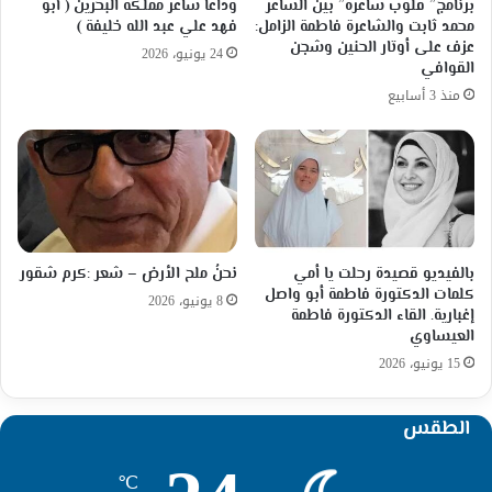
برنامج” قلوب شاعرة” بين الشاعر
وداعاً شاعر مملكة البحرين ( أبو
محمد ثابت والشاعرة فاطمة الزامل:
فهد علي عبد الله خليفة )
عزف على أوتار الحنين وشجن
24 يونيو، 2026
القوافي
منذ 3 أسابيع
بالفيديو قصيدة رحلت يا أمي
نحنُ ملح الأرض – شعر :كرم شقور
كلمات الدكتورة فاطمة أبو واصل
8 يونيو، 2026
إغبارية. القاء الدكتورة فاطمة
العيساوي
15 يونيو، 2026
الطقس
℃