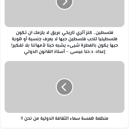
عريق
لا
يلزمك
ان
تكون
فلسطينيا
فلسطين.. كنز أثري تاريخي عريق لا يلزمك ان تكون
لتحب
فلسطينيا لتحب فلسطين حبها لا يعرف جنسية أو هوية
فلسطين
حبها يكون بالفطرة شيىء يشبه حبنا لأمهاتنا بلا تفكير!
حبها
إعداد: د.حنا عيسى – أستاذ القانون الدولي
لا
يعرف
منظمة
جنسية
همسة
أو
سماء
هوية
الثقافة
حبها
الدولية
يكون
من
بالفطرة
نحن
شيىء
!!
يشبه
حبنا
منظمة همسة سماء الثقافة الدولية من نحن !!
لأمهاتنا