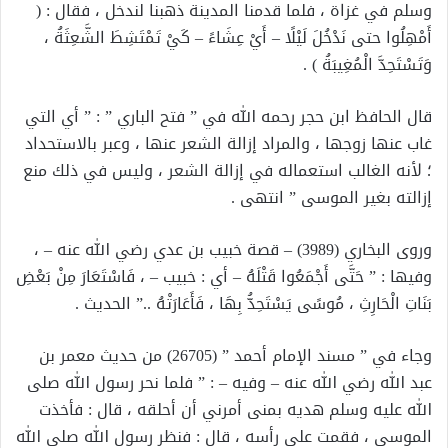
وسلم في غزاة ، فلما قدمنا المدينة ذهبنا لندخل ، فقال : (
أَمْهِلُوا حتى نَدْخُلَ لَيْلًا – أَيْ عِشَاءً – كَيْ تَمْتَشِطَ الشَّعِثَةُ ،
وَتَسْتَحِدَّ الْمُغِيبَةُ ) .
قال الحافظ ابن حجر رحمه الله في ” فتح الباري ” : ” أي التي
غاب عنها زوجها ، والمراد إزالة الشعر عنها ، وعبر بالاستحداد
؛ لأنه الغالب استعماله في إزالة الشعر ، وليس في ذلك منع
إزالته بغير الموسى ” انتهى .
وروى البخاري (3989) – قصة خبيب بن عدي رضي الله عنه – ،
وفيها : ” حَتَّى أَجْمَعُوا قَتْلَهُ – أي : خبيب – ، فَاسْتَعَارَ مِنْ بَعْضِ
بَنَاتِ الْحَارِثِ ، مُوسًى يَسْتَحِدُّ بِهَا ، فَأَعَارَتْهُ ..” الحديث .
وجاء في ” مسند الإمام أحمد ” (26705) من حديث معمر بن
عبد الله رضي الله عنه – وفيه – : ” فلما نحر رسول الله صلى
الله عليه وسلم هديه بمنى أمرني أن أحلقه ، قال : فأخذت
الموسى ، فقمت على رأسه ، قال : فنظر رسول الله صلى الله