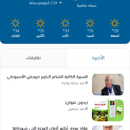
2.24 كيلومتر/ساعة
سماء صافية
34
35
33
31
29
℃
℃
℃
℃
℃
الجمعة
السبت
الأحد
الأثنين
الثلاثاء
الأخيرة
تعليقات
السيرة الذاتية للشاعر الكبير درويش الأسيوطي
منذ ساعة واحدة
(بدون عنوان)
منذ ساعتين
فؤاد عودة: تُظهر أزمات الهجرة التي شهدناها