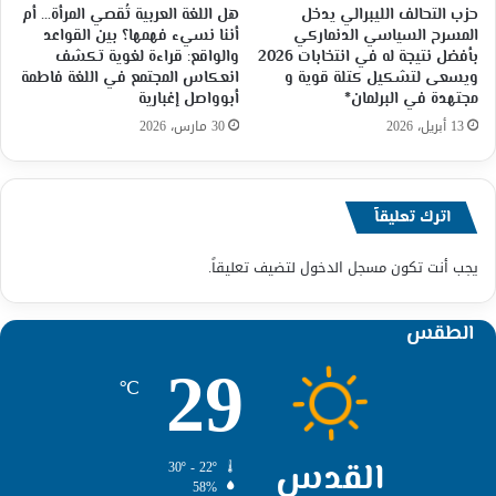
حزب التحالف الليبرالي يدخل
هل اللغة العربية تُقصي المرأة… أم
المسرح السياسي الدنماركي
أننا نسيء فهمها؟ بين القواعد
بأفضل نتيجة له في انتخابات 2026
والواقع: قراءة لغوية تكشف
ويسعى لتشكيل كتلة قوية و
انعكاس المجتمع في اللغة فاطمة
مجتهدة في البرلمان*
أبوواصل إغبارية
13 أبريل، 2026
30 مارس، 2026
اترك تعليقاً
يجب أنت تكون
مسجل الدخول
لتضيف تعليقاً.
الطقس
29
℃
القدس
30º - 22º
58%