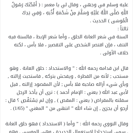
عليه وسلم في وجهي ، وقال لي يا معمر : ( أَمْكَنَكَ رَسُولُ
اللَّهِ صَلَّى اللَّهُ عَلَيْهِ وَسَلَّمَ مِنْ شَحْمَةِ أُذُنِهِ ، وَفِي يَدِكَ
الْمُوسَى ) الحديث .
ثالثاً :
السنة في شعر العانة الحلق ، وأما شعر الإبط ، فالسنة فيه
النتف ، فإن اقتصر الشخص على التقصير ، فلا بأس ، لكنه
خلاف الأولى .
قال ابن قدامه رحمه الله : ” والاستحداد : حلق العانة . وهو
مستحب ; لأنه من الفطرة , ويفحش بتركه , فاستحبت إزالته ,
وبأي شيء أزاله صاحبه فلا بأس ; لأن المقصود إزالته , قيل
لأبي عبد الله ( يعني : الإمام أحمد ) : ترى أن يأخذ الرجل
سفلته بالمقراض ( يعني : المقص ) , وإن لم يَسْتَقْصِ ؟ قال :
أرجو أن يجزئ , إن شاء الله ” انتهى من ” المغني ” (1/65) .
وقال النووي رحمه الله : ” وأما ( الاستحداد ) فهو حلق العانة
, سمي استحدادا لاستعمال الحديدة ، وهي الموسى , وهو