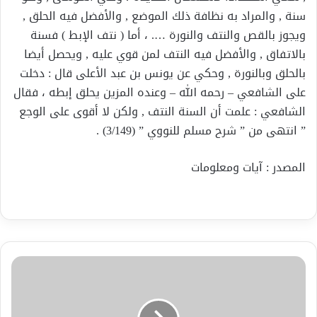
سنة , والمراد به نظافة ذلك الموضع , والأفضل فيه الحلق ,
ويجوز بالقص والنتف والنورة …. ، أما ( نتف الإبط ) فسنة
بالاتفاق , والأفضل فيه النتف لمن قوي عليه , ويحصل أيضا
بالحلق وبالنورة , وحكي عن يونس بن عبد الأعلى قال : دخلت
على الشافعي – رحمه الله – وعنده المزين يحلق إبطه ، فقال
الشافعي : علمت أن السنة النتف , ولكن لا أقوى على الوجع
” انتهى من ” شرح مسلم للنووي ” (3/149) .
المصدر : آيات ومعلومات
فلسطين..
كنز
أثري
تاريخي