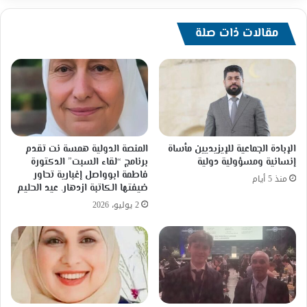
بلا
تفكير!
إعداد:
مقالات ذات صلة
د.حنا
عيسى
–
أستاذ
القانون
الدولي
الإبادة الجماعية للإيزيديين مأساة
المنصة الدولية همسة نت تقدم
إنسانية ومسؤولية دولية
برنامج “لقاء السبت” الدكتورة
فاطمة ابوواصل إغبارية تحاور
منذ 5 أيام
ضيفتها الكاتبة ازدهار. عيد الحليم
2 يوليو، 2026