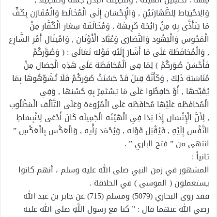
وَالِاحْتِيَاط لِلطَّهَارَتَيْنِ , وَالْإِحْسَان إِلَى الْمُخَالَط وَالْمُقَارَن بِكَفٍّ
مَا يَتَأَذَّى بِهِ مِنْ رَائِحَة كَرِيهَة , وَمُخَالَفَة شِعَار الْكُفَّار مِنْ
الْمَجُوس وَالْيَهُود وَالنَّصَارَى وَعُبَّاد الْأَوْثَان , وَامْتِثَال أَمْر الشَّارِع
, وَالْمُحَافَظَة عَلَى مَا أَشَارَ إِلَيْهِ قَوْله تَعَالَى : ( وَصُوَّركُمْ
فَأَحْسَنَ صُوَركُمْ ) لِمَا فِي الْمُحَافَظَة عَلَى هَذِهِ الْخِصَال مِنْ
مُنَاسَبَة ذَلِكَ , وَكَأَنَّهُ قِيلَ قَدْ حَسُنَتْ صُوَركُمْ فَلَا تُشَوِّهُوهَا بِمَا
يُقَبِّحهَا , أَوْ حَافِظُوا عَلَى مَا يَسْتَمِرّ بِهِ حُسْنهَا , وَفِي
الْمُحَافَظَة عَلَيْهَا مُحَافَظَة عَلَى الْمُرُوءَة وَعَلَى التَّآلُف الْمَطْلُوب
, لِأَنَّ الْإِنْسَان إِذَا بَدَا فِي الْهَيْئَة الْجَمِيلَة كَانَ أَدْعَى لِانْبِسَاطِ
النَّفْس إِلَيْهِ , فَيُقْبَل قَوْله , وَيُحْمَد رَأْيه , وَالْعَكْس بِالْعَكْسِ ”
انتهى من ” فتح الباري ” .
ثانياً :
المشهور في زمن النبي صلى الله عليه وسلم ، أنهم كانوا
يستعملون ( الموسى ) في الحلاقة .
فقد روى البخاري (5079) ومسلم (715) عن جابر بن عبد الله
رضي الله عنهما قال : ” كنا مع رسول اللَّهِ صلى الله عليه