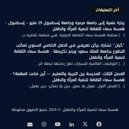
أخر التعليقات
زيارة علمية إلى جامعة مرمرة وجامعة إسطنبول 29 مايو – إسطنبول -
همسة سماء الثقافة لتنمية المرأة والطفل
[…] منظمة همسة سماء الثقافة الدولية: هي منظمة ثقافية ت...
"كيان" تشارك بركن تعريفي في الحفل الختامي السنوي لمكتب
التطوع بجامعة الملك سعود ويتم تكريمها - همسة سماء الثقافة
لتنمية المرأة والطفل
[…] التوكيلات العالمية للسيارات تعزز رعايتها لبطلة الر...
الفصل الثالث: المدرسة بين التربية والتعليم — أين ضاعت المهمة؟ -
همسة سماء الثقافة لتنمية المرأة والطفل
[…] الفصل الاول :عقول بلا عمق، جيل بلا تفكير- حين يغفل...
همسة سماء لتنمية المرأة والطفل.
© 2026 جميع الحقوق محفوظة.
‫X
فيسبوك
لينكدإن
‫YouTube
انستقرام
بريد