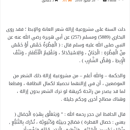
أرسل
Fatma
28 مايو، 2018
561
3 دقائق
بريدا
إلكترونيا
دلت السنة على مشروعية إزالة شعر العانة والإبط ؛ فقد روى
البخاري (5889) ومسلم (257) عن أبي هريرة رضي الله عنه عن
النبي صلى الله عليه وسلم قال : ( الْفِطْرَةُ خَمْسٌ أَوْ خَمْسٌ
مِنْ الْفِطْرَةِ : الْخِتَانُ ، وَالِاسْتِحْدَادُ ، وَتَقْلِيمُ الْأَظْفَارِ ، وَنَتْفُ
الْإِبِطِ ، وَقَصُّ الشَّارِبِ ) .
والحكمة – والله أعلم – من مشروعية إزالة ذلك الشعر من
الموضعين ، أن في إزالتهما تحصيلا لكمال النظافة ، وقطعا
لما قد يصدر من رائحة كريهة لو ترك الشعر بدون إزالة ،
وهناك مصالح أخرى وحِكم جليلة .
قال الحافظ ابن حجر رحمه الله : ” وَيَتَعَلَّق بِهَذِهِ الْخِصَال (
يعني : خصال الفطرة ) مَصَالِح دِينِيَّة وَدُنْيَوِيَّة ، تُدْرَك بِالتَّتَبُّعِ ,
مِنْهَا : تَحْسِين الْهَيْئَة , وَتَنْظِيف الْبَدَن جُمْلَة وَتَفْصِيلًا ,