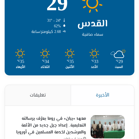
29
القدس
31º - 24º
62%
2.68 كيلومتر/ساعة
سماء صافية
35
34
35
33
29
℃
℃
℃
℃
℃
السبت
الأحد
الأثنين
الثلاثاء
الأربعاء
الأخيرة
تعليقات
معهد «بيان» في روما يعرّف برسالته
التعليمية.. إعداد جيل جديد من الأئمة
والمرشدين لخدمة المسلمين في أوروبا
منذ 4 ساعات