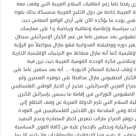
 رفضا تاما رغم اتفاقيات السلام العربية التي وقعت معه
ة العربية خاصة من دول الخليج العربية متمسكة بذلك بقوة
عبي يوجد ما يؤكده الآن على أرض الواقع المعاش حيث
ب سياسية وإعلامية وثقافية ورياضية ردا على ممارسات
الصهيوني بعد سبعين عاما من عمر الكيان الإسرائيلي سيظل
يغير دوره ووظيفته العدوانية فهو مازال متواصلاً مع الرؤية
يمية كما أنه مازال متفاعلا مع الترتيبات الإقليمية الجارية
وتتلاشى فكرة الوحدة القومية العربية حيث ترى فيه
ة إرهاب لحماية المصالح الحيوية … أنه بعد سبعين عاما على
الكيان الصهيوني مازال محافظا على جوهره العنصري ولم
اع العربي الإسرائيلي، صحيح أن الخيار الوطني الفلسطيني
الصهيوني التوراتي في إقامة ما يسمى بإسرائيل الكبرى
ة السلام التي تلزم الدولة العبرية عن وقف التطلع إلى
عادلة وفي المقدمة حق اللاجئين الفلسطينيين في العودة
جوهر الصراع مازالت تتعرض لخطر المصادرة وعدم التنفيذ
سرائيلية ويحظى بالإجماع عليه من كافة القوى السياسية
ني لا يقيم وزنا للاتفاقيات والمعاهدات ولا يلتزم إلا بما