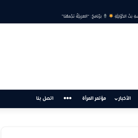
ِتْ الدَّوْلِيَّةِ
بَرْنَامَجُ: “العَرَبِيَّةُ تَجْمَعُنَا”
…
الأخبار
مؤتمر المرأة
اتصل بنا