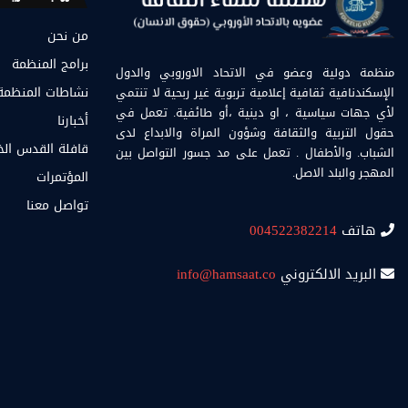
من نحن
برامج المنظمة
منظمة دولية وعضو في الاتحاد الاوروبي والدول
الإسكندنافية ثقافية إعلامية تربوية غير ربحية لا تنتمي
نشاطات المنظمة
لأي جهات سياسية ، او دينية ،أو طائفية. تعمل في
أخبارنا
حقول التربية والثقافة وشؤون المراة والابداع لدى
قافلة القدس ال
الشباب. والأطفال . تعمل على مد جسور التواصل بين
المهجر والبلد الاصل.
المؤتمرات
تواصل معنا
هاتف
004522382214
البريد الالكتروني
info@hamsaat.co