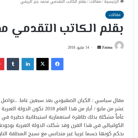
الرئيسية
/
مقالات
/
بقلم الكاتب التقدمي محمد جبر الريفي
مقالات
بقلم الكاتب التقدمي مح
أرسل
Fatma
14 مايو، 2018
بريدا
فيسبوك
‫X
لينكدإن
إلكترونيا
مقال سياسي : الكيان الصهيوني بعد سبعين عاما. ..ت
عشر من مايو / أيار من هذا الع
عآمآً مشكلة بذلك ظاهرة استعمارية استيطانية خطيرة في ال
الكولنيالى في هذا القرن وقد شكلت الدولة العبرية بوجوده
بحكم كونها جسما غريبا غير متجانس مع نسيج المنطقة التا