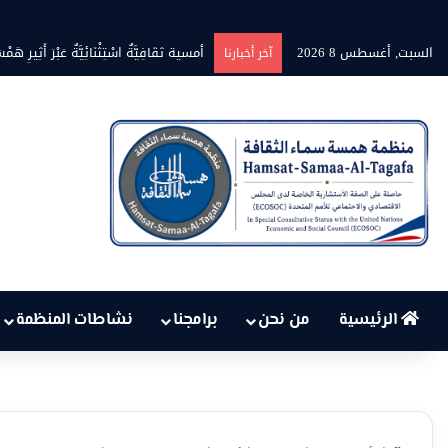
السبت, أغسطس 8 2026
أمسية ثقَافِيَّةٌ اسْتِثْنَائِيَّةٌ عَبْرَ أَثِيرِ هَمْسَةِ ن
آخر أخبارنا
الرئيسية
من نحن
برامجنا
نشاطات المنظمة