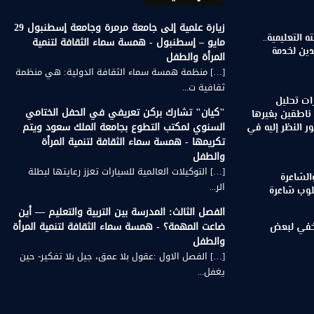
زيارة علمية إلى جامعة مرمرة وجامعة إسطنبول 29
 التعليمية..
مايو – إسطنبول - همسة سماء الثقافة لتنمية
دين لخدمة
المرأة والطفل
[…] منظمة همسة سماء الثقافة الدولية: هي منظمة
ثقافية ت...
ات تحليل
"كيان" تشارك بركن تعريفي في الحفل الختامي
 ناطقين بغيرها
السنوي لمكتب التطوع بجامعة الملك سعود ويتم
 النظر إليه في
تكريمها - همسة سماء الثقافة لتنمية المرأة
والطفل
[…] التوكيلات العالمية للسيارات تعزز رعايتها لبطلة
الشاعرة
الر...
لوب شاعرة
الفصل الثالث: المدرسة بين التربية والتعليم — أين
ضاعت المهمة؟ - همسة سماء الثقافة لتنمية المرأة
لخفي لبعض
والطفل
[…] الفصل الاول :عقول بلا عمق، جيل بلا تفكير- حين
يغفل...