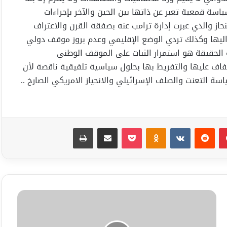
سة قمعية تعبر عن ذاتها بين الحين والآخر بإجراءات
از والذي عبرت إدارة ترامب عنه بصفقة القرن والاعتراف
اليها وكذلك تردي الوضع الإقليمي وعدم بروز موقف دولي
لحقيقة هو استمرار الثبات على الموقف الوطني
فاف عليها والتفريط بها بحلول سياسية تلفيقية ناقصة لأن
ة التعنت والصلف الإسرائيلي والانحياز الامريكي الصارخ ..
بينتيريست
Odnoklassniki
‫Pocket
مشاركة عبر البريد
طباعة
إطلاق
جائزه
كوتينوس
لأول