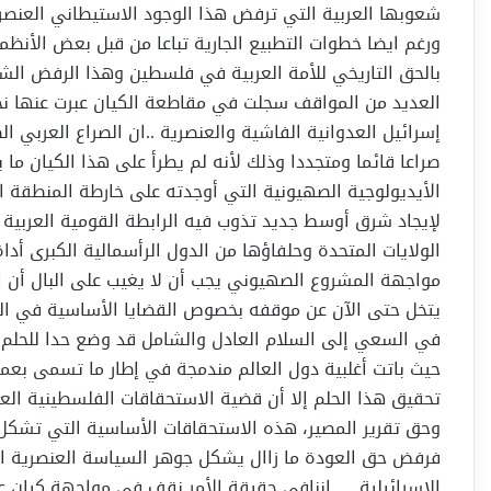
شعوبها العربية التي ترفض هذا الوجود الاستيطاني العنصري
ورغم ايضا خطوات التطبيع الجارية تباعا من قبل بعض الأنظم
بالحق التاريخي للأمة العربية في فلسطين وهذا الرفض الش
العديد من المواقف سجلت في مقاطعة الكيان عبرت عنها نخ
إسرائيل العدوانية الفاشية والعنصرية ..ان الصراع العربي 
صراعا قائما ومتجددا وذلك لأنه لم يطرأ على هذا الكيان ما 
الأيديولوجية الصهيونية التي أوجدته على خارطة المنطقة الإقل
لإيجاد شرق أوسط جديد تذوب فيه الرابطة القومية العربية 
الولايات المتحدة وحلفاؤها من الدول الرأسمالية الكبرى أدا
مواجهة المشروع الصهيوني يجب أن لا يغيب على البال أن 
يتخل حتى الآن عن موقفه بخصوص القضايا الأساسية في الصر
في السعي إلى السلام العادل والشامل قد وضع حدا للحلم 
حيث باتت أغلبية دول العالم مندمجة في إطار ما تسمى بعملي
تحقيق هذا الحلم إلا أن قضية الاستحقاقات الفلسطينية ال
وحق تقرير المصير، هذه الاستحقاقات الأساسية التي تشكل 
فرفض حق العودة ما زاال يشكل جوهر السياسة العنصرية الإ
الإسرائيلية … إننافي حقيقة الأمر نقف في مواجهة كيان عدوا