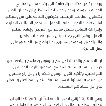
وبفوقية من مكانك، بالإضافة الى بث احساس لمتلقي
الخدمة بالدونية. وبدون جهد ايضاً نستطيع ان نجد ان الذين
يشغلون المناصب الرئيسية يفرضون الطاعة على مرؤوسيهم،
اما الدكتور “البدري” فانه بالمجمل يستخدم الاساليب الادارية
وإجراءات التعامل بشكل مباشر مع المريض وإعادة تنظيم
العمل
،
وهى التى جعلته ينال حسن معاملة العاملين
والمراجعين. وتحقيق مستوى رضا واضح من الجمهور على
عمل الدائرة.
ان الاهتمام والكتابة لمن هم يقومون بعملهم بتواضع لهو
جزء من العناية بتنمية المجتمع, وتحقيق الرضا الخدماتي
للمواطنين، وتأكيد لقول الرسول كلكم راع وكل راع مسئول
عن رعيته، فالمسئولية هي متابعة شئون المحتاجين والعمل
على حل قضاياهم المعقدة.
وفي النهاية فإنني لأدعو الله مخلصاً ان ينتفع هذا الوطن
برجاله المخلصين. فلك منا دكتور بسام ولجميع العاملين في