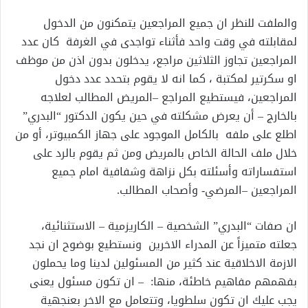
والملفت للنظر ان جميع المراجعين يتمكنون من الدخول
لمقابلته في وقت واحد فأثناء تواجدى في الغرفة كان عدد
المراجعين تجاوز الثلاثين مراجع، يدخلون بدون اذن من موظف
او سكرتير لمكتبة ، كما انه لا يقوم بتحدد عدد دخول
المراجعين، فيستطيع المراجع –المريض المطالب لعلاجه
بالخارج – أن يعرض مشكلته في حين يكون الدكتور “البدري”
اطلع على ملفه بالكامل الموجود على جهاز الكمبيوتر، أو من
خلال ملف الحالة الخاص بالمريض ومن ثم يقوم بالرد على
استفساراته وأسئلته بكل نزاهة وشفافية امام جميع
المراجعين –المرضي- وأصحاب المطالب.
ان صفات “البدري” الشخصية – الكاريزمية – الاستثنائية،
جعلته متميزاً عن المدراء الاخرين ونستطيع بوضوح ان نجد
الازمة الاخلاقية عند كثير من المسئولين لدينا وما يحملون
بفهمهم مفاهيم خاطئة، منها: – ان تكون مسئول يعنى
يجب عليك ان تكون سلطويا، وتتعامل مع الاخر بعنجهية