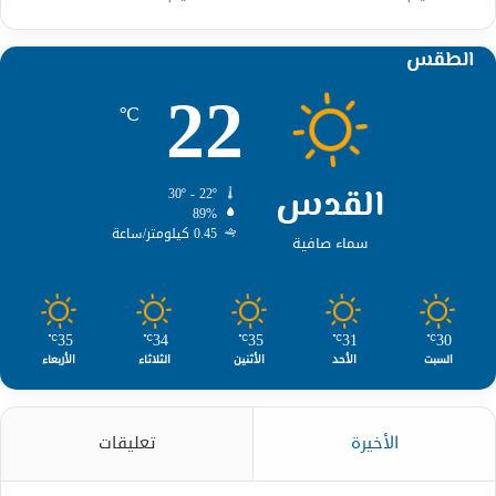
الطقس
22
℃
القدس
30º - 22º
89%
0.45 كيلومتر/ساعة
سماء صافية
35
34
35
31
30
℃
℃
℃
℃
℃
السبت
الأحد
الأثنين
الثلاثاء
الأربعاء
الأخيرة
تعليقات