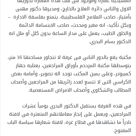
المسيحية عمارة وموجود فى قلب هذه العمارة بدوريها
الاول والثاني دائرة العلاج بالخارج، ومديرها دكتور مهنى
بأمتياز، صاحب الملامح الفلسطينية، يتمتع بفلسفة الادارة –
وبكل تأكيد- انه مغير ومحدث، صاحب الابتسامة الدائمة
والخلق الطيب، يعمل على مدار الساعة بدون كلل أو ملل انه
الدكتور بسام البدري.
مكتبة يقع بالدور التاني فى غرفة لا تتجاوز مساحتها 16 متر،
يتوسطها مكتبة المزدحم بأوراق المراجعين، يعتليه جهاز
كمبيوتر، وعلى يمين المكتب توجد اله تصوير، وأمامه بعض
الكراسي التى لا تتسع لعدد زائريها من المراجعين وأصحاب
المطالب والشكاوى وأصحاب الامراض المستعصية.
في هذه الغرفة يستقبل الدكتور البدري يومياً عشرات
المراجعين، ويعمل على إنجاز معاملاتهم المتعثرة في لافتة
نادراً ما تشاهدها في قطاع غزة، لافتة شعارها سياسة الباب
المفتوح.