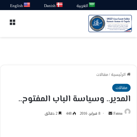
العربية
Danish
English
القائ
الرئيسية
/
مقالات
مقالات
المدير.. وسياسة الباب المفتوح..
أرسل
Fatma
8 فبراير، 2016
448
2 دقائق
بريدا
إلكترونيا