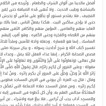
أفضل مالدينا من ألوان الشراب والطعام . ونُريحه فى الكلام
بالبشاشةِ وطِيب الحديث . ولا نُنهى مُدة الضيافة حتى يُقرر
المَضِيف , فلا يقتَحم مَستور أو يَطّلِع على مَخْفى أو يَخدِش 
حتى لا يؤذى ساكنى البيت . هكذا يفعلُ الناس , فما بالكَ برب
العابد منهم والعاصى , المؤمِن منهم والكافر, التَقى منهم وا
مِنهم من العُصاه والفَجَرة وحتى الكَفره . وهو أقرب إليهم م
المناسك , إنما هو للعمارة . وجعله واحة للآمنين وملجأ للخائ
تفسير كتاب الله و شرح أحاديث رسوله ، و بيان سيرتة صلى 
قصص الصحابة الكرام ، إنها غذاء العقل لئلا يضل ، وغذاء لل
قال تعالى: ﴿وَتَعَاوَنُوا عَلَى الْبِرِّ وَالتَّقْوَى وَلا تَعَاوَنُوا عَلَى الإِ
مقولة : وعلى المَزور أن يُكرم زائرُه, قَالَ رَسُولُ اللَّهِ صَلَّى اللَّهُ عَلَي
زَائِرَ اللَّهِ عَزَّ وَجَلَّ، وَحَقٌّ على المزور أن يكرم زائره . ومَنْ غَدَا إِلَى الْم
وقال : قال رب العزة :أن بيوتي في الارض المساجد فطوبى 
يُكـرم زائِره . ومن فضل المسجد صلاة الجماعة التى تَفضُل 
الملائكةُ مجالسَ العلم به. وأن كل خُطوة فى السعى إليه 
وللمسجِد آداب يجب أن تُراعى , فلا بيعٌ فيه ولاشِراء , عن أبي
في المسجد فقولوا: لا أربح الله تجارتك، وإذا رأيتُم من ينشِد ف