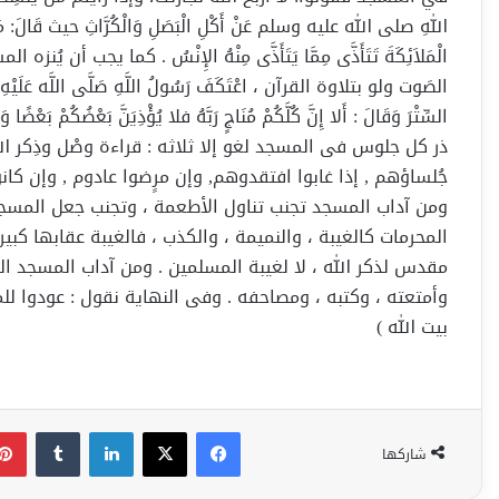
اللهِ صلى الله عليه وسلم عَنْ أَكْلِ الْبَصَلِ وَالْكُرَّاثِ حيث قَالَ: مَنْ أَكَلَ
الْمَلاَئِكَةَ تَتَأَذَّى مِمَّا يَتَأَذَّى مِنْهُ الإِنْسُ . كما يجب
الصَوت ولو بتلاوة القرآن ، اعْتَكَفَ رَسُولُ اللَّهِ صَلَّى اللَّه عَلَيْهِ وَ
السِّتْرَ وَقَالَ : أَلا إِنَّ كُلَّكُمْ مُنَاجٍ رَبَّهُ فلا يُؤْذِيَنَّ بَعْضُكُمْ بَع
ذر كل جلوس فى المسجد لغو إلا ثلاثه : قراءة وصْل وذِكر الله
جُلساؤهم , إذا غابوا افتقدوهم, وإن مرِِضوا عادوم , وإن كا
ومن آداب المسجد تجنب تناول الأطعمة ، وتجنب جعل المسجد مك
المحرمات كالغيبة ، والنميمة ، والكذب ، فالغيبة عقابها كب
مقدس لذكر الله ، لا لغيبة المسلمين . ومن آداب المسجد القي
وأمتعته ، وكتبه ، ومصاحفه . وفى النهاية نقول : عودوا للمس
بيت الله )
فيسبوك
‫X
لينكدإن
شاركها