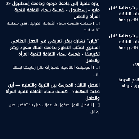
زيارة علمية إلى جامعة مرمرة وجامعة إسطنبول 29
تي شهدناها خلال
مايو – إسطنبول - همسة سماء الثقافة لتنمية
ات الثنائية.
المرأة والطفل
لك بجدية!
[…] منظمة همسة سماء الثقافة الدولية: هي منظمة
ثقافية ت...
تي شهدناها خلال
"كيان" تشارك بركن تعريفي في الحفل الختامي
ات الثنائية.
السنوي لمكتب التطوع بجامعة الملك سعود ويتم
لك بجدية!
تكريمها - همسة سماء الثقافة لتنمية المرأة
والطفل
وي
[…] التوكيلات العالمية للسيارات تعزز رعايتها لبطلة
الر...
مج العربية
الفصل الثالث: المدرسة بين التربية والتعليم — أين
رق كرونه
ضاعت المهمة؟ - همسة سماء الثقافة لتنمية المرأة
والطفل
[…] الفصل الاول :عقول بلا عمق، جيل بلا تفكير- حين
يغفل...