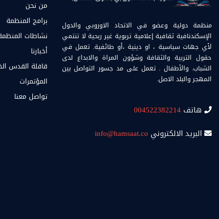
من نحن
برامج المنظمة
منظمة دولية وعضو في الاتحاد الاوروبي والدول
الإسكندنافية ثقافية إعلامية تربوية غير ربحية لا تنتمي
نشاطات المنظمة
لأي جهات سياسية ، او دينية ،أو طائفية. تعمل في
أخبارنا
حقول التربية والثقافة وشؤون المراة والابداع لدى
قافلة القدس ال
الشباب. والأطفال . تعمل على مد جسور التواصل بين
المهجر والبلد الاصل.
المؤتمرات
تواصل معنا
هاتف
004522382214
البريد الالكتروني
info@hamsaat.co