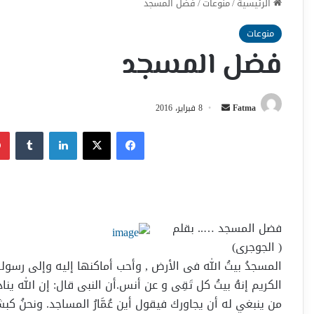
الرئيسية
/
منوعات
/
فضل المسجد
منوعات
فضل المسجد
أرسل
Fatma
8 فبراير، 2016
بريدا
فيسبوك
‫X
لينكدإن
إلكترونيا
فضل المسجد ….. بقلم
( الجوجرى)
المسجدُ بيتُ الله فى الأرض , وأحب أماكنها إليه وإلى رسوله
الكريم إنهُ بيتُ كل تَقِى و عن أنس.أن النبى قال: إن الله ين
من ينبغي له أن يجاورك فيقول أين عُمَّارُ المساجد. ونحنُ