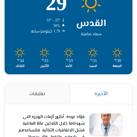
29
القدس
31º - 22º
56%
1.79 كيلومتر/ساعة
سماء صافية
34
35
33
31
30
℃
℃
℃
℃
℃
الجمعة
السبت
الأحد
الأثنين
الثلاثاء
الأخيرة
تعليقات
فؤاد عودة: تُظهر أزمات الهجرة التي
شهدناها خلال الثلاثين عامًا الماضية
فشل الاتفاقيات الثنائية. فلنساعدهم