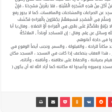
 مِنْ هَذِهِ الشَّجَرَةِ الْمُنْتِنَةِ ، فَلاَ يَقْرَبَنَّ مَسْجِدَنَا ، فَإِنَّ
 أن يُنزه المسجِد عن الصراعات والمشاحنات والمنافسات. كما لا يجوز رفع
سَلَّمَ فِي الْمَسْجِدِ فَسَمِعَهُمْ يَجْهَرُونَ بِالْقِرَاءَةِ فَكَشَفَ
ْضًا وَلا يَرْفَعْ بَعْضُكُمْ عَلَى بَعْضٍ فِي الْقِرَاءَةِ أَوْ الصَلاةِ . وقال:يا أبا
 وسائل عن عِلم. وقال : إن للمساجد أوتاداً , الملائكةُ
نوا فى حاجة أعانوهم.
اناً للراحة ، والقيلولة ، والسمر. وتجنب أيضاً الوقوع في
ير ، هذا العقاب يتضاعف إذا كانت في المسجد ، المسجد مكان
ام بصيانتة ، والحفاظ على نظافته ، وأناقته ، وأثاثه،
جد وعمِروه وأعيدوا له مكانته كما أراد الله له أن يكون (
بينتيريست
Odnoklassniki
‫Pocket
مشاركة عبر البريد
طباعة