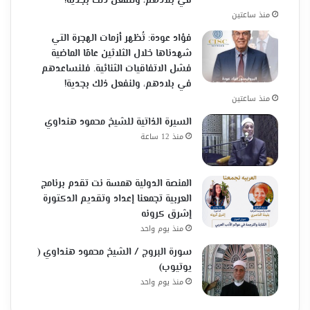
في بلادهم، ولنفعل ذلك بجدية!
منذ ساعتين
فؤاد عودة: تُظهر أزمات الهجرة التي
شهدناها خلال الثلاثين عامًا الماضية
فشل الاتفاقيات الثنائية. فلنساعدهم
في بلادهم، ولنفعل ذلك بجدية!
منذ ساعتين
السيرة الذاتية للشيخ محمود هنداوي
منذ 12 ساعة
المنصة الدولية همسة نت تقدم برنامج
العربية تجمعنا إعداد وتقديم الدكتورة
إشرق كرونه
منذ يوم واحد
سورة البروج / الشيخ محمود هنداوي (
يوتيوب)
منذ يوم واحد