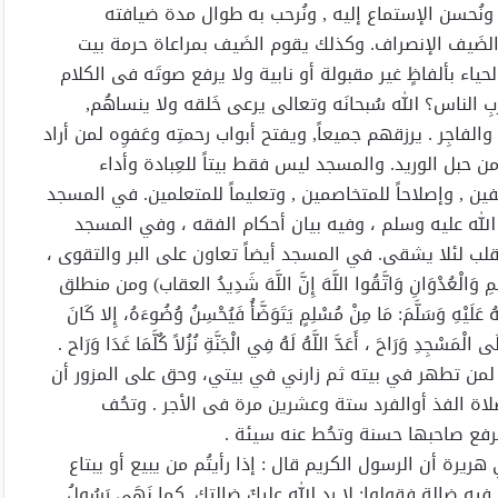
 ونُحسن الإستماع إليه , ونُرحب به طوال مدة ضيافته
 الضَيف الإنصراف. وكذلك يقوم الضَيف بمراعاة حرمة بيت
الحياء بألفاظٍ غير مقبولة أو نابية ولا يرفع صوتَه فى الكلام
ِ الناس؟ الله سُبحانَه وتعالى يرعى خَلقه ولا ينساهُم,
لفاجِر . يرزقهم جميعاً, ويفتح أبواب رحمتِه وعَفوِه لمن أراد
ن حبل الوريد. والمسجد ليس فقط بيتاً للعِبادة وأداء
فين , وإصلاحاً للمتخاصمين , وتعليماً للمتعلمين. في المسجد
الله عليه وسلم ، وفيه بيان أحكام الفقه ، وفي المسجد
قلب لئلا يشقى. في المسجد أيضاً تعاون على البر والتقوى ،
ثْمِ وَالْعُدْوَانِ وَاتَّقُوا اللَّهَ إِنَّ اللَّهَ شَدِيدُ العقاب) ومن منطلق
ْهِ وَسَلَّمَ: مَا مِنْ مُسْلِمٍ يَتَوَضَّأُ فَيُحْسِنُ وُضُوءَهُ، إِلا كَانَ
َسْجِدِ وَرَاحَ ، أَعَدَّ اللَّهُ لَهُ فِي الْجَنَّةِ نُزُلاً كُلَّمَا غَدَا وَرَاح .
لمن تطهر في بيته ثم زارني في بيتي، وحق على المزور أن
صلاة الفذ أوالفرد ستة وعشرين مرة فى الأجر . وتحُف
ترفع صاحبها حسنة وتحُط عنه سيئة .
 هريرة أن الرسول الكريم قال : إذا رأيتُم من يبيع أو يبتاع
يه ضالة فقولوا: لا رد الله عليكَ ضالتك. كما نَهَى رَسُولُ