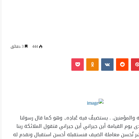
444
3 دقائق
بينتيريست
Odnoklassniki
‫Pocket
 والمؤمنين. . يستضيفُ فيه عُبادِه,. وهو كما قال رسولنا
ادى يوم القيامة أين جيراني أين جيراني فتقول الملائكة ربنا
 كبشر نُحسن معاملة الضيف فنستقبله أحسن استقبال ونقدم له