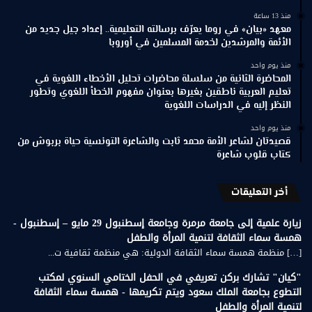
منذ 13 ساعة
معهد «بيان» في روما يعرّف برسالته التعليمية.. إعداد جيل جديد من
الأئمة والمرشدين لخدمة المسلمين في أوروبا
منذ يوم واحد
المحاضرة الثانية من سلسلة محاضرات تحليل الأخطاء اللغوية في
تعليم العربية ناطقين بغيرها بعنوان مفهوم الخطأ اللغوي وتطور
النظر إليه في الدراسات اللغوية
منذ يوم واحد
قصيدتان لشاعر الأمة محمد ثابت والشاعرة التونسية حياة بربوش من
كتاب قلوب شاعرة
أخر التعليقات
زيارة علمية إلى جامعة مرمرة وجامعة إسطنبول 29 مايو – إسطنبول -
همسة سماء الثقافة لتنمية المرأة والطفل
[…] منظمة همسة سماء الثقافة الدولية: هي منظمة ثقافية ت...
"كيان" تشارك بركن تعريفي في الحفل الختامي السنوي لمكتب
التطوع بجامعة الملك سعود ويتم تكريمها - همسة سماء الثقافة
لتنمية المرأة والطفل