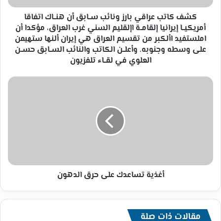
اتفاقا
أمريكيــا
كشف كاتب عراقي بارز ونائب ســابق أن هنــاك اتفاقا
إيرانيا
أمريكيــا إيرانيا إلقامــة اإلقليم السني غرب العراق، مؤكدا أن
إلقامــة
املستفيد األكبر من تقسيم العراق هي إيران ألنها ستهيمن
اإلقليم
على وسطه وجنوبه. وأعلــن الكاتب والنائب الســابق حســن
السني
العلوي في لقــاء تلفزيون
غرب
العراق،
أغذية
مؤكدا
تساعدك
أن
على
املستفيد
حرق
األكبر
الدهون
من
تقسيم
العراق
هي
إيران
أغذية تساعدك على حرق الدهون
ألنها
ستهيمن
على
وسطه
مقالات ذات صلة