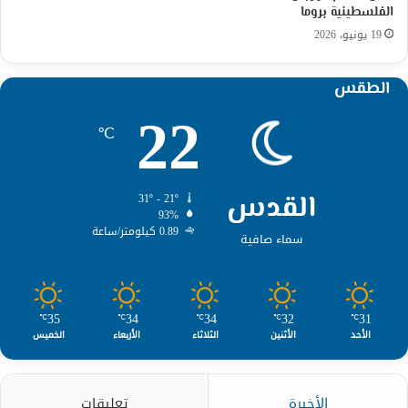
الفلسطينية بروما
19 يونيو، 2026
الطقس
22
℃
القدس
31º - 21º
93%
0.89 كيلومتر/ساعة
سماء صافية
35
34
34
32
31
℃
℃
℃
℃
℃
الأحد
الأثنين
الثلاثاء
الأربعاء
الخميس
الأخيرة
تعليقات