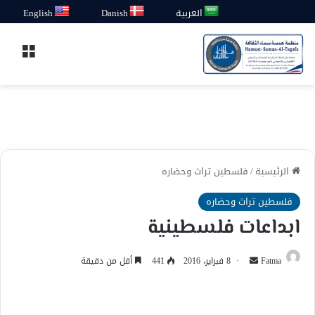
العربية
Danish
English
القائ
الرئيسية
/
فلسطين تراث وحضاره
فلسطين تراث وحضاره
ابداعات فلسطينية
أرسل
Fatma
8 فبراير، 2016
441
أقل من دقيقة
بريدا
إلكترونيا