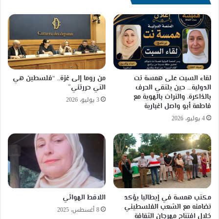
وجنوبه.
وأعلــن
الكاتب
والنائب
الســابق
حســن
العلوي
في
لقاء السبت على همسة نت
من روما إلى غزة.. “فلسطين هي
لقــاء
الدولية… حين يلتقي الحرف
التي حررتني”
تلفزيون
بالذاكرة، والتراث بالهوية مع
3 يوليو، 2026
فاطمة أبو واصل اغبارية
4 يوليو، 2026
مكتب همسة في إيطاليا يؤكد
اللاقط الهوائي
تضامنه مع الشعب الفلسطيني
8 أغسطس، 2025
خلال افتتاح مهرجان الثقافة