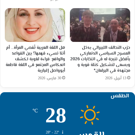
حزب التحالف الليبرالي يدخل
هل اللغة العربية تُقصي المرأة… أم
المسرح السياسي الدنماركي
أننا نسيء فهمها؟ بين القواعد
بأفضل نتيجة له في انتخابات 2026
والواقع: قراءة لغوية تكشف
ويسعى لتشكيل كتلة قوية و
انعكاس المجتمع في اللغة فاطمة
مجتهدة في البرلمان*
أبوواصل إغبارية
13 أبريل، 2026
30 مارس، 2026
الطقس
28
℃
28º - 22º