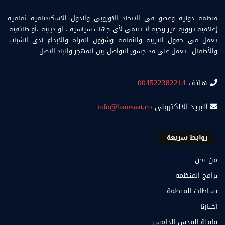
منظمة دولية وعضو في الاتحاد الاوروبي والدول الإسكندنافية ثقافية
إعلامية تربوية غير ربحية لا تنتمي لأي جهات سياسية ، او دينية ،أو طائفية.
تعمل في حقول التربية والثقافة وشؤون المراة والابداع لدى الشباب.
والأطفال . تعمل على مد جسور التواصل بين المهجر والبلد الاصل.
هاتف
004522382214
البريد الالكتروني
info@hamsaat.co
روابط سريعة
من نحن
برامج المنظمة
نشاطات المنظمة
أخبارنا
قافلة القدس الخامس