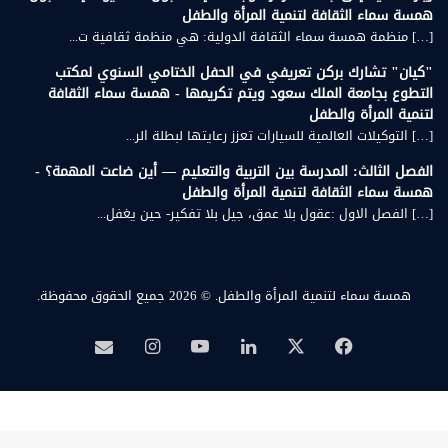
همسة سماء الثقافة لتنمية المرأة والطفل
[…] منظمة همسة سماء الثقافة الدولية: هي منظمة ثقافية ت...
"كيان" تشارك بركن تعريفي في الحفل الختامي السنوي لمكتب
التطوع بجامعة الملك سعود ويتم تكريمها - همسة سماء الثقافة
لتنمية المرأة والطفل
[…] التوكيلات العالمية للسيارات تعزز رعايتها لبطلة الر...
الفصل الثالث: المدرسة بين التربية والتعليم — أين ضاعت المهمة؟ -
همسة سماء الثقافة لتنمية المرأة والطفل
[…] الفصل الاول :عقول بلا عمق، جيل بلا تفكير- حين يغفل...
همسة سماء لتنمية المرأة والطفل.
© 2026 جميع الحقوق محفوظة.
‫X
فيسبوك
لينكدإن
‫YouTube
انستقرام
بريد
همسة