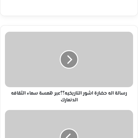
رسالة
اله
حضارة
اشور
التاريخيه؟؟
عبر
همسة
سماء
الثقافه
الدنمارك
رسالة اله حضارة اشور التاريخيه؟؟عبر همسة سماء الثقافه
الدنمارك
من
انا؟
بقلم
الشاعر