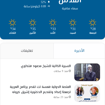
القدس
52%
0.89 كيلومتر/ساعة
سماء صافية
34
35
33
31
28
℃
℃
℃
℃
℃
الجمعة
السبت
الأحد
الأثنين
الثلاثاء
الأخيرة
تعليقات
السيرة الذاتية للشيخ محمود هنداوي
منذ 9 ساعات
المنصة الدولية همسة نت تقدم برنامج العربية
تجمعنا إعداد وتقديم الدكتورة إشرق كرونه
منذ 23 ساعة