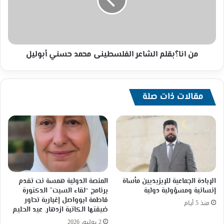
الفلسطينى
محمد
حسني
أبوليل
من انا؟بقلم الشاعر الفلسطينى محمد حسني أبوليل
مقالات ذات صلة
الإبادة الجماعية للإيزيديين مأساة
المنصة الدولية همسة نت تقدم
إنسانية ومسؤولية دولية
برنامج “لقاء السبت” الدكتورة
فاطمة ابوواصل إغبارية تحاور
منذ 5 أيام
ضيفتها الكاتبة ازدهار. عيد الحليم
2 يوليو، 2026