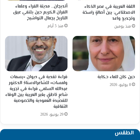
أنديجان… مدينة القراء وعلماء
اللغة العربية في عصر الذكاء
القرآن الكريم حين يلتقي عبق
الاصطناعي: بين أصالةٍ راسخة
التاريخ بجمال التواشيح
وتجديدٍ واعد
منذ 5 أيام
منذ يومين
حين كان للماء حكاية
قراءة نقدية في ديوان «بسمات
ولمسات» للشاعرالاستاذ الدكتور
8 يوليو، 2026
عبدالله السلمي قراءة في تجربة
شاعرٍ ناطقٍ بغير العربية بين الوفاء
للقصيدة العمودية والخصوصية
الثقافية
29 يونيو، 2026
الطقس