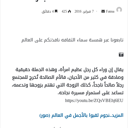
أرسل
Fatma
7 فبراير، 2016
425
4 دقائق
بريدا
إلكترونيا
تابعونا عبر همسة سماء الثقافه نافذتكم على العالم
يقال إن وراء كل رجل عظيم امرأة، وهذه الجملة حقيقية
وصادقة في كثير من الأحيان، فالأم الصالحة تُخرج للمجتمع
رجلاً صالحاً ناجحاً، كذلك الزوجة التي تهتم بزوجها وتدعمه،
تساعد على استمرار مسيرة نجاحه.
https://youtu.be/ZQsVBEhj6EU
المزيد..نجوم لقبوا بالأجمل في العالم (صور)