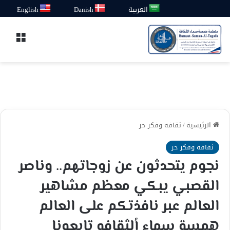
العربية
Danish
English
القائ
الرئيسية
/
ثقافه وفكر حر
ثقافه وفكر حر
نجوم يتحدثون عن زوجاتهم.. وناصر
القصبي يبكي معظم مشاهير
العالم عبر نافذتكم على العالم
همسة سماء ألثقافه تابعونا