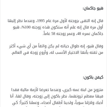
هيو جاكمان:
قال إنه التقى بزوجته لأول مرة عام 1995، وعندما نظر إليها
أول مرة قال إنه علم أنه ستكون هذه زوجته 100%، هيو
جاكمان عمره 48، وعمر زوجته 58 عاماً.
وقال هيو، إنه طوال حياته لم يكن واثقاً من أي شيء أكثر
من ثقته بأنها الاختيار الأنسب له، وأروع زوجة في العالم.
كيفن باكون:
متزوج من ابنة عمه كيري، وعندما تعرضا لأزمة مالية فقدا
فيها معظم ثروتهما، نظر باكون إلى زوجته، وقال لها، أنا
أحبك ولازلنا سوياً، ولدينا أطفال أصحاء، وعملنا كثيراً؛ كي