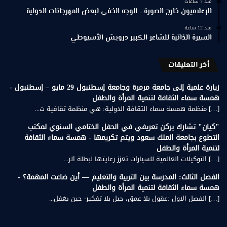
منذ 7 ساعات
الإعلاميون خارج الصورة… الوجه الخفي لبعض المهرجانات الدولية
منذ 12 ساعة
السيرة الذاتية للشاعر الكبير درويش الأسيوطي
أخر التعليقات
زيارة علمية إلى جامعة مرمرة وجامعة إسطنبول 29 مايو – إسطنبول -
همسة سماء الثقافة لتنمية المرأة والطفل
[…] منظمة همسة سماء الثقافة الدولية: هي منظمة ثقافية ت...
"كيان" تشارك بركن تعريفي في الحفل الختامي السنوي لمكتب
التطوع بجامعة الملك سعود ويتم تكريمها - همسة سماء الثقافة
لتنمية المرأة والطفل
[…] التوكيلات العالمية للسيارات تعزز رعايتها لبطلة الر...
الفصل الثالث: المدرسة بين التربية والتعليم — أين ضاعت المهمة؟ -
همسة سماء الثقافة لتنمية المرأة والطفل
[…] الفصل الاول :عقول بلا عمق، جيل بلا تفكير- حين يغفل...