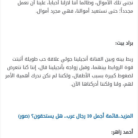
نجنى تلك الأموال، وطالما أننا لازلنا أحباباً، علينا أن نعمل
مجدداً؛ حتى نستعيد أموالنا، فهي مجرد أموال.
براد بيت:
ربط بينه وبين الفنانة أنجيلينا جولي علاقة حب طويلة أثبتت
قوة الروابط بينهما، وقبل زواجه بأنجيلينا قال، إننا كنا نتعرض
لضغوط كبيرة بسبب الأطفال، ولكننا لم نكن ندرك أهمية الأمر
لهم، ولنا ولكننا أدركناها الآن.
المزيد..قائمة أجمل 10 رجال عرب.. هل يستحقون؟ (صور)
أحمد زاهر: