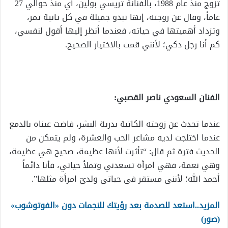
تزوج منذ عام 1988، بالفنانة تريسي بولين، أي منذ حوالي 27
عاماً، وقال عن زوجته، إنها تبدو جميلة في كل ثانية تمر،
وتزداد أهميتها في حياته، فعندما أنظر إليها أقول لنفسي،
كم أنا رجل ذكي؛ لأنني قمت بالاختيار الصحيح.
الفنان السعودي ناصر القصبي:
عندما تحدث عن زوجته الكاتبة بدرية البشر، فاضت عيناه بالدمع
عندما اختلجت لديه مشاعر الحب والعشرة، ولم يتمكن من
الحديث فترة ثم قال: “تأثرت لأنها عظيمة، صحيح هي عظيمة،
وهي نعمة، فهي امرأة تسعدني وتملأ حياتي، فأنا دائماً
أحمد الله؛ لأنني مستقر في حياتي ولديّ امرأة مثلها”.
المزيد..استعد للصدمة بعد رؤيتك للنجمات دون «الفوتوشوب»
(صور)