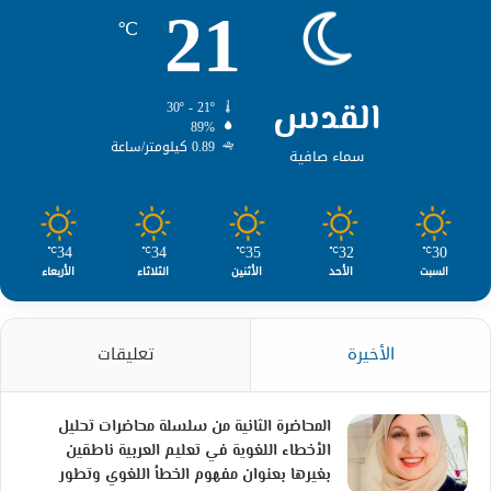
21
℃
القدس
30º - 21º
89%
0.89 كيلومتر/ساعة
سماء صافية
34
34
35
32
30
℃
℃
℃
℃
℃
السبت
الأحد
الأثنين
الثلاثاء
الأربعاء
الأخيرة
تعليقات
المحاضرة الثانية من سلسلة محاضرات تحليل
الأخطاء اللغوية في تعليم العربية ناطقين
بغيرها بعنوان مفهوم الخطأ اللغوي وتطور