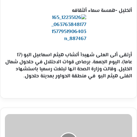
إلكترونيا
ألخليل -همسة سماء ألثقافه
أرتقى ألى العلى شهيدآ ألشاب هيثم اسماعيل البو (17
عاما)، اليوم الجمعة، برصاص قوات الاحتلال في حلحول شمال
الخليل. وقالت وزارة الصحة انها تبلغت رسميا باستشهاد
الفتى هيثم البو في منطقة الحواور بمدينة حلحول.
هيئة
الأسرى:
القيق
معرض