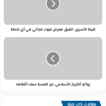
لموت
فجائي
في
أي
لحظة
هيئة الأسرى: القيق معرض لموت فجائي في أي لحظة
روائع
ألتاريخ
الأسلامي
عبر
همسة
سماء
ألثقافه
روائع ألتاريخ الأسلامي عبر همسة سماء ألثقافه
مقالات ذات صلة