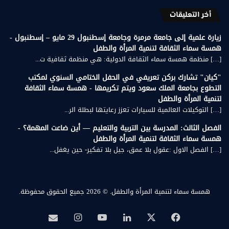
أخر التعليقات
زيارة علمية إلى جامعة مرمرة وجامعة إسطنبول 29 مايو – إسطنبول -
همسة سماء الثقافة لتنمية المرأة والطفل
[…] منظمة همسة سماء الثقافة الدولية: هي منظمة ثقافية ت...
"كيان" تشارك بركن تعريفي في الحفل الختامي السنوي لمكتب
التطوع بجامعة الملك سعود ويتم تكريمها - همسة سماء الثقافة
لتنمية المرأة والطفل
[…] التوكيلات العالمية للسيارات تعزز رعايتها لبطلة الر...
الفصل الثالث: المدرسة بين التربية والتعليم — أين ضاعت المهمة؟ -
همسة سماء الثقافة لتنمية المرأة والطفل
[…] الفصل الاول :عقول بلا عمق، جيل بلا تفكير- حين يغفل...
همسة سماء لتنمية المرأة والطفل.
© 2026 جميع الحقوق محفوظة.
‫X
فيسبوك
لينكدإن
‫YouTube
انستقرام
بريد