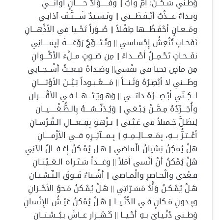
وَطَـني سَـكَــنٌ: أمٌّ وأبٌ || وفَُـــــؤادٌ حـــــانٍ آوانـــي
ونـداءٌ عـــذْبٌ أيْـقَـظَـــني || ونَـشـيدٌ شَــــنَّـفَ آذانِـي
ومَــعـانٍ أحْفَـظُـــها طِفْـلاً || صُــوَراً تَحْــيا في الأذْهـــانِ
نَفَحـاتٍ تُنْعِشُ إِحْساسي || وتُـتَـــوِّجُ رَوْعَــــةَ إيِمــــانِي
نفَــحـاتٍ تَحْـمِــلُ أصْـــداءً || مِن صَــوتٍ مــلْءَ الأكْـــوانِ
مِن ماضٍ يَحيا في نفْسي|| وصَـداهُ يَبـعــثُ أشْــجــانِي
وطَـــني لا أبْصِـرُهُ وَثَـنـــاً || مَــــعْــبـوداً بَـيْــنَ الأوْثــــانِ
لــكِــنّي أبْـصِـــرُهُ ذاتـــي || وَهـويّـتَـــهــا فـي الأقْــــران
وأُجَـــرِّدُهُ مِـمَّــنْ يَـبْـغـي || وَيُـدَنِّــسُـــهُ بِالـطُّـغْـــــيــان
لِيظَـلَّ جَـميلاً في عَـيْـني || يـزْهـو بِفِــعـــالِ الـفُـرْسـانِ
أعْــتـزُّ بــهِ، بِمَــعـــالِــمِــهِ || بِـمـــآثِــرِهِ فــي الأزْمــــانِ
هلْ يُمكِنُ نِسْيانُ الْماضي || هـل يُمْـكنُ إِغـفــالُ الآنِي
هَلْ يُمْكنُ أنْ أنْسى أمَلاً || وغـــداً سَـتَـراه الـعَــيْـنـانِ
فـغَدي والْحـاضرِ والْمـاضي || أشْـياءٌ فَــوقَ الـنِّـسْـيـان
هَـلْ يُمْـكـنُ وَأْدُ مَسَـرّاتِي || هَـلْ يُمْـكنُ مَـحوُ الأحْــزانِ
وبِـدونِ مَـكانٍ فـي الدُّنْـيــا || هَـلْ يُمْكنُ عَيْـشُ الإِنْسانِ
وَطــني دُنْـيـايَ بـهِ أحْـيــا || كَـهَــزارٍ عــاشَ بـبُــسْـتــانِ