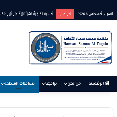
السبت, أغسطس 8 2026
أمسية ثقَافِيَّةٌ اسْتِثْنَائِيَّةٌ عَبْرَ أَثِيرِ هَمْسَةِ ن
آخر أخبارنا
الرئيسية
من نحن
برامجنا
نشاطات المنظمة