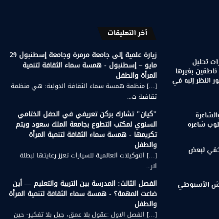
أخر التعليقات
زيارة علمية إلى جامعة مرمرة وجامعة إسطنبول 29
ات تحليل
مايو – إسطنبول - همسة سماء الثقافة لتنمية
 ناطقين بغيرها
المرأة والطفل
 النظر إليه في
[…] منظمة همسة سماء الثقافة الدولية: هي منظمة
ثقافية ت...
"كيان" تشارك بركن تعريفي في الحفل الختامي
الشاعرة
السنوي لمكتب التطوع بجامعة الملك سعود ويتم
لوب شاعرة
تكريمها - همسة سماء الثقافة لتنمية المرأة
والطفل
لخفي لبعض
[…] التوكيلات العالمية للسيارات تعزز رعايتها لبطلة
الر...
الفصل الثالث: المدرسة بين التربية والتعليم — أين
رويش الأسيوطي
ضاعت المهمة؟ - همسة سماء الثقافة لتنمية المرأة
والطفل
[…] الفصل الاول :عقول بلا عمق، جيل بلا تفكير- حين