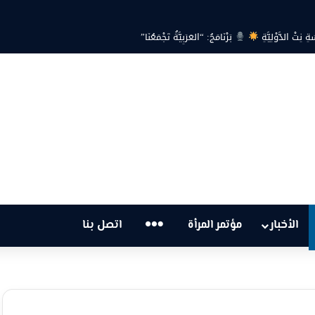
ِتْ الدَّوْلِيَّةِ
بَرْنَامَجُ: “العَرَبِيَّةُ تَجْمَعُنَا”
…
الأخبار
مؤتمر المرأة
اتصل بنا