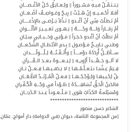
يَـتــنَـقّــلُ فـيـهِ مَـسْــروراً || ويُـعــانِـقُ كـلَّ الأغْــصــــانِ
أفَـلا أَحْـمــيــهِ إِنْ هَــبَّـتْ || رِيـحٌ وعَــواصِــفُ أضْــغـــانِ
أمْ تَـطـلُبُ مِنّي أنْ أغْــدو || نَـذْلاً يَــرْضــى بالإِذْعــــــانِ
أمْ زمّـــاراً وَلــــهُ وجْــــــهٌ || يَـهــوى تَغــيــيـرَ الأَلْـــــوانِ
أمْ تطلُبُ أنْ أغْـدو حَـجَـراً || مَــوْتِي وَحَـــيــاتِي سِـيّـانِ
وَطـنـي تـاريــخٌ مَــوْصـول || بِـدمِ الأبْـطــالِ الشُّجْـعـــان
ســـأظَـــلُّ أُردّدُهُ دوْمـــــاً || وأُلَــقِّــنُـــهُ لِــلْــــوِلْــــــدان
لا آلـــو جَــهْـــداً أَرْويـِـه || لِـيَــعــــوهُ بـعــدَ الــقُــــرآنِ
قِــيَمٌ عِـشْنـا نـتَـعــلَّـمُــهـا || لا يَـنـْفــيـهــا فِــعـــلٌ ثــانِ
بلْ يُحْـيـيهـا وَيُـؤَجِّـجُــهــا || فـعــلُ الْمُــرْتَــدِّ الطَّـعّـــان
فالدّينُ الْحَـقُّ تُشاهِــــدُهُ || طَــوْداً في وَجْـــهِ الْكُـفْـرانِ
وَمُسَيْلَمـةُ الكذّابُ هَوى || مَــلْــعــونـاً عِــنـدَ الـدَّيـّـــان
*****************************
الشاعر حسن منصور
[من المجموعة الثامنة، ديوان (في الدوامة) دار أمواج. عمّان. 2014م. ط1 ص20