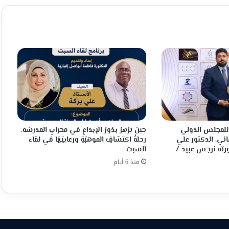
م للمجلس الدولي
حين تزهرُ بذورُ الإبداعِ في محرابِ المدرسَة:
اني، الدكتور علي
رحلةُ اكتشافِ الموهبَةِ ورعايتِهَا في لقاء
ته نرجس عبيد /
السبت
منذ 6 أيام