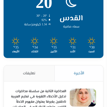
20
القدس
30º - 20º
92%
1.34 كيلومتر/ساعة
سماء صافية
35
34
35
31
30
℃
℃
℃
℃
℃
السبت
الأحد
الأثنين
الثلاثاء
الأربعاء
الأخيرة
تعليقات
المحاضرة الثانية من سلسلة محاضرات
تحليل الأخطاء اللغوية في تعليم العربية
ناطقين بغيرها بعنوان مفهوم الخطأ