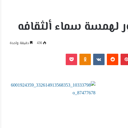
 لهمسة سماء ألثقافه
436
دقيقة واحدة
بينتيريست
Odnoklassniki
‫Pocket