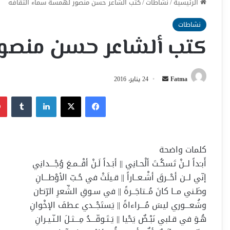
الرئيسية
/
نشاطات
/
كتب ألشاعر حسن منصور لهمسة سماء ألثقافه
نشاطات
كتب ألشاعر حسن منصور
أرسل
Fatma
24 يناير، 2016
بريدا
فيسبوك
‫X
لينكدإن
إلكترونيا
كلمات واضحة
أَبـَداً لــنْ تَسكُـتَ ألْحـانِي || أبَـداً لَـنْ أقْــمـعَ وُجْـــدانِي
إنّي لــن أحْــرقَ أشْـعــاراً || قـيلَتْ في حُـبّ الأوْطـــانِ
وطَـني مــا كانَ مُــتاجَــرةً || في سـوقِ الشِّعرِ الرّنـّان
وشُعـــوري ليسَ مُـــراءاةً || يَستَجْــدي عـطفَ الإخْوانِ
هُـوَ في قـلبي نَبْـضٌ يَحْيا || يَـتَـوقّـــدُ مِـــثـلَ الـنّـيـرانِ