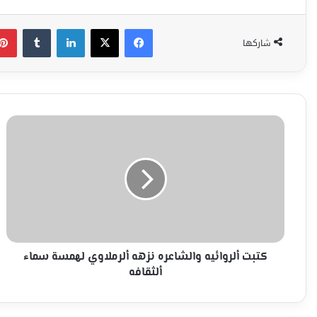
فيسبوك
‫X
لينكدإن
شاركها
كتبت
ألروائيه
والشاعره
نزهه
ألرملاوي
لهمسة
سماء
ألثقافه
كتبت ألروائيه والشاعره نزهه ألرملاوي لهمسة سماء
ألثقافه