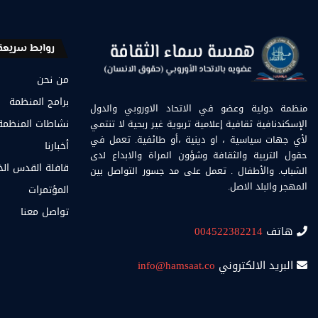
روابط سريعة
من نحن
برامج المنظمة
منظمة دولية وعضو في الاتحاد الاوروبي والدول
الإسكندنافية ثقافية إعلامية تربوية غير ربحية لا تنتمي
نشاطات المنظمة
لأي جهات سياسية ، او دينية ،أو طائفية. تعمل في
أخبارنا
حقول التربية والثقافة وشؤون المراة والابداع لدى
قافلة القدس ال
الشباب. والأطفال . تعمل على مد جسور التواصل بين
المهجر والبلد الاصل.
المؤتمرات
تواصل معنا
هاتف
004522382214
البريد الالكتروني
info@hamsaat.co