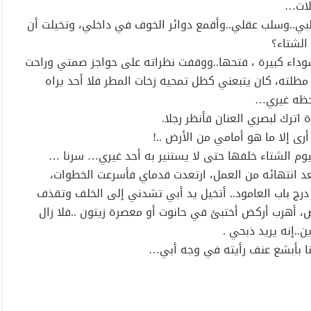
لات…
بي..وسلب عقلي..وأقمع دوائر الخوف في داخلي، وتخيلت أن
الشتاء؟
وداء كبيرة ، فتحها..ووقفت نظراته على حواجز صمتي وراحت
لته، كان يتبعني كظل تمحيه زخات المطر فلا أحد يراه
لحظه غيري…
 اترك لبصري العنان فأنظر رجلا.
رى إلا ما هو أمامي من الأرض ..!
م الشتاء خلفها حتى لا يستنير به أحد غيري… سرنا …
 انتهائه من العمل، ارتعدت قدماي فأسرعت الخطوات،
رج باب العامود.. أتخيل يد أبي تشدني إلى الخلف وتقذف
، أهرب أركض أختبئ في حانوت أو معصرة زيتون ..فلا زال
..إنه يريد ذبحي .
ا بأبشع عنف رأيته في وجه أبي…