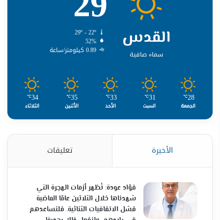
29
القدس
29º - 22º
52%
0.89 كيلومتر/ساعة
سماء صافية
34
35
33
31
28
℃
℃
℃
℃
℃
الجمعة
السبت
الأحد
الأثنين
الثلاثاء
الأخيرة
تعليقات
فؤاد عودة: تُظهر أزمات الهجرة التي
شهدناها خلال الثلاثين عامًا الماضية
فشل الاتفاقيات الثنائية. فلنساعدهم