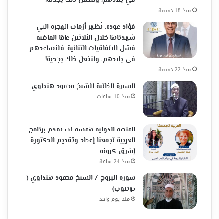
في بلادهم، ولنفعل ذلك بجدية!
منذ 18 دقيقة
فؤاد عودة: تُظهر أزمات الهجرة التي
شهدناها خلال الثلاثين عامًا الماضية
فشل الاتفاقيات الثنائية. فلنساعدهم
في بلادهم، ولنفعل ذلك بجدية!
منذ 22 دقيقة
السيرة الذاتية للشيخ محمود هنداوي
منذ 10 ساعات
المنصة الدولية همسة نت تقدم برنامج
العربية تجمعنا إعداد وتقديم الدكتورة
إشرق كرونه
منذ 24 ساعة
سورة البروج / الشيخ محمود هنداوي (
يوتيوب)
منذ يوم واحد