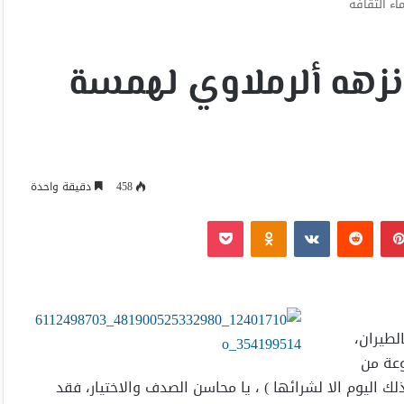
اء ألثقافه
 نزهه ألرملاوي لهمسة
458
دقيقة واحدة
بينتيريست
Odnoklassniki
‫Pocket
لطيران،
عة من
 اليوم الا لشرائها ) ، يا محاسن الصدف والاختيار، فقد