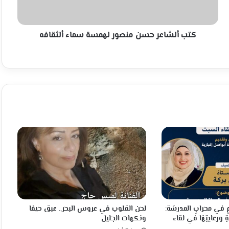
ألثقافه
كتب ألشاعر حسن منصور لهمسة سماء ألثقافه
عِ في محرابِ المدرسَة:
لحن القلوب في عروس البحر.. عبق حيفا
ِ ورعايتِهَا في لقاء
ونكهات الجليل