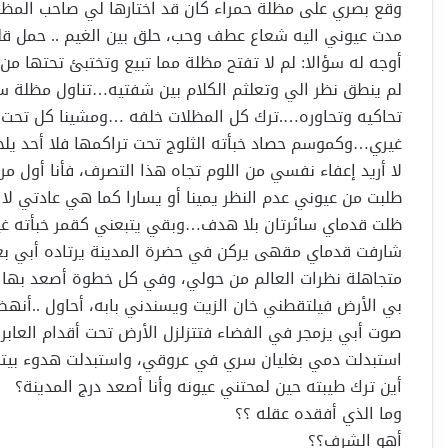
وقع بصري على مظلة حمراء كان قد اختارها لي صاحب المظ
مدت عيوني اليه شعاع عطف وحب، حلق بين الغيم .. حمل قل
أوجه له سؤالا: لم لا تفتح مظلة مما تبيع
وتختبئ تحتها من 
لم ينطق نظر الي وتعلثم الكلام بين شفتيه…تناول مظلة س
تحاكيه وتحاوره….ترك كل المظلات خلفه …ومشينا كل تحت مظ
غيري…وكموسم حصاد خبأته الثلوج تحت تراكمها فلا أحد ي
لا أريد إعفاء نفسي من اللوم تجاه هذا التصرف، فأنا أول مرة
طلبت من عيوني عدم النظر يمينا أو يسارا كما هي عادتي لا أ
ظلت قدماي سائرتان بلا هدف…وبقي يتبعني كقمر خبأته غيو
شارفت قدماي مقهى يركن في حضرة المدينة يرتاده أبي بعد
متجاهلة نظرات العالم من حولي، وفي كل خطوة أصعد بها د
بي الأرض فيلتقطني خان الزيت ويسندني بابه، أحاول ..أنهض
صوت أبي يزمجر في الفضاء فتتزلزل الأرض تحت أقدام العابرين
استبدلت دمي بغليان سري في عروقي، واستبدلت هدوء بيتن
أين ترك طيبته حين لمحتني عيونه وأنا أصعد درج المدينة؟
وما الذي أفقده عقله ؟؟
أهو الشرف؟؟