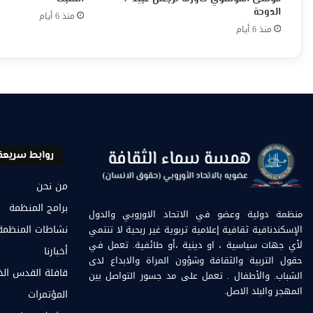
الدوحة
منذ 6 أيام
منذ 6 أيام
روابط سريعة
من نحن
برامج المنظمة
منظمة دولية وعضو في الاتحاد الاوروبي والدول
الإسكندنافية ثقافية إعلامية تربوية غير ربحية لا تنتمي
نشاطات المنظمة
لأي جهات سياسية ، او دينية ،أو طائفية. تعمل في
أخبارنا
حقول التربية والثقافة وشؤون المراة والابداع لدى
قافلة القدس ال
الشباب. والأطفال . تعمل على مد جسور التواصل بين
المهجر والبلد الاصل.
المؤتمرات