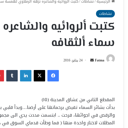
الرئيسية
/
نشاطات
/
كتبت ألروائيه والشاعره نزهه ألرملاوي لهمسة سم
نشاطات
كتبت ألروائيه والشاعره
سماء ألثقافه
أرسل
Fatma
24 يناير، 2016
بريدا
فيسبوك
‫X
لينكدإن
إلكترونيا
المقطع الثاني من عشاق المدينة (١٥)
بدأت بشائر السماء تفيض برحماتها على أرضنا…وبدأ قلبي با
والرقص في اجوائها، فرحت .. ابتسمت مددت يدي الى مجمو
المظلات لاختار واحدة منها ( فما وطأت قدماي السوق في ذلك