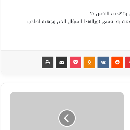
اق وتهذيب للنفس ؟؟
 وضعت به نفسي !ويالهذا السؤال الذي وجهته لصاحب
بينتيريست
Odnoklassniki
‫Pocket
مشاركة عبر البريد
طباعة
كتب
ألشاعر
حسن
منصور
لهمسة
سماء