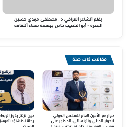
مهدي
حسين
البصرة
-
بقلم ألشاعر ألعراقي د . مصطفى مهدي حسين
أبو
البصرة - أبو الخصيب خاص بهمسة سماء ألثقافه
الخصيب
خاص
بهمسة
سماء
ألثقافه
مقالات ذات صلة
حوار مع الأمين العام للمجلس الدولي
حين تزهرُ بذورُ الإبدا
للحوار الديني والإنساني، الدكتور علي
رحلةُ اكتشافِ الموهبَة
موسى الموسوي حاورته نرجس عبيد /
السبت