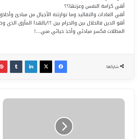
أهي كرامة النفس وعزتها؟؟
أهي العادات والتقاليد وما توارثته الأجيال من مبادئ وأخل
أهو الدين فالحلال بين والحرام بين ؟؟يالهذا المأزق الذي
المظلات فكسر مبادئي وأخذ حيائي مني…!
فيسبوك
‫X
لينكدإن
شاركها
بقلم
ألشاعر
ألعراقي
د
.
مصطفى