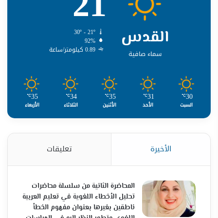
21
القدس
30º - 21º
92%
0.89 كيلومتر/ساعة
سماء صافية
35
34
35
31
30
℃
℃
℃
℃
℃
السبت
الأحد
الأثنين
الثلاثاء
الأربعاء
الأخيرة
تعليقات
المحاضرة الثانية من سلسلة محاضرات
تحليل الأخطاء اللغوية في تعليم العربية
ناطقين بغيرها بعنوان مفهوم الخطأ