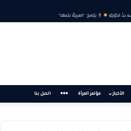
ةِ نِتْ الدَّوْلِيَّةِ
بَرْنَامَجُ: “العَرَبِيَّةُ تَجْمَعُنَا”
…
الأخبار
مؤتمر المرأة
اتصل بنا