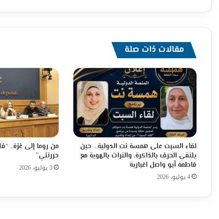
على
حجر
ذبحنا
عاشت
فلسطين
مقالات ذات صلة
عربيه
حره
لقاء السبت على همسة نت الدولية… حين
من روما إلى غزة.. “
يلتقي الحرف بالذاكرة، والتراث بالهوية مع
حررتني”
فاطمة أبو واصل اغبارية
3 يوليو، 2026
4 يوليو، 2026