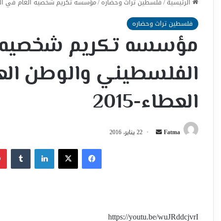
الرئيسية
/
فلسطين تراث وحضاره
/
مؤسسه تكريم شخصيه العام في الداخ
فلسطين تراث وحضاره
مؤسسه تكريم شخصيه ال
الفلسطيني والوطن الع
العطاء-2015
أرسل
Fatma
22 يناير، 2016
بريدا
فيسبوك
‫X
لينكدإن
إلكترونيا
https://youtu.be/wuJRddcjvrI