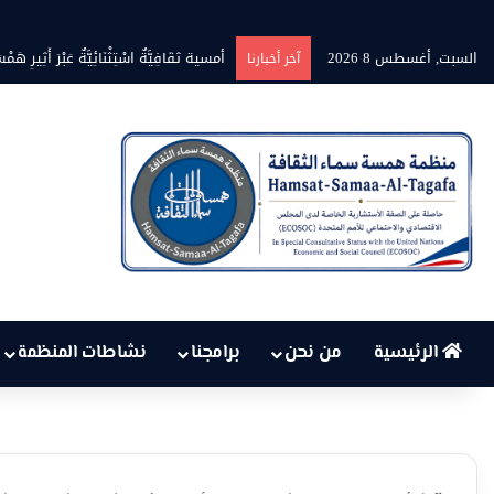
السبت, أغسطس 8 2026
أمسية ثقَافِيَّةٌ اسْتِثْنَائِيَّةٌ عَبْرَ أَثِيرِ هَمْسَ
آخر أخبارنا
الرئيسية
من نحن
برامجنا
نشاطات المنظمة