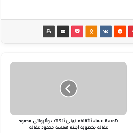
بينتيريست
Odnoklassniki
‫Pocket
مشاركة عبر البريد
طباعة
همسة
سماء
ألثقافه
تهنئ
ألكاتب
وألروائي
محمود
عفانه
بخطوبة
أبنته
همسة سماء ألثقافه تهنئ ألكاتب وألروائي محمود
همسة
عفانه بخطوبة أبنته همسة محمود عفانه