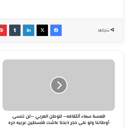
فيسبوك
‫X
لينكدإن
شاركها
همسة
سماء
ألثقافه-
-
للوطن
العربي
-
-لن
ننسى
أوطاننا
همسة سماء ألثقافه-- للوطن العربي --لن ننسى
ولو
أوطاننا ولو على حجر ذبحنا عاشت فلسطين عربيه حره