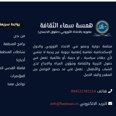
روابط سريعة
من نحن
برامج المنظمة
منظمة دولية وعضو في الاتحاد الاوروبي والدول
الإسكندنافية ثقافية إعلامية تربوية غير ربحية لا تنتمي
نشاطات المنظمة
لأي جهات سياسية ، او دينية ،أو طائفية. تعمل في
أخبارنا
حقول التربية والثقافة وشؤون المراة والابداع لدى
قافلة القدس ال
الشباب. والأطفال . تعمل على مد جسور التواصل بين
المهجر والبلد الاصل.
المؤتمرات
تواصل معنا
هاتف
004522382214
البريد الالكتروني
info@hamsaat.co