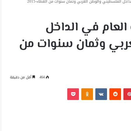
ل الفلسطيني والوطن العربي وثمان سنوات من العطاء-2015
عام في الداخل
ربي وثمان سنوات من
464
أقل من دقيقة
بينتيريست
Odnoklassniki
‫Pocket