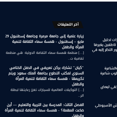
أخر التعليقات
زيارة علمية إلى جامعة مرمرة وجامعة إسطنبول 29
ات تحليل
مايو – إسطنبول - همسة سماء الثقافة لتنمية
 ناطقين بغيرها
المرأة والطفل
 النظر إليه في
[…] منظمة همسة سماء الثقافة الدولية: هي منظمة
ثقافية ت...
"كيان" تشارك بركن تعريفي في الحفل الختامي
الشاعرة
السنوي لمكتب التطوع بجامعة الملك سعود ويتم
لوب شاعرة
تكريمها - همسة سماء الثقافة لتنمية المرأة
والطفل
لخفي لبعض
[…] التوكيلات العالمية للسيارات تعزز رعايتها لبطلة
الر...
الفصل الثالث: المدرسة بين التربية والتعليم — أين
رويش الأسيوطي
ضاعت المهمة؟ - همسة سماء الثقافة لتنمية المرأة
والطفل