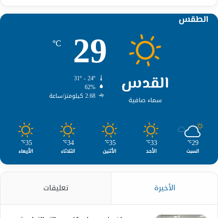
الطقس
29
℃
القدس
31º - 24º
62%
2.68 كيلومتر/ساعة
سماء صافية
35
34
35
33
29
℃
℃
℃
℃
℃
السبت
الأحد
الأثنين
الثلاثاء
الأربعاء
الأخيرة
تعليقات