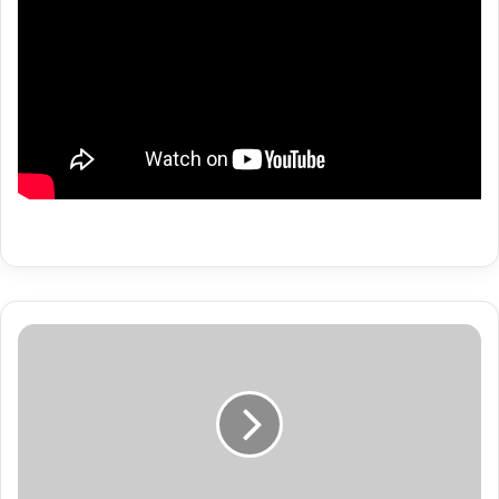
حكمة
الصباح
رئيس
قلم
التحرير
عبد
الحفيظ
اغبارية