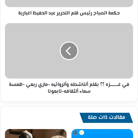
حكمة الصباح رئيس قلم التحرير عبد الحفيظ اغبارية
في
غـــــــــــــزه
؟؟
بقلم
ألناشطه
وألروائيه
-ماري
ربعي
-همسة
سماء
في غـــــــــــــزه ؟؟ بقلم ألناشطه وألروائيه -ماري ربعي -همسة
ألثقافه-
سماء ألثقافه-تابعونا
تابعونا
مقالات ذات صلة