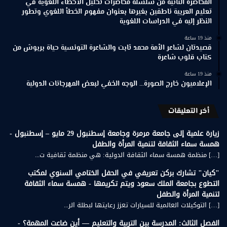
المحاضرة الثانية من سلسلة محاضرات تحليل الأخطاء اللغوية في
تعليم العربية ناطقين بغيرها بعنوان مفهوم الخطأ اللغوي وتطور
النظر إليه في الدراسات اللغوية
منذ 19 ساعة
قصيدتان لشاعر الأمة محمد ثابت والشاعرة التونسية حياة بربوش من
كتاب قلوب شاعرة
منذ 19 ساعة
الإعلاميون خارج الصورة… الوجه الخفي لبعض المهرجانات الدولية
أخر التعليقات
زيارة علمية إلى جامعة مرمرة وجامعة إسطنبول 29 مايو – إسطنبول -
همسة سماء الثقافة لتنمية المرأة والطفل
[…] منظمة همسة سماء الثقافة الدولية: هي منظمة ثقافية ت...
"كيان" تشارك بركن تعريفي في الحفل الختامي السنوي لمكتب
التطوع بجامعة الملك سعود ويتم تكريمها - همسة سماء الثقافة
لتنمية المرأة والطفل
[…] التوكيلات العالمية للسيارات تعزز رعايتها لبطلة الر...
الفصل الثالث: المدرسة بين التربية والتعليم — أين ضاعت المهمة؟ -