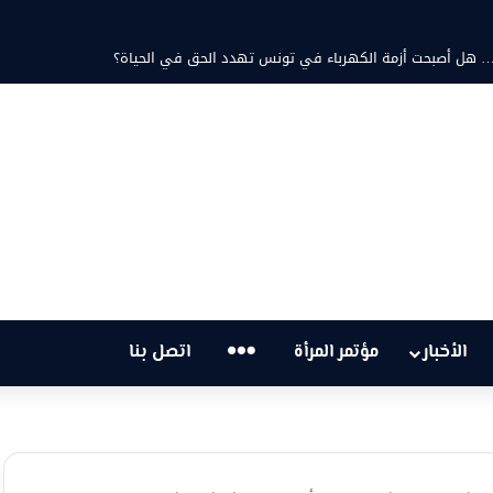
د ثابت والشاعرة فاطمة الزامل: عزف على أوتار الحنين وشجن القوافي
…
الأخبار
مؤتمر المرأة
اتصل بنا