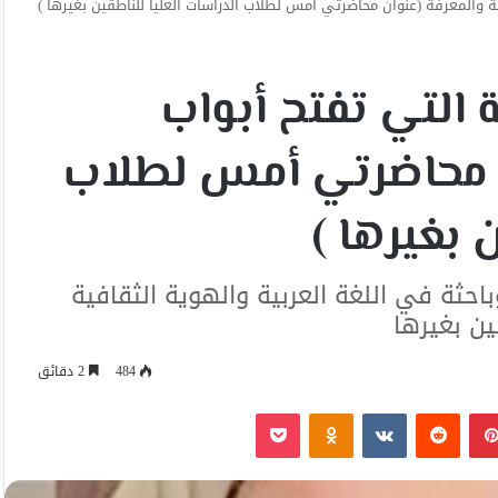
افة والمعرفة (عنوان محاضرتي أمس لطلاب الدراسات العليا للناطقين بغيرها )
غة التي تفتح أبواب
ان محاضرتي أمس لطلاب
 بغيرها )
باحثة في اللغة العربية والهوية الثقافية
ين بغيرها
484
2 دقائق
بينتيريست
Odnoklassniki
‫Pocket