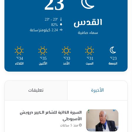
23
القدس
23º - 23º
82%
2.24 كيلومتر/ساعة
سماء صافية
34
35
33
31
23
℃
℃
℃
℃
℃
الجمعة
السبت
الأحد
الأثنين
الثلاثاء
الأخيرة
تعليقات
السيرة الذاتية للشاعر الكبير درويش
الأسيوطي
منذ 5 ساعات