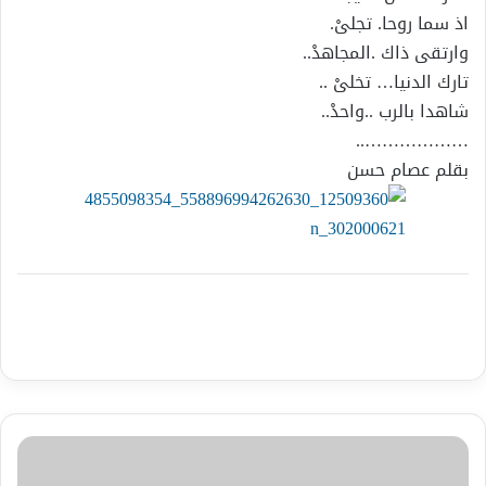
اذ سما روحا. تجلىْ.
وارتقى ذاك .المجاهدْ..
تارك الدنيا… تخلىْ ..
شاهدا بالرب ..واحدْ..
………………..
بقلم عصام حسن
عاجل
همسة