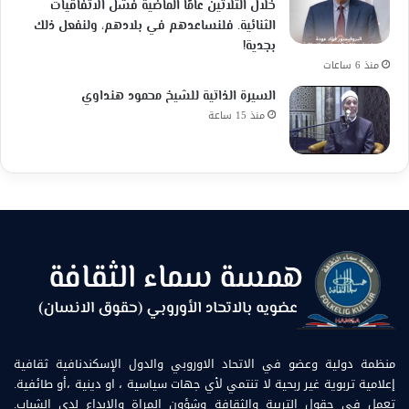
خلال الثلاثين عامًا الماضية فشل الاتفاقيات
الثنائية. فلنساعدهم في بلادهم، ولنفعل ذلك
بجدية!
منذ 6 ساعات
السيرة الذاتية للشيخ محمود هنداوي
منذ 15 ساعة
منظمة دولية وعضو في الاتحاد الاوروبي والدول الإسكندنافية ثقافية
إعلامية تربوية غير ربحية لا تنتمي لأي جهات سياسية ، او دينية ،أو طائفية.
تعمل في حقول التربية والثقافة وشؤون المراة والابداع لدى الشباب.