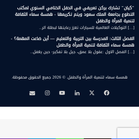
"كيان" تشارك بركن تعريفي في الحفل الختامي السنوي لمكتب
التطوع بجامعة الملك سعود ويتم تكريمها - همسة سماء الثقافة
لتنمية المرأة والطفل
[…] التوكيلات العالمية للسيارات تعزز رعايتها لبطلة الر...
الفصل الثالث: المدرسة بين التربية والتعليم — أين ضاعت المهمة؟ -
همسة سماء الثقافة لتنمية المرأة والطفل
[…] الفصل الاول :عقول بلا عمق، جيل بلا تفكير- حين يغفل...
همسة سماء لتنمية المرأة والطفل.
© 2026 جميع الحقوق محفوظة.
‫X
فيسبوك
لينكدإن
‫YouTube
انستقرام
بريد
همسة