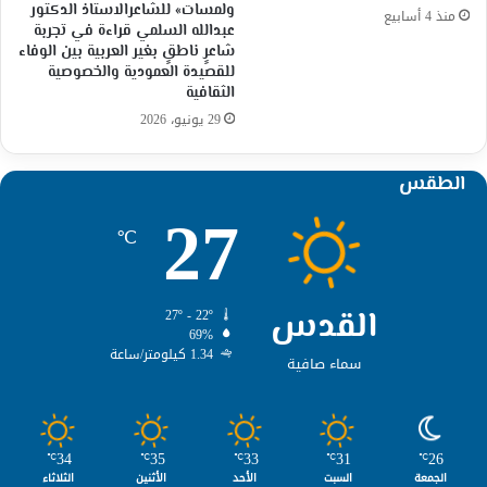
ولمسات» للشاعرالاستاذ الدكتور
منذ 4 أسابيع
عبدالله السلمي قراءة في تجربة
شاعرٍ ناطقٍ بغير العربية بين الوفاء
للقصيدة العمودية والخصوصية
الثقافية
29 يونيو، 2026
الطقس
27
℃
القدس
27º - 22º
69%
1.34 كيلومتر/ساعة
سماء صافية
34
35
33
31
26
℃
℃
℃
℃
℃
الجمعة
السبت
الأحد
الأثنين
الثلاثاء