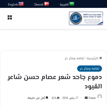
العربية
Danish
English
القائ
الرئيسية
/
ثقافه وفكر حر
ثقافه وفكر حر
دموع جاحد شعر عصام حسن شاعر
القيود
أرسل
Fatma
17 يناير، 2016
424
أقل من دقيقة
بريدا