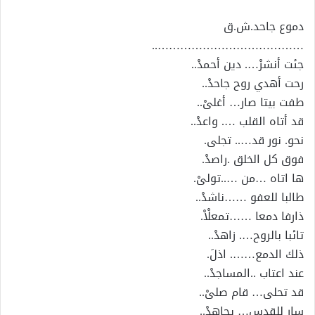
إلكترونيا
دموع جاحد.ش.ق
…………………………………..
جئت أنشرْ…. دين أحمدْ..
رحت أهدي روح جاحدْ..
طفت بيتا صار… أغلىْ..
قد أتاه القلب …. واعدْ..
نحو. نور قد….. تجلى.
فوق كل الخلق .راصدْ.
ها اتاه …من …..تولىْ.
طالبا للعفو ……ناشدْ..
ذارفا دمعا ……تمعلْاْ.
تائبا بالروح…. زاهدْ..
ذلك الدمع……. اذلَ.
عند اعتاب ..المساجدْ..
قد تحلى… قام صلىْ..
سار للقدس… يجاهدْ..