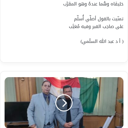
خليفَاه وهُما عندهُ وهو المقَرَّب
تمنّيت بالقول أصلِّي أُسلِّم
على صاحِب القبر وفيه مُغيَّب
( أ د عبد الله السلّمي)
توسيع
موقف
قرية
الشوبك
٠
جهد
مشكور
لرئيس
مدينة