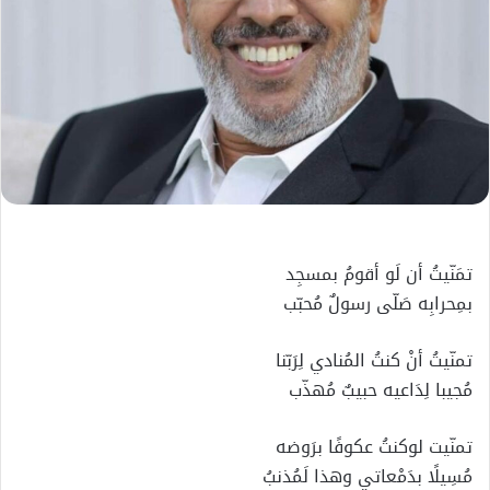
تمَنّيتُ أن لَو أقومُ بمسجِد
بمِحرابِه صَلّى رسولٌ مُحبّب
تمنّيتُ أنْ كنتُ المُنادي لِرَبّنا
مُجيبا لِدَاعيه حبيبٌ مُهذّب
تمنّيت لوكنتُ عكوفًا برَوضه
مُسِيلًا بدَمْعاتي وهذا لَمُذنبُ