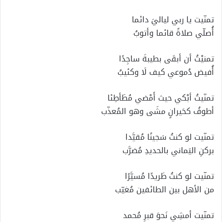
تمنّيت يا ربي لياليَ دائما
أُصلّي صلاةً قائما وأتوبُ
تمنيْتُ أن أبقَى بطيبةَ ساجِدًا
أُفيض دُموعي كيف لَا وكئيبُ
تمنّيتُ أبْكي حيث أَمْضي مُطَأطِئا
أطوفُ كحَيرانٍ مشَى وهو المُعذّب
تمنّيت لو كنتُ سَجينًا مُقيَّدا
بركنِ اليَماني بالحديدِ مُضرَّب
تمنّيت لو كنتُ طَريدًا مُسيَّرًا
من الأهل بين الطائفين مُغيّب
تمنّيت أمشِي نَحوَ قبرِ مُحمد