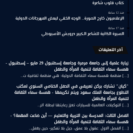
كتاب قلوب شاعرة
منذ 12 ساعة
الإعلاميون خارج الصورة… الوجه الخفي لبعض المهرجانات الدولية
منذ 17 ساعة
السيرة الذاتية للشاعر الكبير درويش الأسيوطي
أخر التعليقات
زيارة علمية إلى جامعة مرمرة وجامعة إسطنبول 29 مايو – إسطنبول -
همسة سماء الثقافة لتنمية المرأة والطفل
[…] منظمة همسة سماء الثقافة الدولية: هي منظمة ثقافية ت...
"كيان" تشارك بركن تعريفي في الحفل الختامي السنوي لمكتب
التطوع بجامعة الملك سعود ويتم تكريمها - همسة سماء الثقافة
لتنمية المرأة والطفل
[…] التوكيلات العالمية للسيارات تعزز رعايتها لبطلة الر...
الفصل الثالث: المدرسة بين التربية والتعليم — أين ضاعت المهمة؟ -
همسة سماء الثقافة لتنمية المرأة والطفل
[…] الفصل الاول :عقول بلا عمق، جيل بلا تفكير- حين يغفل...