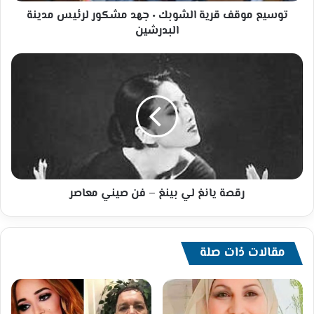
البدرشين
توسيع موقف قرية الشوبك ٠ جهد مشكور لرئيس مدينة
البدرشين
رقصة
يانغ
لي
بينغ
–
فن
صيني
معاصر
رقصة يانغ لي بينغ – فن صيني معاصر
مقالات ذات صلة