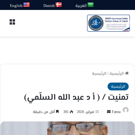
العربية
Danish
English
القائ
الرئيسية
/
الرئيسية
الرئيسية
تمنيت / ( أ د عبد الله السلّمي)
أرسل
Fatma
15 فبراير، 2026
381
أقل من دقيقة
بريدا
إلكترونيا