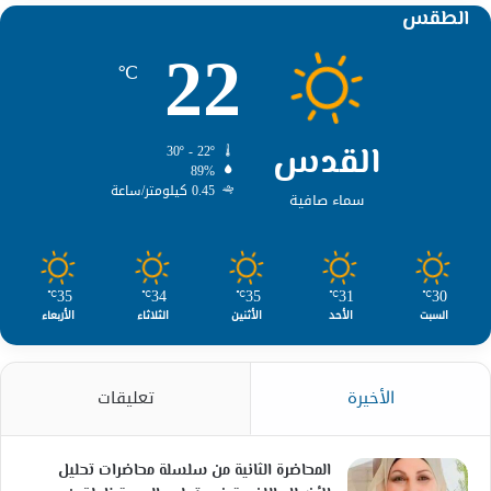
الطقس
22
℃
القدس
30º - 22º
89%
0.45 كيلومتر/ساعة
سماء صافية
35
34
35
31
30
℃
℃
℃
℃
℃
السبت
الأحد
الأثنين
الثلاثاء
الأربعاء
الأخيرة
تعليقات
المحاضرة الثانية من سلسلة محاضرات تحليل