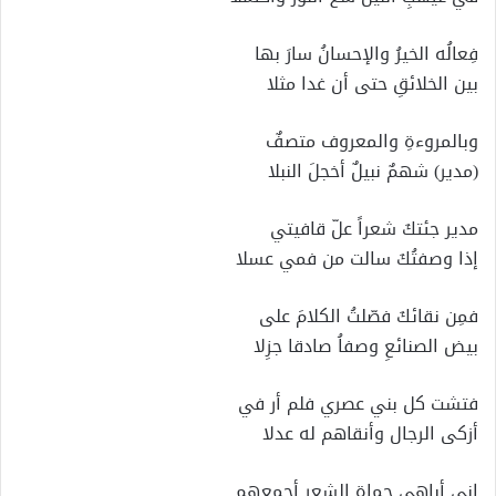
فِعالُه الخيرُ والإحسانُ سارَ بها
بين الخلائقِ حتى أن غدا مثلا
وبالمروءةِ والمعروف متصفٌ
(مدير) شهمٌ نبيلٌ أخجلَ النبلا
مدير جئتكَ شعراً علّ قافيتي
إذا وصفتُكَ سالت من فمي عسلا
فمِن نقائكَ فصّلتُ الكلامَ على
بيض الصنائعِ وصفاُ صادقا جزِلا
فتشت كل بني عصري فلم أر في
أزكى الرجال وأنقاهم له عدلا
إني أباهي حماة الشعر أجمعهم