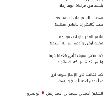
بأحمد في مراعاة الوفا رجلا
نهضت بالشعر فانهلت منابعه
تصب كالنهر إذ مافاض منهملا
فأثمر الفكر وازدادت موارده
فكنت أزكى وأوفى من به أشتغلا
كما مضى سوف تأتي مُغدِقا كرما
وليس يُعلمُ من كفيكَ مابُذِلا
كما تفانيت في الإنجازِ سوف نرى
غداً بجهدِك غيثاً سحّ وانهملا
الشاعر/ أحمدبن محمد بن أحمد زقيل
أبو عمرو