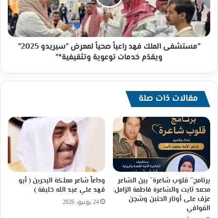
اتفاقيات
لمعرض
استراتيجية
"سيريدو
2025"
ويقدّم
خدمات
"مستشفى الملك فهد راعياً صحياً لمعرض "سيريدو 2025"
توعوية
ويقدّم خدمات توعوية وتثقيفية*"
وتثقيفية*"
مقالات ذات صلة
برنامج” قلوب شاعرة” بين الشاعر
وداعاً شاعر مملكة البحرين ( أبو
محمد ثابت والشاعرة فاطمة الزامل:
فهد علي عبد الله خليفة )
عزف على أوتار الحنين وشجن
24 يونيو، 2026
القوافي