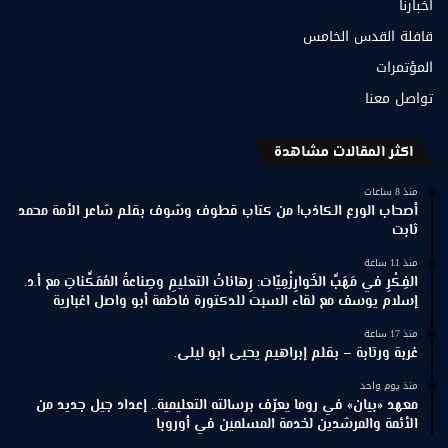
أخبارنا
قافلة القدس الخامس
المؤتمرات
تواصل معنا
اكثر المقالات مشاهدة
منذ 8 ساعات
أصحاب الورع الكاذب! من كتاب قطوف وشوف بقلم شاعر الأمة محمد
ثابت
منذ 11 ساعة
الفِكْرِ في مَهَبِّ الخَوارِزْمِيّات: رِهاناتُ التعليمِ وصِناعةُ المُمَكِّناتِ مع أ.د.
إسلام يوسف مع لقاء السبت للدكتورة فاطمة أبو واصل اغبارية
منذ 17 ساعة
غربة ورتابة – بقلم إبراهيم يحيى ابو ليلى.
منذ يوم واحد
معهد «بيان» في روما يعرّف برسالته التعليمية.. إعداد جيل جديد من
الأئمة والمرشدين لخدمة المسلمين في أوروبا