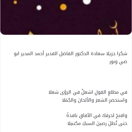
شكرا جزيلا سعادة الدكتور الفاضل القدير أحمد المدير ابو
ضي ونور
في مطلعِ القولِ اشعلْ في الرؤى شعلا
واستحضرِ الشعرَ والألحانَ والجُمَلا
وافتحَ لحرفكَ في الآفاقِ نافذةً
حتى تُطلَ رصينَ السبكِ مكتمِلا