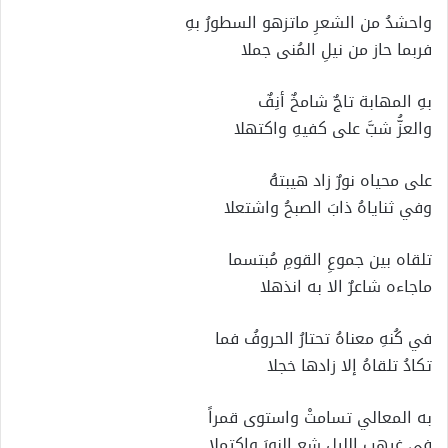
واحشدُ من الشعرِ ماتزهو السطورُ بهِ
فربما حاز من نيلِ المُنى جملا
بهِ المهابة تاجٌ شامخٌ أنِفٌ
والعزُّ شبَّ على كفيهِ واكتهلا
على محياه نورٌ زاد هيبتهُ
وفي ثناياهُ ذابَ الصبحُ واشتعلا
تلقاه بين جموعِ القومِ مُبتسما
ماجاءه شاعرٌ الا به انذهلا
في كُنهِ معناهُ تحتارُ الحروفُ فما
تكادُ تلقاهُ إلا زادها خجلا
به المعالي تسامتْ واستوى قمراً
في غيهبِ الليل شع النورَ واكتملا