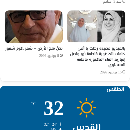
منذ 3 أسابيع
بالفيديو قصيدة رحلت يا أمي
نحنُ ملح الأرض – شعر :كرم شقور
كلمات الدكتورة فاطمة أبو واصل
8 يونيو، 2026
إغبارية. القاء الدكتورة فاطمة
العيساوي
15 يونيو، 2026
الطقس
32
℃
القدس
32º - 24º
44%