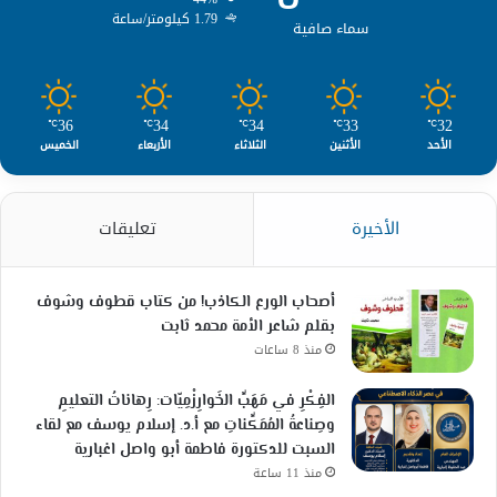
1.79 كيلومتر/ساعة
سماء صافية
36
34
34
33
32
℃
℃
℃
℃
℃
الأحد
الأثنين
الثلاثاء
الأربعاء
الخميس
الأخيرة
تعليقات
أصحاب الورع الكاذب! من كتاب قطوف وشوف
بقلم شاعر الأمة محمد ثابت
منذ 8 ساعات
الفِكْرِ في مَهَبِّ الخَوارِزْمِيّات: رِهاناتُ التعليمِ
وصِناعةُ المُمَكِّناتِ مع أ.د. إسلام يوسف مع لقاء
السبت للدكتورة فاطمة أبو واصل اغبارية
منذ 11 ساعة