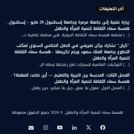
أخر التعليقات
زيارة علمية إلى جامعة مرمرة وجامعة إسطنبول 29 مايو – إسطنبول -
همسة سماء الثقافة لتنمية المرأة والطفل
[…] منظمة همسة سماء الثقافة الدولية: هي منظمة ثقافية ت...
"كيان" تشارك بركن تعريفي في الحفل الختامي السنوي لمكتب
التطوع بجامعة الملك سعود ويتم تكريمها - همسة سماء الثقافة
لتنمية المرأة والطفل
[…] التوكيلات العالمية للسيارات تعزز رعايتها لبطلة الر...
الفصل الثالث: المدرسة بين التربية والتعليم — أين ضاعت المهمة؟ -
همسة سماء الثقافة لتنمية المرأة والطفل
[…] الفصل الاول :عقول بلا عمق، جيل بلا تفكير- حين يغفل...
همسة سماء لتنمية المرأة والطفل.
© 2026 جميع الحقوق محفوظة.
‫X
فيسبوك
لينكدإن
‫YouTube
انستقرام
بريد