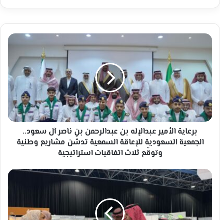
برعاية
الأمير
عبدالإله
بن
عبدالرحمن
بن
ناصر
آل
سعود..
الجمعية
برعاية الأمير عبدالإله بن عبدالرحمن بن ناصر آل سعود..
السعودية
الجمعية السعودية للإعاقة السمعية تدشّن مشاريع وطنية
للإعاقة
وتوقّع ثلاث اتفاقيات استراتيجية
السمعية
تدشّن
"مستشفى
مشاريع
الملك
وطنية
فهد
وتوقّع
راعياً
ثلاث
صحياً