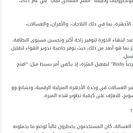
من يساعده في فتح الباب. استجابةً لذلك، قدّمت سامسونج للإلكترونيات وظيفة “الفتح التلقائي للباب” في عام 2021،
أجهزة، بما في ذلك الثلاجات، والأفران، والغسالات،
عند انتهاء الدورة لتوفير راحة أكبر وتحسين مستوى النظافة.
ومجفف Bespoke AI Laundryä Combo 2025 فتتميّز بما هو أبعد من ذلك، حيث توفر خاصية تدوير الهواء لتقليل
وابتداءً من هذا العام، لم يعد المستخدم بحاجة إلى قول “مرحباً Bixby” لتفعيل الميّزة، إذ يكفي أمر بسيط مثل: “افتح
تبر الغسالات في وحدة الأجهزة المنزلية الرقمية، وتشانغ-وو
نج، للتعرّف على كيفية تطوير هذه الميزة.
؟
الغسالة، كان المستخدمون يضطرون غالباً لوضع ما يحملونه