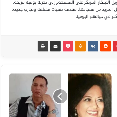
ل الابتكار المرتكز على المستخدم إلى تجربة يومية مريحة.
لمزيد من منتجاتها، مقدّمة تقنيات مختلفة وتجارب جديدة
بر في حياتهم اليومية.
بينتيريست
Odnoklassniki
‫Pocket
مشاركة عبر البريد
طباعة
قراءة
بعنوان:
"من
المعاناة
تبزغ
القصيدة."
لقصيدة
عيناكُ