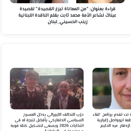
لشاعر
الأمة
قراءة بعنوان: "من المعاناة تبزغ القصيدة." لقصيدة
محمد
عيناكُ لشاعر الأمة محمد ثابت بقلم الناقدة اللبنانية
ثابت
زينب الحسيني_لبنان
بقلم
الناقدة
اللبنانية
زينب
الحسيني_لبنان
نت تقدم برنامج “لقاء
حزب التحالف الليبرالي يدخل المسرح
مة ابوواصل إغبارية
السياسي الدنماركي بأفضل نتيجة له في
ازدهار. عيد الحليم
انتخابات 2026 ويسعى لتشكيل كتلة قوية