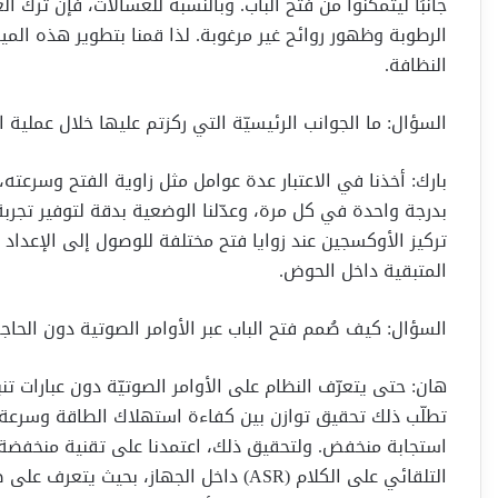
جانبًا ليتمكنوا من فتح الباب. وبالنسبة للغسالات، فإن ترك 
الرطوبة وظهور روائح غير مرغوبة. لذا قمنا بتطوير هذه المي
النظافة.
السؤال: ما الجوانب الرئيسيّة التي ركزتم عليها خلال عملية ا
بارك: أخذنا في الاعتبار عدة عوامل مثل زاوية الفتح وسرعته، ل
بدرجة واحدة في كل مرة، وعدّلنا الوضعية بدقة لتوفير تجربة
تركيز الأوكسجين عند زوايا فتح مختلفة للوصول إلى الإعداد 
المتبقية داخل الحوض.
السؤال: كيف صُمم فتح الباب عبر الأوامر الصوتية دون الحاجة إلى
هان: حتى يتعرّف النظام على الأوامر الصوتيّة دون عبارات
تطلّب ذلك تحقيق توازن بين كفاءة استهلاك الطاقة وسرعة ا
استجابة منخفض. ولتحقيق ذلك، اعتمدنا على تقنية منخفضة ا
التلقائي على الكلام (ASR) داخل الجهاز، ب