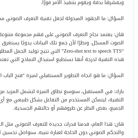
ويفسّرها بدقة ويقوم بتنفيذ الأمر فورًا.
السؤال: ما الجهود المبذولة لجعل تقنية التعرف الصوتي مس
هان: يعتمد نجاح التعرف الصوتي على فهم مجموعة متنوعة م
الصوت المسجّل. ونظرًا لأن جمع تلك البيانات يدويًا يستغرق و
“Zero-shot text to speech TTS” التي تتي
هذه التقنية لدرجة أنها تستطيع استبدال النماذج التي تعت
السؤال: ما هو اتجاه التطوير المستقبلي لميزة “فتح الباب ا
بارك: في المستقبل، سنوسع نطاق الميزة لتشمل المزيد من
التقنية، ليتمكن المستخدم من التفاعل بشكل طبيعي مع أي 
الجميع، بغض النظر عن ظروفهم أو حالتهم الجسدية.
والتحكم الصوتي دون الحاجة لعبارة تنبيه. سنواصل تحسين ال