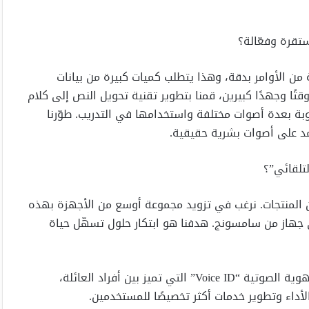
تقرة وفعّالة؟
ن الأوامر بدقة، وهذا يتطلب كميات كبيرة من بيانات
قتًا وجهدًا كبيرين، قمنا بتطوير تقنية تحويل النص إلى كلام
ح توليد الجمل المطلوبة بعدة أصوات مختلفة واستخدامها في التدريب. طوّرنا
مد على أصوات بشرية حقيقية.
لتلقائي”؟
 المنتجات. نرغب في تزويد مجموعة أوسع من الأجهزة بهذه
جهاز من سامسونج. هدفنا هو ابتكار حلول تسهّل حياة
هان: هذا العام، قدمنا قدرات جديدة للتعرف الصوتي مثل الهوية الصوتية “Voice ID” التي تميز بين أفراد العائلة،
أداء وتطوير خدمات أكثر تخصيصًا للمستخدمين.