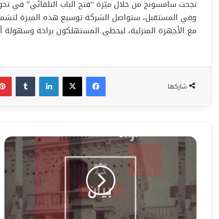
نجحت سامسونج من خلال ميّزة “فتح الباب التلقائي” في تحوي
وفي المستقبل، ستواصل الشركة توسيع هذه الميزة لتشمل ا
مع الأجهزة المنزلية، ليحظى المستهلكون براحة وسهولة أك
فيسبوك
‫X
لينكدإن
شاركها
نقابة
الصحفيين
تنضم
للحملة
الدولية
للتضامن
مع
الصحافة