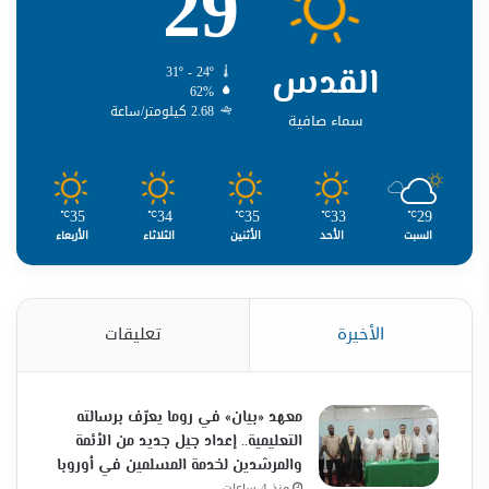
29
القدس
31º - 24º
62%
2.68 كيلومتر/ساعة
سماء صافية
35
34
35
33
29
℃
℃
℃
℃
℃
السبت
الأحد
الأثنين
الثلاثاء
الأربعاء
الأخيرة
تعليقات
معهد «بيان» في روما يعرّف برسالته
التعليمية.. إعداد جيل جديد من الأئمة
والمرشدين لخدمة المسلمين في أوروبا
منذ 4 ساعات