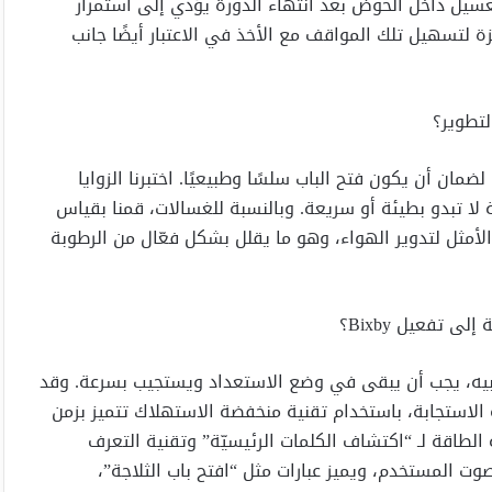
الغسيل داخل الحوض بعد انتهاء الدورة يؤدي إلى استمرار
زة لتسهيل تلك المواقف مع الأخذ في الاعتبار أيضًا جانب
لتطوير؟
ضمان أن يكون فتح الباب سلسًا وطبيعيًا. اختبرنا الزوايا
 لا تبدو بطيئة أو سريعة. وبالنسبة للغسالات، قمنا بقياس
الأمثل لتدوير الهواء، وهو ما يقلل بشكل فعّال من الرطوبة
 تفعيل Bixby؟
 تنبيه، يجب أن يبقى في وضع الاستعداد ويستجيب بسرعة. وقد
لاستجابة، باستخدام تقنية منخفضة الاستهلاك تتميز بزمن
لطاقة لـ “اكتشاف الكلمات الرئيسيّة” وتقنية التعرف
حيث يتعرف على صوت المستخدم، ويميز عبارات مثل “افتح باب الثلاجة”،