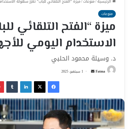
الرئيسية
/
منوعات
/
ميزة “الفتح التلقائي للباب” تعزز سهولة الاستخدام
منوعات
ميزة “الفتح التلقائي لل
الاستخدام اليومي للأجهز
د. وسيلة محمود الحلبي
أرسل
Fatma
1 سبتمبر، 2025
بريدا
فيسبوك
‫X
لينكدإن
إلكترونيا