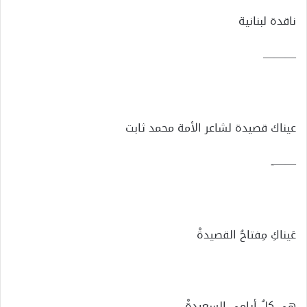
ناقدة لبنانية
———
عيناك قصيدة لشاعر الأمة محمد ثابت
——-
عَيناكِ مِفتاحُ القصيدةْ
هى كلُ أيامي السعيدةْ