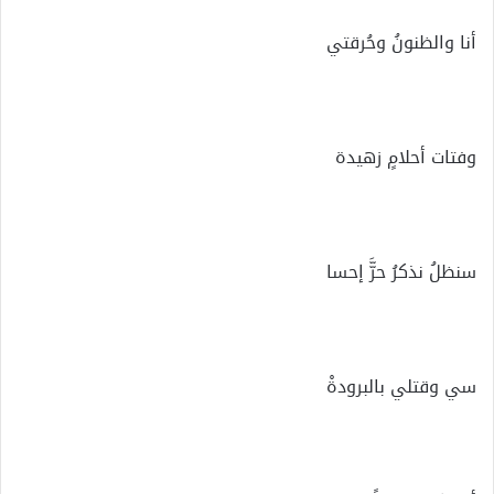
أنا والظنونُ وحُرقتي
وفتات أحلامٍ زهيدة
سنظلُ نذكرُ حرَّّ إحسا
سي وقتلي بالبرودةْ