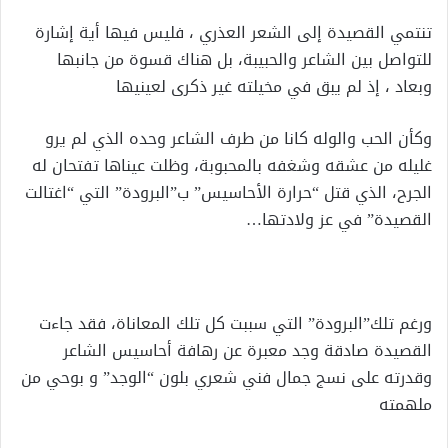
تنتمي القصيدة إلى الشعر العذري ، فليس فيها أية إشارة
للتواصل بين الشاعر والحبيبة، بل هناك قسوة من جانبها
وبعاد ، إذ لم يبق في مخيلته غير ذكرى لعينيها
وكأن الحب والوله كانا من طرف الشاعر وحده الذي لم يرو
غليله من عشقه وشغفه بالمحبوبة، وظلت عيناها تفتحان له
الجرح، الذي قتل “حرارة الأحاسيس” ب”البرودة” التي “اغتالت
القصيدة” في عز ولادتها…
ورغم تلك”البرودة” التي سببت كل تلك المعاناة، فقد جاءت
القصيدة صادقة وجد معبرة عن رهافة أحاسيس الشاعر
وقدرته على نسج جمال فني شعري بلون “الوجد” و بوحي من
ملهمته