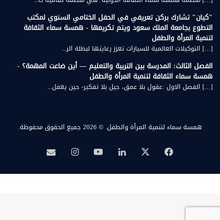
"كيان" تشارك بركن تعريفي في الحفل الختامي السنوي لمكتب
التطوع بجامعة الملك سعود ويتم تكريمها - همسة سماء الثقافة
لتنمية المرأة والطفل
[…] التوكيلات العالمية للسيارات تعزز رعايتها لبطلة الر...
الفصل الثالث: المدرسة بين التربية والتعليم — أين ضاعت المهمة؟ -
همسة سماء الثقافة لتنمية المرأة والطفل
[…] الفصل الاول :عقول بلا عمق، جيل بلا تفكير- حين يغفل...
همسة سماء لتنمية المرأة والطفل.
© 2026 جميع الحقوق محفوظة.
‫X
فيسبوك
لينكدإن
‫YouTube
انستقرام
بريد
همسة