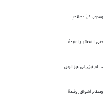
ومحوتِ كلَّ قصائدي
حتى القصائدِ يا عنيدةْ
… لم تبق ِ لى غيرَ الردى
وحطام أشواق ٍ وئيدةْ