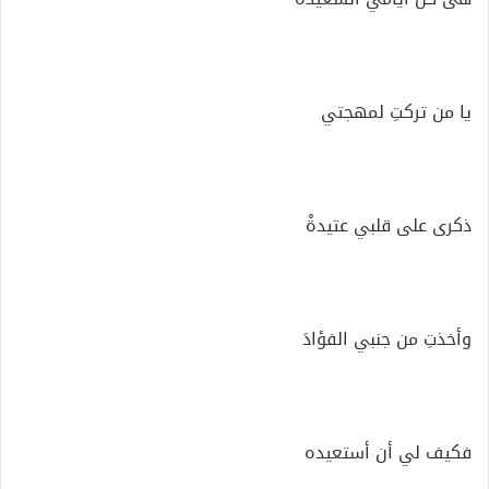
يا من تركتِ لمهجتي
ذكرى على قلبي عتيدةْ
وأخذتِ من جنبي الفؤادَ
فكيف لي أن أستعيده