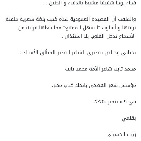
فجاء بوحا شفيفا مشبعا بالدفء و الحنين …
والملفت أن القصيدة العمودية هذه كتبت بلغة شعرية ملفتة
برقتها وبأسلوب “السهل الممتنع” مما جعلها قريبة من
الأسماع تدخل القلوب بلا استئذان .
تحياتي وخالص تقديري للشاعر القدير المتألق الأستاذ :
محمد ثابت شاعر الأمة محمد ثابت
مؤسس شعر الفصحى باتحاد كتاب مصر.
في ٩ سبتمبر -٢٠٢٥.
بقلمي
زينب الحسيني