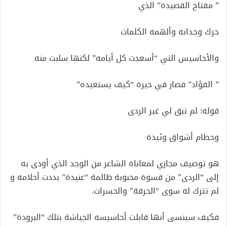
” مفتاح القصيدة” الذي
حرك وجدانه وألهمه الكلمات
والأحاسيس التي “أسعدت كل أيامه” لكنها سلبت منه
” الفؤاد” فصار في حيرة “كيف يستعيده”
قوله: لم تبق لي غير الردى
وحطام أشواق وئيدة
هو توصيف مجازي لمعاناة الشاعر من الوجد الذي أودى به
إلى “الردى” من قسوة محبوبة ظالمة “عنيدة” بددت أحلامه و
لم تترك له سوى “الحرقة” والحسرات.
فكيف سينسى أنها قابلت أحاسيسه الجياشة بتلك “البرودة”