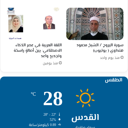
سورة البروج / الشيخ محمود
اللغة العربية في عصر الذكاء
هنداوي ( يوتيوب)
الاصطناعي: بين أصالةٍ راسخة
وتجديدٍ واعد
منذ يوم واحد
منذ يومين
الطقس
28
℃
القدس
28º - 22º
52%
0.89 كيلومتر/ساعة
سماء صافية