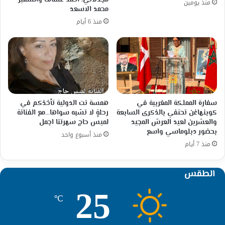
مجدلاني، احمد عساف والسفير
منذ يومين
محمد الاسعد
منذ 6 أيام
سفارة المملكة المغربية في
همسة نت الدولية تأخذكم في
كوبنهاغن تحتفي بالذكرى السابعة
رحلةٍ لا تشبه سواها…مع الفنانة
والعشرين لعيد العرش المجيد
لميس حاج سهرتنا اجمل
بحضور دبلوماسي واسع
منذ أسبوع واحد
منذ 7 أيام
الطقس
25
℃