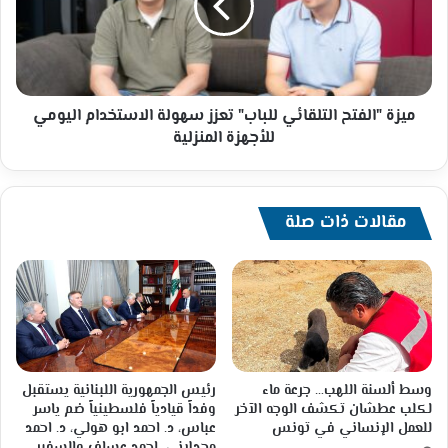
البولية
تعزز
ايمن
سهولة
يونس
الاستخدام
اليومي
للأجهزة
المنزلية
ميزة "الفتح التلقائي للباب" تعزز سهولة الاستخدام اليومي
للأجهزة المنزلية
مقالات ذات صلة
وسط ألسنة اللهب… جرعة ماء
رئيس الجمهورية اللبنانية يستقبل
لكلب عطشان تكشف الوجه الآخر
وفداً قيادياً فلسطينياً ضم ياسر
للعمل الإنساني في تونس
عباس، د. احمد ابو هولي، د. احمد