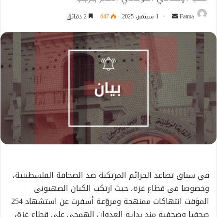
أرسل
Fatma
1 سبتمبر، 2025
647
2 دقائق
بريدا
إلكترونيا
في سياق تصاعد الجرائم المرتكبة ضد الصحافة الفلسطينية،
وخصوصا في قطاع غزة، حيث ارتكب الكيان الصهيوني
المؤقت انتهاكات ممنهجة ومروّعة أسفرت عن استشهاد 254
صحفيا وصحفية منذ بداية العدوان الهمجي على قطاع غزة،