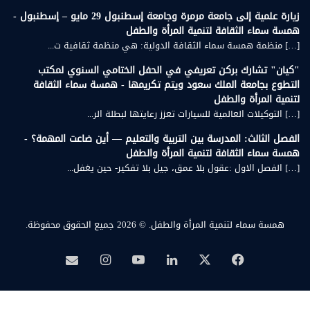
زيارة علمية إلى جامعة مرمرة وجامعة إسطنبول 29 مايو – إسطنبول -
همسة سماء الثقافة لتنمية المرأة والطفل
[…] منظمة همسة سماء الثقافة الدولية: هي منظمة ثقافية ت...
"كيان" تشارك بركن تعريفي في الحفل الختامي السنوي لمكتب
التطوع بجامعة الملك سعود ويتم تكريمها - همسة سماء الثقافة
لتنمية المرأة والطفل
[…] التوكيلات العالمية للسيارات تعزز رعايتها لبطلة الر...
الفصل الثالث: المدرسة بين التربية والتعليم — أين ضاعت المهمة؟ -
همسة سماء الثقافة لتنمية المرأة والطفل
[…] الفصل الاول :عقول بلا عمق، جيل بلا تفكير- حين يغفل...
همسة سماء لتنمية المرأة والطفل.
© 2026 جميع الحقوق محفوظة.
‫X
فيسبوك
لينكدإن
‫YouTube
انستقرام
بريد
همسة