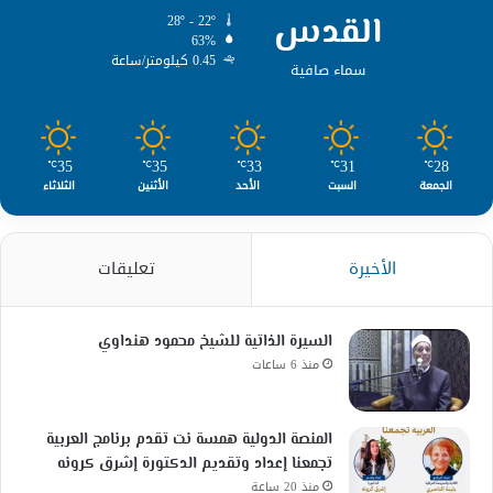
القدس
28º - 22º
63%
0.45 كيلومتر/ساعة
سماء صافية
35
35
33
31
28
℃
℃
℃
℃
℃
الجمعة
السبت
الأحد
الأثنين
الثلاثاء
الأخيرة
تعليقات
السيرة الذاتية للشيخ محمود هنداوي
منذ 6 ساعات
المنصة الدولية همسة نت تقدم برنامج العربية
تجمعنا إعداد وتقديم الدكتورة إشرق كرونه
منذ 20 ساعة