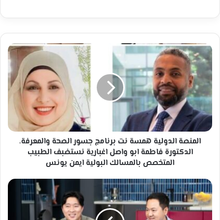
المنصة
الدولية
همسة
نت
برنامج
جسور
الصحة
والمعرفة.
الدكتورة
فاطمة
المنصة الدولية همسة نت برنامج جسور الصحة والمعرفة.
ابو
الدكتورة فاطمة ابو واصل اغبارية نستضبف الطبيب
واصل
المتخصص بالمسالك البولية ايمن يونس
اغبارية
نستضبف
ميزة
الطبيب
"الفتح
المتخصص
التلقائي
بالمسالك
للباب"