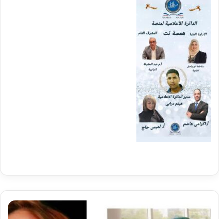
قصيدتان
لشاعر