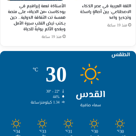
اللغة العربية في عصر الذكاء
الأستاذة نعمة إبراهيم في
الاصطناعي: بين أصالةٍ راسخة
بودكاست «من الحياة» على منصة
وتجديدٍ واعد
همسة نت الثقافة الدولية… حين
يكتب نبض القلب سيرة الأمل،
منذ 19 ساعة
ويغدو الألم بوابةً للحياة
منذ 19 ساعة
الطقس
30
℃
القدس
30º - 22º
44%
1.34 كيلومتر/ساعة
سماء صافية
34
33
31
30
30
℃
℃
℃
℃
℃