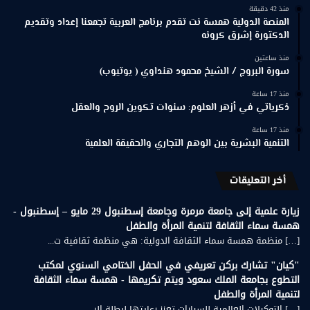
منذ 42 دقيقة
المنصة الدولية همسة نت تقدم برنامج العربية تجمعنا إعداد وتقديم
الدكتورة إشرق كرونه
منذ ساعتين
سورة البروج / الشيخ محمود هنداوي ( يوتيوب)
منذ 17 ساعة
ذكرياتي في أزهر العلوم: سنوات تكوين الروح والعقل
منذ 17 ساعة
التنمية البشرية بين الوهم التجاري والحقيقة العلمية
أخر التعليقات
زيارة علمية إلى جامعة مرمرة وجامعة إسطنبول 29 مايو – إسطنبول -
همسة سماء الثقافة لتنمية المرأة والطفل
[…] منظمة همسة سماء الثقافة الدولية: هي منظمة ثقافية ت...
"كيان" تشارك بركن تعريفي في الحفل الختامي السنوي لمكتب
التطوع بجامعة الملك سعود ويتم تكريمها - همسة سماء الثقافة
لتنمية المرأة والطفل
[…] التوكيلات العالمية للسيارات تعزز رعايتها لبطلة الر...