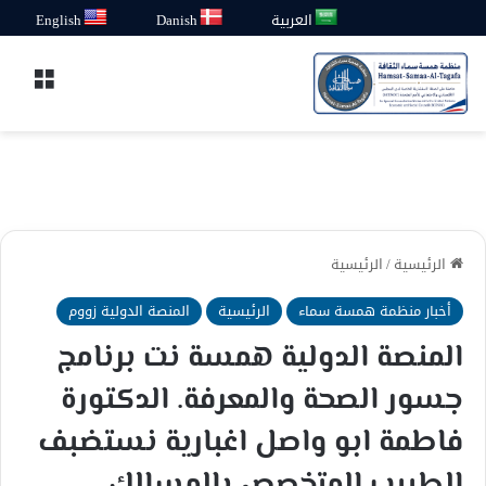
العربية
Danish
English
القائ
الرئيسية
/
الرئيسية
أخبار منظمة همسة سماء
الرئيسية
المنصة الدولية زووم
المنصة الدولية همسة نت برنامج
جسور الصحة والمعرفة. الدكتورة
فاطمة ابو واصل اغبارية نستضبف
الطبيب المتخصص بالمسالك