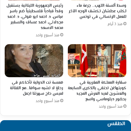
وسط ألسنة اللهب… جرعة ماء
رئيس الجمهورية اللبنانية يستقبل
لكلب عطشان تكشف الوجه الآخر
وفداً قيادياً فلسطينياً ضم ياسر
للعمل الإنساني في تونس
عباس، د. احمد ابو هولي، د. احمد
مجدلاني، احمد عساف والسفير
منذ 3 أيام
محمد الاسعد
منذ أسبوع واحد
سفارة المملكة المغربية في
همسة نت الدولية تأخذكم في
كوبنهاغن تحتفي بالذكرى السابعة
رحلةٍ لا تشبه سواها…مع الفنانة
والعشرين لعيد العرش المجيد
لميس حاج سهرتنا اجمل
بحضور دبلوماسي واسع
منذ أسبوع واحد
منذ أسبوع واحد
الطقس