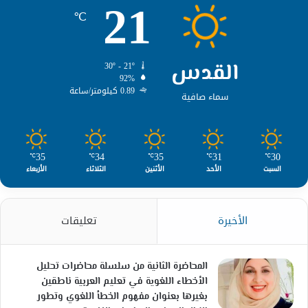
21
℃
القدس
30º - 21º
92%
0.89 كيلومتر/ساعة
سماء صافية
35
34
35
31
30
℃
℃
℃
℃
℃
السبت
الأحد
الأثنين
الثلاثاء
الأربعاء
الأخيرة
تعليقات
المحاضرة الثانية من سلسلة محاضرات تحليل
الأخطاء اللغوية في تعليم العربية ناطقين
بغيرها بعنوان مفهوم الخطأ اللغوي وتطور