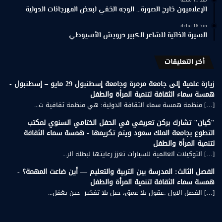
الإعلاميون خارج الصورة… الوجه الخفي لبعض المهرجانات الدولية
منذ 16 ساعة
السيرة الذاتية للشاعر الكبير درويش الأسيوطي
أخر التعليقات
زيارة علمية إلى جامعة مرمرة وجامعة إسطنبول 29 مايو – إسطنبول -
همسة سماء الثقافة لتنمية المرأة والطفل
[…] منظمة همسة سماء الثقافة الدولية: هي منظمة ثقافية ت...
"كيان" تشارك بركن تعريفي في الحفل الختامي السنوي لمكتب
التطوع بجامعة الملك سعود ويتم تكريمها - همسة سماء الثقافة
لتنمية المرأة والطفل
[…] التوكيلات العالمية للسيارات تعزز رعايتها لبطلة الر...
الفصل الثالث: المدرسة بين التربية والتعليم — أين ضاعت المهمة؟ -
همسة سماء الثقافة لتنمية المرأة والطفل
[…] الفصل الاول :عقول بلا عمق، جيل بلا تفكير- حين يغفل...